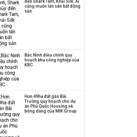
đến Shark Tam, Khải Silk: Ai
công ty khác đã giải thể
cũng muốn lấn sân bất động
sản
Bắc Ninh điều chỉnh quy
hoạch khu công nghiệp của
KBC
Hơn 49ha đất gần Bãi
Trường quy hoạch cho dự
án Phú Quốc Housing và
bóng dáng của MIK Group