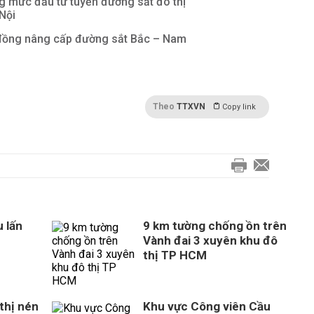
g mức đầu tư tuyến đường sắt đô thị
Nội
 đồng nâng cấp đường sắt Bắc – Nam
Theo
TTXVN
Copy link
 lấn
9 km tường chống ồn trên
Vành đai 3 xuyên khu đô
thị TP HCM
thị nén
Khu vực Công viên Cầu