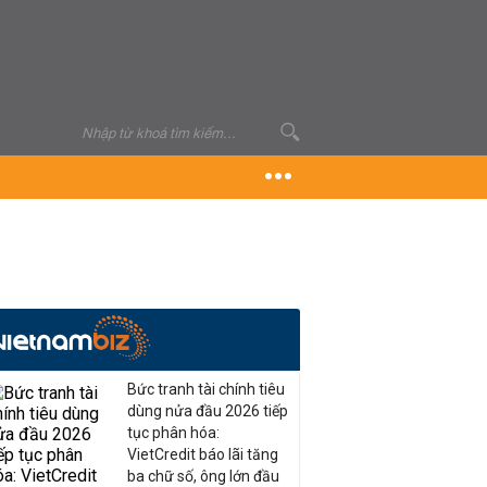
Bức tranh tài chính tiêu
dùng nửa đầu 2026 tiếp
tục phân hóa:
VietCredit báo lãi tăng
ba chữ số, ông lớn đầu