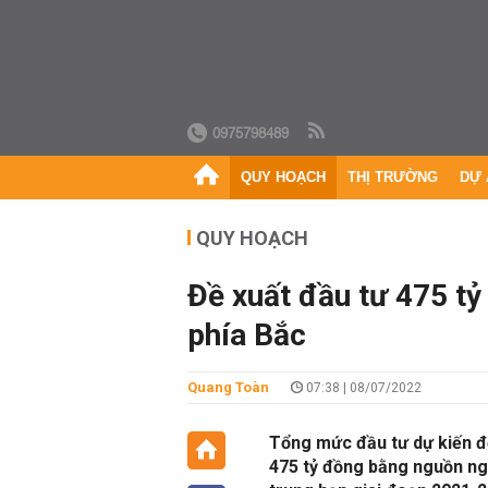
0975798489
QUY HOẠCH
THỊ TRƯỜNG
DỰ 
QUY HOẠCH
Đề xuất đầu tư 475 tỷ
phía Bắc
Quang Toàn
07:38 | 08/07/2022
Tổng mức đầu tư dự kiến để
475 tỷ đồng bằng nguồn ng