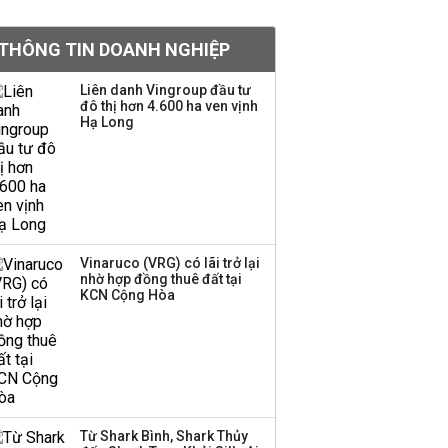
khoản
THÔNG TIN DOANH NGHIỆP
Quy hoạch 4 khu lấn
biển ở Phú Quốc
Liên danh Vingroup đầu tư
đô thị hơn 4.600 ha ven vịnh
Hạ Long
Một thương hiệu thời
trang Việt đóng cửa
sau 5 năm hoạt động,
thanh lý toàn bộ cửa
hàng
Vinaruco (VRG) có lãi trở lại
nhờ hợp đồng thuê đất tại
Dự án Sheraton Phú
KCN Cộng Hòa
Quốc bị buộc chấm dứt
hoạt động
Công ty 100 tỷ của
Huấn Hoa Hồng bỗng
Từ Shark Bình, Shark Thủy
dưng ‘biến mất’, một