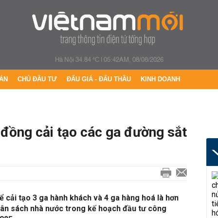
Hà Nội 34.84 °C
|
05:42AM, 08/08/2026
ÁN
CHỦ ĐẦU TƯ
ĐẤU GIÁ - ĐẤU THẦU
KINH DOANH
 đồng cải tạo các ga đường sắt
 cải tạo 3 ga hành khách và 4 ga hàng hoá là hơn
ân sách nhà nước trong kế hoạch đầu tư công