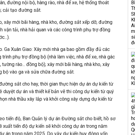
ân, đường nội bộ, hàng rào, nhà để xe, hệ thống thoát
; cải tạo đường sắt.
o, xây mới bãi hàng, nhà kho, đường sắt xếp dỡ, đường
h vận tải, nhà hải quan và các công trình phụ trợ đồng
...).
o. Ga Xuân Giao: Xây mới nhà ga bao gồm đầy đủ các
trình phụ trợ đồng bộ (nhà làm việc, nhà để xe, nhà gác
, tường rào... đồng bộ); xây mới bãi hàng, nhà kho, xây
g bộ vào ga và sửa chữa đường sắt.
ường sắt cho hay, thời gian thực hiện dự án dự kiến từ
 duyệt dự án và thiết kế bản vẽ thi công dự kiến từ quý
chọn nhà thầu xây lắp và khởi công xây dựng dự kiến từ
o tiến độ, Ban Quản lý dự án Đường sắt cho biết, hồ sơ
ề xuất tiến độ dự kiến sẽ khởi công dự án trong năm
 dự án trong năm 2025. Do vậy dự kiến huy động vốn