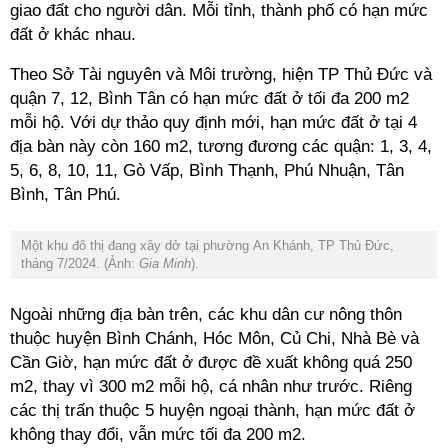
giao đất cho người dân. Mỗi tỉnh, thành phố có hạn mức
đất ở khác nhau.
Theo Sở Tài nguyên và Môi trường, hiện TP Thủ Đức và
quận 7, 12, Bình Tân có hạn mức đất ở tối đa 200 m2
mỗi hộ. Với dự thảo quy định mới, hạn mức đất ở tại 4
địa bàn này còn 160 m2, tương đương các quận: 1, 3, 4,
5, 6, 8, 10, 11, Gò Vấp, Bình Thạnh, Phú Nhuận, Tân
Bình, Tân Phú.
Một khu đô thị đang xây dở tại phường An Khánh, TP Thủ Đức,
tháng 7/2024. (Ảnh:
Gia Minh
).
Ngoài những địa bàn trên, các khu dân cư nông thôn
thuộc huyện Bình Chánh, Hóc Môn, Củ Chi, Nhà Bè và
Cần Giờ, hạn mức đất ở được đề xuất không quá 250
m2, thay vì 300 m2 mỗi hộ, cá nhân như trước. Riêng
các thị trấn thuộc 5 huyện ngoại thành, hạn mức đất ở
không thay đổi, vẫn mức tối đa 200 m2.