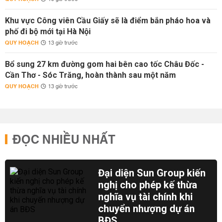
Khu vực Công viên Cầu Giấy sẽ là điểm bắn pháo hoa và
phố đi bộ mới tại Hà Nội
QUY HOẠCH
13 giờ trước
Bổ sung 27 km đường gom hai bên cao tốc Châu Đốc -
Cần Thơ - Sóc Trăng, hoàn thành sau một năm
QUY HOẠCH
13 giờ trước
ĐỌC NHIỀU NHẤT
Đại diện Sun Group kiến
nghị cho phép kế thừa
nghĩa vụ tài chính khi
chuyển nhượng dự án
BĐS