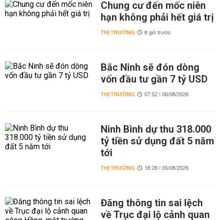
Chung cư đến mốc niên
hạn không phải hết giá trị
THỊ TRƯỜNG
8 giờ trước
Bắc Ninh sẽ đón dòng
vốn đầu tư gần 7 tỷ USD
THỊ TRƯỜNG
07:52 | 06/08/2026
Ninh Bình dự thu 318.000
tỷ tiền sử dụng đất 5 năm
tới
THỊ TRƯỜNG
18:26 | 05/08/2026
Đăng thông tin sai lệch
về Trục đại lộ cảnh quan