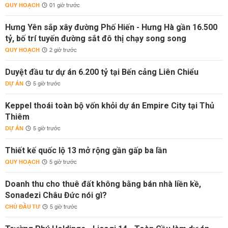
QUY HOẠCH
01 giờ trước
Hưng Yên sắp xây đường Phố Hiến - Hưng Hà gần 16.500
tỷ, bố trí tuyến đường sắt đô thị chạy song song
QUY HOẠCH
2 giờ trước
Duyệt đầu tư dự án 6.200 tỷ tại Bến cảng Liên Chiểu
DỰ ÁN
5 giờ trước
Keppel thoái toàn bộ vốn khỏi dự án Empire City tại Thủ
Thiêm
DỰ ÁN
5 giờ trước
Thiết kế quốc lộ 13 mở rộng gần gấp ba lần
QUY HOẠCH
5 giờ trước
Doanh thu cho thuê đất không bằng bán nhà liền kề,
Sonadezi Châu Đức nói gì?
CHỦ ĐẦU TƯ
5 giờ trước