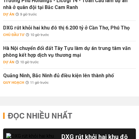
Trường Phú Holdings - Licogi 14 - Toàn Cầu làm dự án
nhà ở quân đội tại Bắc Cam Ranh
DỰ ÁN
9 giờ trước
DXG rút khỏi hai khu đô thị 6.200 tỷ ở Cần Thơ, Phú Thọ
CHỦ ĐẦU TƯ
10 giờ trước
Hà Nội chuyển đổi đất Tây Tựu làm dự án trung tâm văn
phòng kết hợp dịch vụ thương mại
DỰ ÁN
10 giờ trước
Quảng Ninh, Bắc Ninh đủ điều kiện lên thành phố
QUY HOẠCH
11 giờ trước
ĐỌC NHIỀU NHẤT
DXG rút khỏi hai khu đô