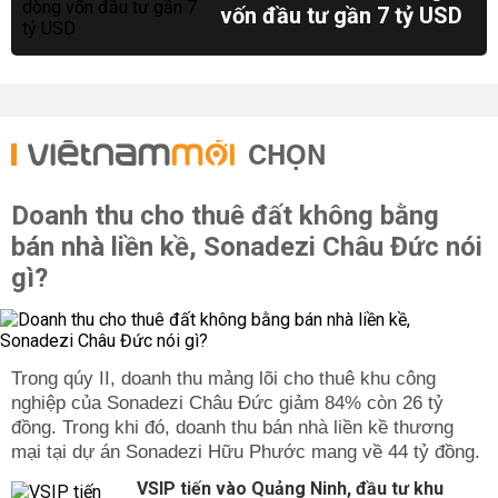
vốn đầu tư gần 7 tỷ USD
CHỌN
Doanh thu cho thuê đất không bằng
bán nhà liền kề, Sonadezi Châu Đức nói
gì?
Trong qúy II, doanh thu mảng lõi cho thuê khu công
nghiệp của Sonadezi Châu Đức giảm 84% còn 26 tỷ
đồng. Trong khi đó, doanh thu bán nhà liền kề thương
mại tại dự án Sonadezi Hữu Phước mang về 44 tỷ đồng.
VSIP tiến vào Quảng Ninh, đầu tư khu