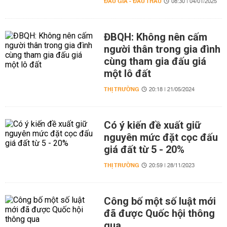
ĐẤU GIÁ - ĐẤU THẦU
08:30 | 04/01/2025
ĐBQH: Không nên cấm
người thân trong gia đình
cùng tham gia đấu giá
một lô đất
THỊ TRƯỜNG
20:18 | 21/05/2024
Có ý kiến đề xuất giữ
nguyên mức đặt cọc đấu
giá đất từ 5 - 20%
THỊ TRƯỜNG
20:59 | 28/11/2023
Công bố một số luật mới
đã được Quốc hội thông
qua