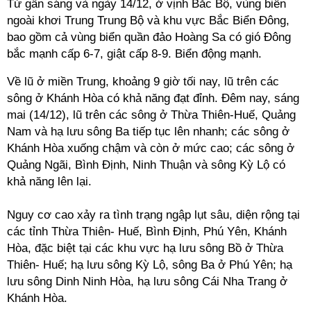
Từ gần sáng và ngày 14/12, ở vịnh Bắc Bộ, vùng biển
ngoài khơi Trung Trung Bộ và khu vực Bắc Biển Đông,
bao gồm cả vùng biển quần đảo Hoàng Sa có gió Đông
bắc mạnh cấp 6-7, giật cấp 8-9. Biển động mạnh.
Về lũ ở miền Trung, khoảng 9 giờ tối nay, lũ trên các
sông ở Khánh Hòa có khả năng đạt đỉnh. Đêm nay, sáng
mai (14/12), lũ trên các sông ở Thừa Thiên-Huế, Quảng
Nam và hạ lưu sông Ba tiếp tục lên nhanh; các sông ở
Khánh Hòa xuống chậm và còn ở mức cao; các sông ở
Quảng Ngãi, Bình Định, Ninh Thuận và sông Kỳ Lộ có
khả năng lên lại.
Nguy cơ cao xảy ra tình trạng ngập lụt sâu, diện rộng tại
các tỉnh Thừa Thiên- Huế, Bình Định, Phú Yên, Khánh
Hòa, đặc biệt tại các khu vực hạ lưu sông Bồ ở Thừa
Thiên- Huế; hạ lưu sông Kỳ Lộ, sông Ba ở Phú Yên; hạ
lưu sông Dinh Ninh Hòa, hạ lưu sông Cái Nha Trang ở
Khánh Hòa.