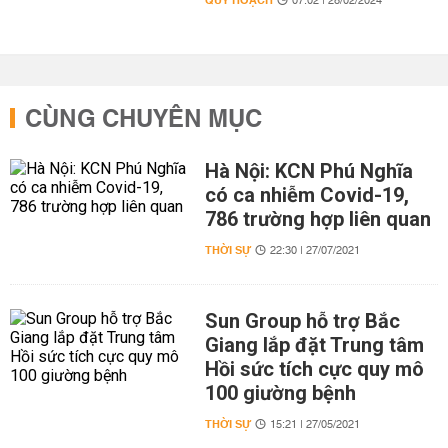
QUY HOẠCH
07:02 | 28/02/2024
CÙNG CHUYÊN MỤC
Hà Nội: KCN Phú Nghĩa
có ca nhiễm Covid-19,
786 trường hợp liên quan
THỜI SỰ
22:30 | 27/07/2021
Sun Group hỗ trợ Bắc
Giang lắp đặt Trung tâm
Hồi sức tích cực quy mô
100 giường bệnh
THỜI SỰ
15:21 | 27/05/2021