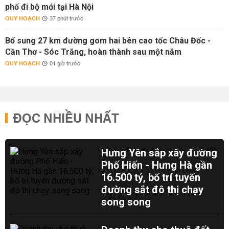
phố đi bộ mới tại Hà Nội
QUY HOẠCH
37 phút trước
Bổ sung 27 km đường gom hai bên cao tốc Châu Đốc -
Cần Thơ - Sóc Trăng, hoàn thành sau một năm
QUY HOẠCH
01 giờ trước
ĐỌC NHIỀU NHẤT
Hưng Yên sắp xây đường
Phố Hiến - Hưng Hà gần
16.500 tỷ, bố trí tuyến
đường sắt đô thị chạy
song song