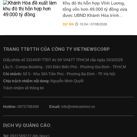
Khu đô thị hỗn hợp Vĩnh Lương,
tổng vốn hơn 49.000 tỷ đồng vừa
được UBND Khánh Hòa trình...
DỰ ÁN
15:04 | 07/08/2026
TRANG TTĐTTH CỦA CÔNG TY VIETNEWSCORP
Giấy phép số 3324/GP-TTĐT do Sở VH&TT TPHCM cấp ngày 20/3/2026
Lầu 5 - Compa Building - 293 Điện Biên Phủ - Phường Gia Định - TP.HCM
Chi nhánh:
Số 5 - Khu 38A Trần Phú - Phường Ba Đình - TP. Hà Nội
Chịu trách nhiệm nội dung:
Nguyễn Minh Quyết
Trách nhiệm về thông tin
Hotline:
0975798489
Email:
info@vietnammoi.vn
DỊCH VỤ QUẢNG CÁO:
Tel:
0931589222 (Ms Ngọc)