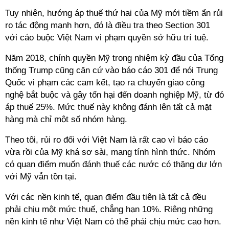
Tuy nhiên, hướng áp thuế thứ hai của Mỹ mới tiềm ẩn rủi
ro tác động mạnh hơn, đó là điều tra theo Section 301
với cáo buộc Việt Nam vi phạm quyền sở hữu trí tuệ.
Năm 2018, chính quyền Mỹ trong nhiệm kỳ đầu của Tổng
thống Trump cũng căn cứ vào báo cáo 301 để nói Trung
Quốc vi phạm các cam kết, tạo ra chuyển giao công
nghệ bắt buộc và gây tổn hại đến doanh nghiệp Mỹ, từ đó
áp thuế 25%. Mức thuế này không đánh lên tất cả mặt
hàng mà chỉ một số nhóm hàng.
Theo tôi, rủi ro đối với Việt Nam là rất cao vì báo cáo
vừa rồi của Mỹ khá sơ sài, mang tính hình thức. Nhóm
có quan điểm muốn đánh thuế các nước có thặng dư lớn
với Mỹ vẫn tồn tại.
Với các nền kinh tế, quan điểm đầu tiên là tất cả đều
phải chịu một mức thuế, chẳng hạn 10%. Riêng những
nền kinh tế như Việt Nam có thể phải chịu mức cao hơn.