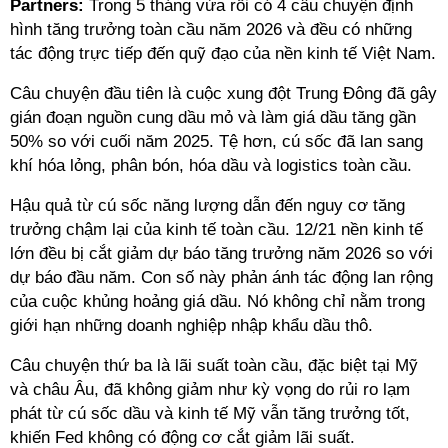
Partners:
Trong 5 tháng vừa rồi có 4 câu chuyện định
hình tăng trưởng toàn cầu năm 2026 và đều có những
tác động trực tiếp đến quỹ đạo của nền kinh tế Việt Nam.
Câu chuyện đầu tiên là cuộc xung đột Trung Đông đã gây
gián đoạn nguồn cung dầu mỏ và làm giá dầu tăng gần
50% so với cuối năm 2025. Tệ hơn, cú sốc đã lan sang
khí hóa lỏng, phân bón, hóa dầu và logistics toàn cầu.
Hậu quả từ cú sốc năng lượng dẫn đến nguy cơ tăng
trưởng chậm lại của kinh tế toàn cầu. 12/21 nền kinh tế
lớn đều bị cắt giảm dự báo tăng trưởng năm 2026 so với
dự báo đầu năm. Con số này phản ánh tác động lan rộng
của cuộc khủng hoảng giá dầu. Nó không chỉ nằm trong
giới hạn những doanh nghiệp nhập khẩu dầu thô.
Câu chuyện thứ ba là lãi suất toàn cầu, đặc biệt tại Mỹ
và châu Âu, đã không giảm như kỳ vọng do rủi ro lạm
phát từ cú sốc dầu và kinh tế Mỹ vẫn tăng trưởng tốt,
khiến Fed không có động cơ cắt giảm lãi suất.