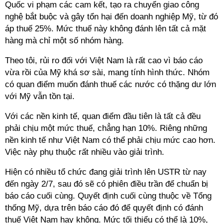
Quốc vi phạm các cam kết, tạo ra chuyển giao công
nghệ bắt buộc và gây tổn hại đến doanh nghiệp Mỹ, từ đó
áp thuế 25%. Mức thuế này không đánh lên tất cả mặt
hàng mà chỉ một số nhóm hàng.
Theo tôi, rủi ro đối với Việt Nam là rất cao vì báo cáo
vừa rồi của Mỹ khá sơ sài, mang tính hình thức. Nhóm
có quan điểm muốn đánh thuế các nước có thặng dư lớn
với Mỹ vẫn tồn tại.
Với các nền kinh tế, quan điểm đầu tiên là tất cả đều
phải chịu một mức thuế, chẳng hạn 10%. Riêng những
nền kinh tế như Việt Nam có thể phải chịu mức cao hơn.
Việc này phụ thuộc rất nhiều vào giải trình.
Hiện có nhiều tổ chức đang giải trình lên USTR từ nay
đến ngày 2/7, sau đó sẽ có phiên điều trần để chuẩn bị
báo cáo cuối cùng. Quyết định cuối cùng thuộc về Tổng
thống Mỹ, dựa trên báo cáo đó để quyết định có đánh
thuế Việt Nam hay không. Mức tối thiểu có thể là 10%,