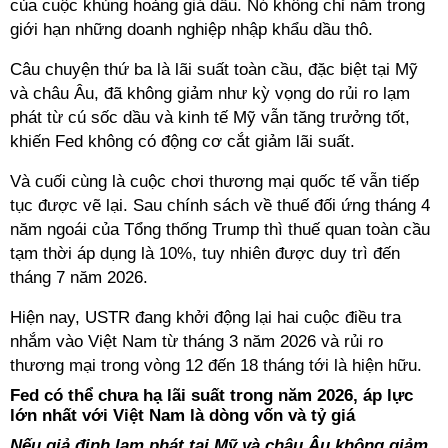
của cuộc khủng hoảng giá dầu. Nó không chỉ nằm trong
giới hạn những doanh nghiệp nhập khẩu dầu thô.
Câu chuyện thứ ba là lãi suất toàn cầu, đặc biệt tại Mỹ
và châu Âu, đã không giảm như kỳ vọng do rủi ro lạm
phát từ cú sốc dầu và kinh tế Mỹ vẫn tăng trưởng tốt,
khiến Fed không có động cơ cắt giảm lãi suất.
Và cuối cùng là cuộc chơi thương mại quốc tế vẫn tiếp
tục được vẽ lại. Sau chính sách về thuế đối ứng tháng 4
năm ngoái của Tổng thống Trump thì thuế quan toàn cầu
tạm thời áp dụng là 10%, tuy nhiên được duy trì đến
tháng 7 năm 2026.
Hiện nay, USTR đang khởi động lại hai cuộc điều tra
nhắm vào Việt Nam từ tháng 3 năm 2026 và rủi ro
thương mại trong vòng 12 đến 18 tháng tới là hiện hữu.
Fed có thể chưa hạ lãi suất trong năm 2026, áp lực
lớn nhất với Việt Nam là dòng vốn và tỷ giá
Nếu giả định lạm phát tại Mỹ và châu Âu không giảm