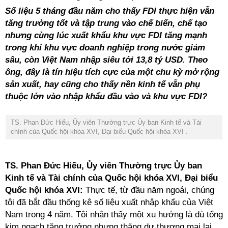
Số liệu 5 tháng đầu năm cho thấy FDI thực hiện vẫn
tăng trưởng tốt và tập trung vào chế biến, chế tạo
nhưng cùng lúc xuất khẩu khu vực FDI tăng mạnh
trong khi khu vực doanh nghiệp trong nước giảm
sâu, còn Việt Nam nhập siêu tới 13,8 tỷ USD. Theo
ông, đây là tín hiệu tích cực của một chu kỳ mở rộng
sản xuất, hay cũng cho thấy nền kinh tế vẫn phụ
thuộc lớn vào nhập khẩu đầu vào và khu vực FDI?
TS. Phan Đức Hiếu, Ủy viên Thường trực Ủy ban Kinh tế và Tài
chính của Quốc hội khóa XVI, Đại biểu Quốc hội khóa XVI .
TS. Phan Đức Hiếu, Ủy viên Thường trực Ủy ban
Kinh tế và Tài chính của Quốc hội khóa XVI, Đại biểu
Quốc hội khóa XVI:
Thực tế, từ đầu năm ngoái, chúng
tôi đã bắt đầu thống kê số liệu xuất nhập khẩu của Việt
Nam trong 4 năm. Tôi nhận thấy một xu hướng là dù tổng
kim ngạch tăng trưởng nhưng thặng dư thương mại lại