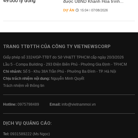
được UBND Khánh Hòa trình...
DỰ ÁN
15:04 | 07/08/2026
TRANG TTĐTTH CỦA CÔNG TY VIETNEWSCORP
Giấy phép số 3324/GP-TTĐT do Sở VH&TT TPHCM cấp ngày 20/3/2026
Lầu 5 - Compa Building - 293 Điện Biên Phủ - Phường Gia Định - TP.HCM
Chi nhánh:
Số 5 - Khu 38A Trần Phú - Phường Ba Đình - TP. Hà Nội
Chịu trách nhiệm nội dung:
Nguyễn Minh Quyết
Trách nhiệm về thông tin
Hotline:
0975798489
Email:
info@vietnammoi.vn
DỊCH VỤ QUẢNG CÁO:
Tel:
0931589222 (Ms Ngọc)