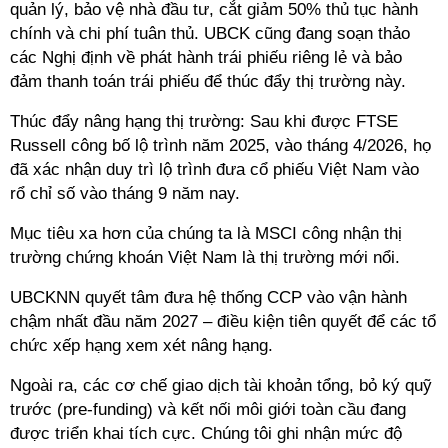
quản lý, bảo vệ nhà đầu tư, cắt giảm 50% thủ tục hành
chính và chi phí tuân thủ. UBCK cũng đang soạn thảo
các Nghị định về phát hành trái phiếu riêng lẻ và bảo
đảm thanh toán trái phiếu để thúc đẩy thị trường này.
Thúc đẩy nâng hạng thị trường: Sau khi được FTSE
Russell công bố lộ trình năm 2025, vào tháng 4/2026, họ
đã xác nhận duy trì lộ trình đưa cổ phiếu Việt Nam vào
rổ chỉ số vào tháng 9 năm nay.
Mục tiêu xa hơn của chúng ta là MSCI công nhận thị
trường chứng khoán Việt Nam là thị trường mới nổi.
UBCKNN quyết tâm đưa hệ thống CCP vào vận hành
chậm nhất đầu năm 2027 – điều kiện tiên quyết để các tổ
chức xếp hạng xem xét nâng hạng.
Ngoài ra, các cơ chế giao dịch tài khoản tổng, bỏ ký quỹ
trước (pre-funding) và kết nối môi giới toàn cầu đang
được triển khai tích cực. Chúng tôi ghi nhận mức độ