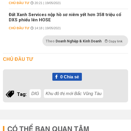
CHỦ ĐẦU TƯ
20:21 | 19/05/2021
Đất Xanh Services nộp hồ sơ niêm yết hơn 358 triệu cổ
DXS phiếu lên HOSE
CHỦ ĐẦU TƯ
14:18 | 19/05/2021
Theo
Doanh Nghiệp & Kinh Doanh
Copy link
CHỦ ĐẦU TƯ
0
Chia sẻ
DIG
Khu đô thị mới Bắc Vũng Tàu
Tag:
CÓ THỂ BẠN QUAN TÂM