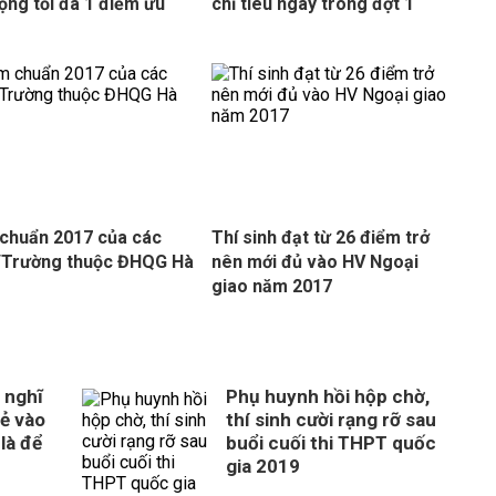
ộng tối đa 1 điểm ưu
chỉ tiêu ngay trong đợt 1
chuẩn 2017 của các
Thí sinh đạt từ 26 điểm trở
/Trường thuộc ĐHQG Hà
nên mới đủ vào HV Ngoại
giao năm 2017
 nghĩ
Phụ huynh hồi hộp chờ,
rẻ vào
thí sinh cười rạng rỡ sau
là để
buổi cuối thi THPT quốc
gia 2019