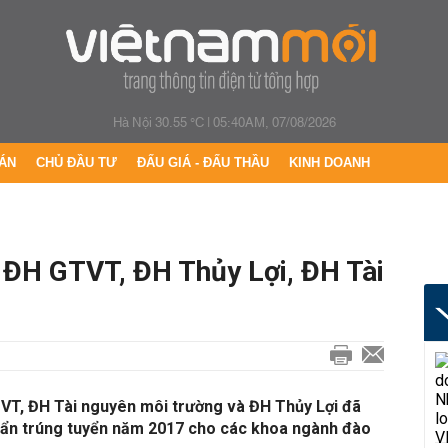
Hà Nội 30.55 °C
|
05:40AM, 07/08/2026
ÁN
CHỦ ĐẦU TƯ
ĐẤU GIÁ - ĐẤU THẦU
KINH DOANH
ĐH GTVT, ĐH Thủy Lợi, ĐH Tài
TVT, ĐH Tài nguyên môi trường và ĐH Thủy Lợi đã
ẩn trúng tuyển năm 2017 cho các khoa ngành đào