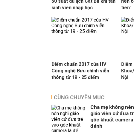
50 suất du lịch Cát Bà khi tân
nên c
sinh viên nhập học
tiên'
Điểm chuẩn 2017 của HV
Điểm 
Công nghệ Bưu chính viễn
Khoa
thông từ 19 - 25 điểm
Nội
CÙNG CHUYÊN MỤC
Cha mẹ không nên
giáo viên cứ đưa t
góc khuất camera 
đánh