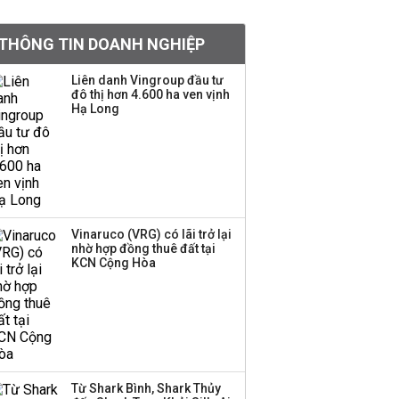
Việt Nam muốn phát
THÔNG TIN DOANH NGHIỆP
triển quỹ hưu trí: Từ tiết
kiệm gia đình thành
Liên danh Vingroup đầu tư
nguồn cấp vốn dài hạn
đô thị hơn 4.600 ha ven vịnh
và kinh nghiệm từ
Hạ Long
Malaysia
Quy mô quỹ PYN Elite
giảm hơn 2.100 tỷ đồng
sau tháng 7 ‘tồi tệ’
Vinaruco (VRG) có lãi trở lại
nhờ hợp đồng thuê đất tại
Iran xem xét cấm tàu
KCN Cộng Hòa
Mỹ qua eo biển
Hormuz, giá dầu bật
tăng trở lại
Thành viên HĐQT
VPBankS xin từ nhiệm
Từ Shark Bình, Shark Thủy