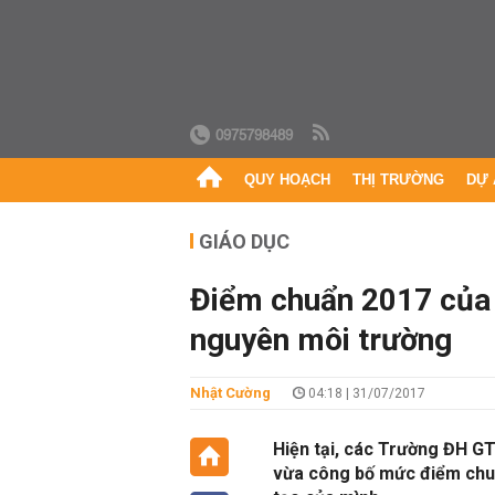
0975798489
QUY HOẠCH
THỊ TRƯỜNG
DỰ 
GIÁO DỤC
Điểm chuẩn 2017 của 
nguyên môi trường
Nhật Cường
04:18 | 31/07/2017
Hiện tại, các Trường ĐH G
vừa công bố mức điểm chu