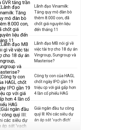
Lãnh đạo Vinamilk:
Tăng quy mô đàn bò
thêm 8.000 con, đã
chốt giá nguyên liệu
đến tháng 11
Lãnh đạo MB nói gì về
việc tài trợ cho 18 dự án
Vingroup, Sungroup và
Masterise?
Công ty con của HAGL
chốt ngày IPO gần 19
triệu cp với giá gấp hơn
4 lần cổ phiếu HAG
Giải ngân đầu tư công
quý III: Khi các siêu dự
án áp sát 'vạch đích'