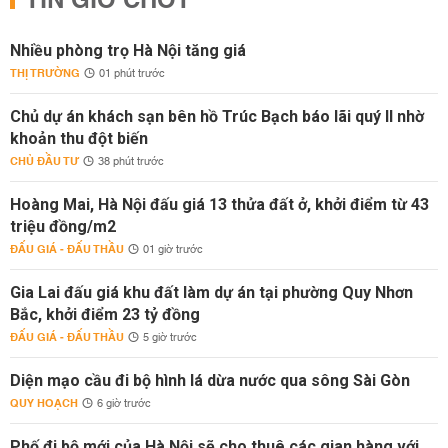
TIN GIỜ CHÓT
Nhiều phòng trọ Hà Nội tăng giá
THỊ TRƯỜNG
01 phút trước
Chủ dự án khách sạn bên hồ Trúc Bạch báo lãi quý II nhờ
khoản thu đột biến
CHỦ ĐẦU TƯ
38 phút trước
Hoàng Mai, Hà Nội đấu giá 13 thửa đất ở, khởi điểm từ 43
triệu đồng/m2
ĐẤU GIÁ - ĐẤU THẦU
01 giờ trước
Gia Lai đấu giá khu đất làm dự án tại phường Quy Nhơn
Bắc, khởi điểm 23 tỷ đồng
ĐẤU GIÁ - ĐẤU THẦU
5 giờ trước
Diện mạo cầu đi bộ hình lá dừa nước qua sông Sài Gòn
QUY HOẠCH
6 giờ trước
Phố đi bộ mới của Hà Nội sẽ cho thuê các gian hàng với