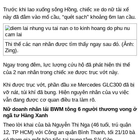
Trước khi lao xuống sông Hồng, chiếc xe do nữ tài xế
này đã đâm vào mố cầu, “quét sạch” khoảng 6m lan cầu.
Thi thể các nạn nhân được tìm thấy ngay sau đó. (Ảnh:
Zing).
Ngay trong đêm, lực lượng cứu hộ đã phát hiện thi thể
của 2 nạn nhân trong chiếc xe được trục vớt này.
Khi được trục vớt, phần đầu xe Mercedes GLC300 đã bị
vỡ nát, túi khí đã bung. Hiện nguyên nhân của vụ việc
vẫn đang được cơ quan điều tra làm rõ.
Nữ doanh nhân lái BWM tông 6 người thương vong ở
ngã tư Hàng Xanh
Theo lời khai của bà Nguyễn Thị Nga (46 tuổi, trú quận
12, TP HCM) với Công an quận Bình Thạnh, tối 21/10 bà
có tham gia một bữa tiệc tại trung tâm Sài Gòn.