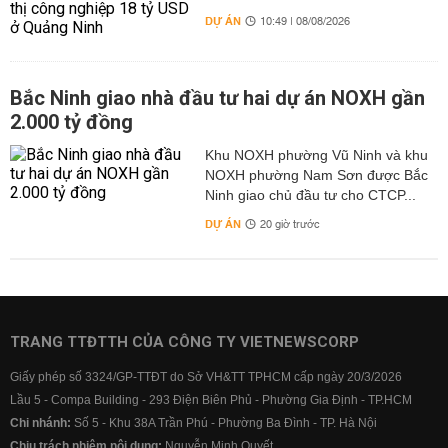
DỰ ÁN
10:49 | 08/08/2026
Bắc Ninh giao nhà đầu tư hai dự án NOXH gần
2.000 tỷ đồng
Khu NOXH phường Vũ Ninh và khu
NOXH phường Nam Sơn được Bắc
Ninh giao chủ đầu tư cho CTCP...
DỰ ÁN
20 giờ trước
TRANG TTĐTTH CỦA CÔNG TY VIETNEWSCORP
Giấy phép số 3324/GP-TTĐT do Sở VH&TT TPHCM cấp ngày 20/3/2026
Lầu 5 - Compa Building - 293 Điện Biên Phủ - Phường Gia Định - TP.HCM
Chi nhánh:
Số 5 - Khu 38A Trần Phú - Phường Ba Đình - TP. Hà Nội
Chịu trách nhiệm nội dung:
Nguyễn Minh Quyết