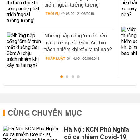
triển 'ngoài tưởng tượng'
THỜI SỰ
06:00 | 21/06/2019
Những nắp cống 'ỡm ờ' trên
mặt đường Sài Gòn: Ai chịu
trách nhiệm khi xảy ra tai nạn?
PHÁP LUẬT
14:05 | 06/06/2019
CÙNG CHUYÊN MỤC
Hà Nội: KCN Phú Nghĩa
có ca nhiễm Covid-19,