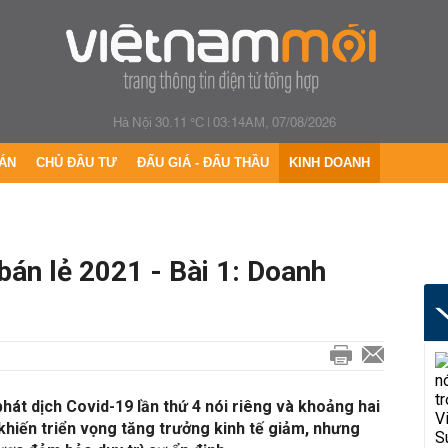
Hà Nội 30.11 °C
|
03:14AM, 07/08/2026
ÁN
CHỦ ĐẦU TƯ
ĐẤU GIÁ - ĐẤU THẦU
KINH DOANH
bán lẻ 2021 - Bài 1: Doanh
hát dịch Covid-19 lần thứ 4 nói riêng và khoảng hai
khiến triển vọng tăng trưởng kinh tế giảm, nhưng