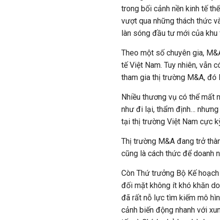
trong bối cảnh nền kinh tế th
vượt qua những thách thức v
làn sóng đầu tư mới của khu 
Theo một số chuyên gia, M&A 
tế Việt Nam. Tuy nhiên, vẫn 
tham gia thị trường M&A, đó l
Nhiều thương vụ có thể mất 
như đi lại, thẩm định… nhưng 
tại thị trường Việt Nam cực 
Thị trường M&A đang trở thà
cũng là cách thức để doanh ng
Còn Thứ trưởng Bộ Kế hoạch 
đối mặt không ít khó khăn d
đã rất nỗ lực tìm kiếm mô hìn
cảnh biến động nhanh với xung