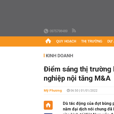
0975798489
QUY HOẠCH
THỊ TRƯỜNG
DỰ 
KINH DOANH
Điểm sáng thị trường 
nghiệp nội tăng M&A
Mỹ Phương
06:50 | 01/01/2022
Dù tác động của đợt bùng p
năm đại dịch nói chung đã 