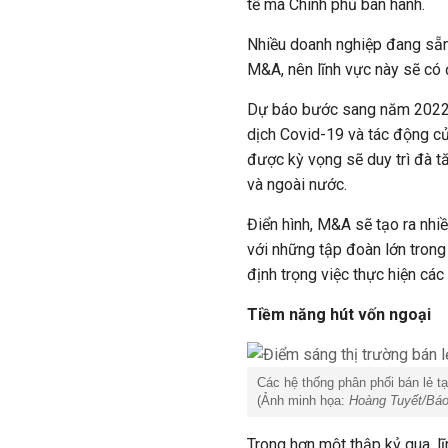
tế mà Chính phủ ban hành.
Nhiều doanh nghiệp đang sẵn
M&A, nên lĩnh vực này sẽ có đi
Dự báo bước sang năm 2022, 
dịch
Covid
-19 và tác động củ
được kỳ vọng sẽ duy trì đà tă
và ngoài nước.
Điển hình, M&A sẽ tạo ra nhi
với những tập đoàn lớn trong
định trọng việc thực hiện cá
Tiềm năng hút vốn ngoại
Các hệ thống phân phối bán lẻ t
(Ảnh minh họa:
Hoàng Tuyết/Báo
Trong hơn một thập kỷ qua, l