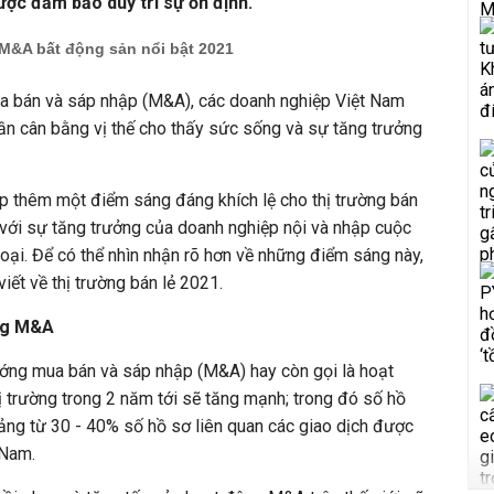
ược đảm bảo duy trì sự ổn định.
M&A bất động sản nổi bật 2021
mua bán và sáp nhập (M&A), các doanh nghiệp Việt Nam
ần cân bằng vị thế cho thấy sức sống và sự tăng trưởng
óp thêm một điểm sáng đáng khích lệ cho thị trường bán
với sự tăng trưởng của doanh nghiệp nội và nhập cuộc
oại. Để có thể nhìn nhận rõ hơn về những điểm sáng này,
iết về thị trường bán lẻ 2021.
ăng M&A
ng mua bán và sáp nhập (M&A) hay còn gọi là hoạt
hị trường trong 2 năm tới sẽ tăng mạnh; trong đó số hồ
ảng từ 30 - 40% số hồ sơ liên quan các giao dịch được
t Nam.