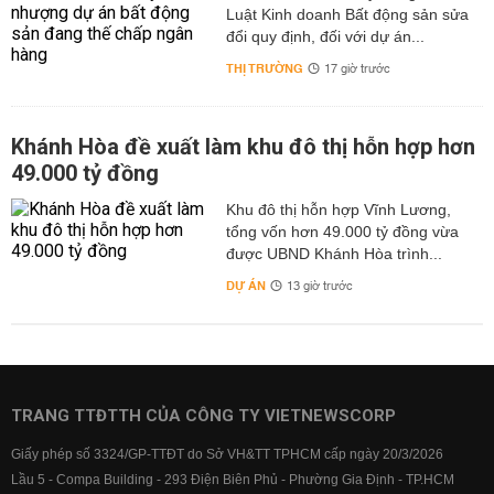
Luật Kinh doanh Bất động sản sửa
đổi quy định, đối với dự án...
THỊ TRƯỜNG
17 giờ trước
Khánh Hòa đề xuất làm khu đô thị hỗn hợp hơn
49.000 tỷ đồng
Khu đô thị hỗn hợp Vĩnh Lương,
tổng vốn hơn 49.000 tỷ đồng vừa
được UBND Khánh Hòa trình...
DỰ ÁN
13 giờ trước
TRANG TTĐTTH CỦA CÔNG TY VIETNEWSCORP
Giấy phép số 3324/GP-TTĐT do Sở VH&TT TPHCM cấp ngày 20/3/2026
Lầu 5 - Compa Building - 293 Điện Biên Phủ - Phường Gia Định - TP.HCM