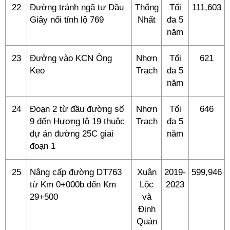
22
Đường tránh ngã tư Dầu
Thống
Tối
111,603
Giây nối tỉnh lộ 769
Nhất
đa 5
năm
23
Đường vào KCN Ông
Nhơn
Tối
621
Keo
Trạch
đa 5
năm
24
Đoạn 2 từ đầu đường số
Nhơn
Tối
646
9 đến Hương lộ 19 thuộc
Trạch
đa 5
dự án đường 25C giai
năm
đoạn 1
25
Nâng cấp đường DT763
Xuân
2019-
599,946
từ Km 0+000b đến Km
Lộc
2023
29+500
và
Định
Quán