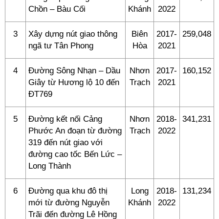
Chồn – Bàu Cối
Khánh
2022
3
Xây dựng nút giao thông
Biên
2017-
259,048
ngã tư Tân Phong
Hòa
2021
4
Đường Sông Nhạn – Dầu
Nhơn
2017-
160,152
Giây từ Hương lộ 10 đến
Trạch
2021
ĐT769
5
Đường kết nối Cảng
Nhơn
2018-
341,231
Phước An đoạn từ đường
Trạch
2022
319 đến nút giao với
đường cao tốc Bến Lức –
Long Thành
6
Đường qua khu đô thị
Long
2018-
131,234
mới từ đường Nguyễn
Khánh
2022
Trãi đến đường Lê Hồng