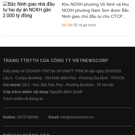
Khu NOXH phường Vũ Ninh và khu
NOXH phường Nam Sơn được Bắc
Ninh giao chủ đầu tư cho CTCP...
DỰ ÁN
16 giờ trước
TRANG TTĐTTH CỦA CÔNG TY VIETNEWSCORP
Giấy phép số 3324/GP-TTĐT do Sở VH&TT TPHCM cấp ngày 20/3/2026
Lầu 5 - Compa Building - 293 Điện Biên Phủ - Phường Gia Định - TP.HCM
Chi nhánh:
Số 5 - Khu 38A Trần Phú - Phường Ba Đình - TP. Hà Nội
Chịu trách nhiệm nội dung:
Nguyễn Minh Quyết
Trách nhiệm về thông tin
Hotline:
0975798489
Email:
info@vietnammoi.vn