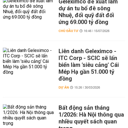
Geleximco đề xuất làm
dự án tu bổ đê sông
Nhuệ, đổi quỹ đất đối
ứng 69.000 tỷ đồng
CHỦ ĐẦU TƯ
16:46 | 15/07/2026
Liên danh Geleximco -
ITC Corp - SCIC sẽ lấn
biển làm 'siêu cảng' Cái
Mép Hạ gần 51.000 tỷ
đồng
DỰ ÁN
15:26 | 30/03/2026
Bất động sản tháng
1/2026: Hà Nội thông qua
nhiều quyết sách quan