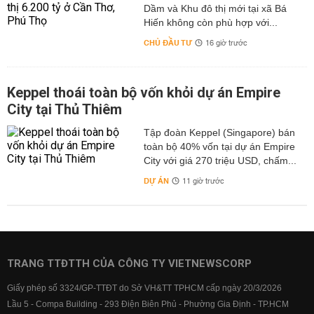
Dầm và Khu đô thị mới tại xã Bá
Hiến không còn phù hợp với...
CHỦ ĐẦU TƯ
16 giờ trước
Keppel thoái toàn bộ vốn khỏi dự án Empire
City tại Thủ Thiêm
Tập đoàn Keppel (Singapore) bán
toàn bộ 40% vốn tại dự án Empire
City với giá 270 triệu USD, chấm...
DỰ ÁN
11 giờ trước
TRANG TTĐTTH CỦA CÔNG TY VIETNEWSCORP
Giấy phép số 3324/GP-TTĐT do Sở VH&TT TPHCM cấp ngày 20/3/2026
Lầu 5 - Compa Building - 293 Điện Biên Phủ - Phường Gia Định - TP.HCM