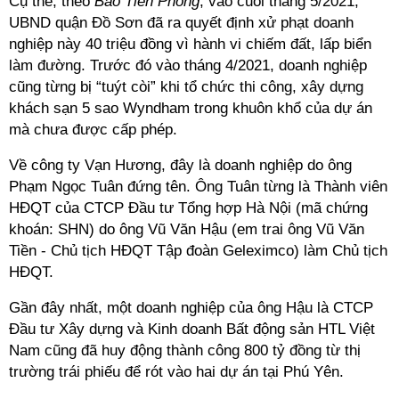
Cụ thể, theo
Báo Tiền Phong
, vào cuối tháng 5/2021,
UBND quận Đồ Sơn đã ra quyết định xử phạt doanh
nghiệp này 40 triệu đồng vì hành vi chiếm đất, lấp biển
làm đường. Trước đó vào tháng 4/2021, doanh nghiệp
cũng từng bị “tuýt còi” khi tổ chức thi công, xây dựng
khách sạn 5 sao Wyndham trong khuôn khổ của dự án
mà chưa được cấp phép.
Về công ty Vạn Hương, đây là doanh nghiệp do ông
Phạm Ngọc Tuân đứng tên. Ông Tuân từng là Thành viên
HĐQT của CTCP Đầu tư Tổng hợp Hà Nội (mã chứng
khoán: SHN) do ông Vũ Văn Hậu (em trai ông Vũ Văn
Tiền - Chủ tịch HĐQT Tập đoàn Geleximco) làm Chủ tịch
HĐQT.
Gần đây nhất, một doanh nghiệp của ông Hậu là CTCP
Đầu tư Xây dựng và Kinh doanh Bất động sản HTL Việt
Nam cũng đã huy động thành công 800 tỷ đồng từ thị
trường trái phiếu để rót vào hai dự án tại Phú Yên.