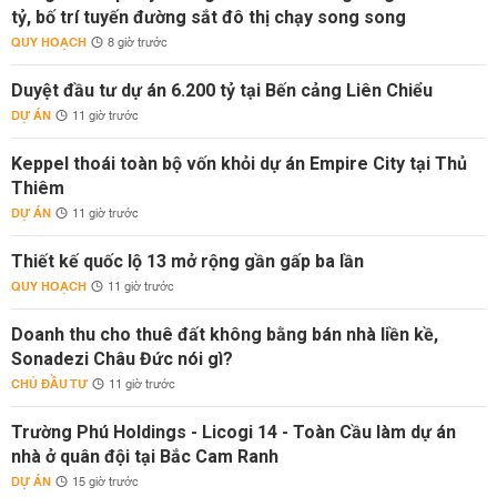
tỷ, bố trí tuyến đường sắt đô thị chạy song song
QUY HOẠCH
8 giờ trước
Duyệt đầu tư dự án 6.200 tỷ tại Bến cảng Liên Chiểu
DỰ ÁN
11 giờ trước
Keppel thoái toàn bộ vốn khỏi dự án Empire City tại Thủ
Thiêm
DỰ ÁN
11 giờ trước
Thiết kế quốc lộ 13 mở rộng gần gấp ba lần
QUY HOẠCH
11 giờ trước
Doanh thu cho thuê đất không bằng bán nhà liền kề,
Sonadezi Châu Đức nói gì?
CHỦ ĐẦU TƯ
11 giờ trước
Trường Phú Holdings - Licogi 14 - Toàn Cầu làm dự án
nhà ở quân đội tại Bắc Cam Ranh
DỰ ÁN
15 giờ trước