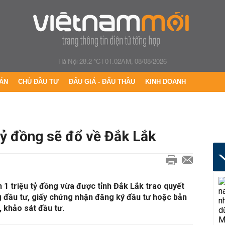
Hà Nội 28.2 °C
|
01:02AM, 08/08/2026
ÁN
CHỦ ĐẦU TƯ
ĐẤU GIÁ - ĐẤU THẦU
KINH DOANH
tỷ đồng sẽ đổ về Đắk Lắk
n 1 triệu tỷ đồng vừa được tỉnh Đắk Lắk trao quyết
g đầu tư, giấy chứng nhận đăng ký đầu tư hoặc bản
, khảo sát đầu tư.