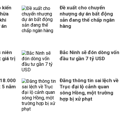
 kiến
Đề xuất cho chuyển
thừa
nhượng dự án bất động
khi
sản đang thế chấp ngân
 án
hàng
 niên
Bắc Ninh sẽ đón dòng vốn
giá trị
đầu tư gần 7 tỷ USD
318.000
Đăng thông tin sai lệch về
t 5 năm
Trục đại lộ cảnh quan
sông Hồng, một trường
hợp bị xử phạt