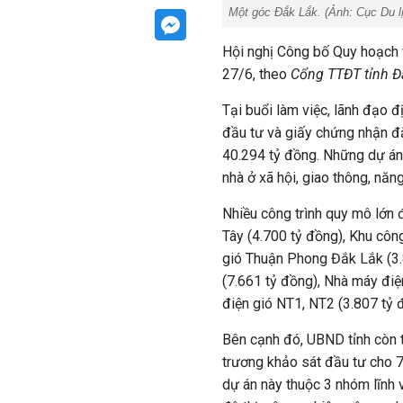
Một góc Đắk Lắk. (Ảnh:
Cục Du l
Hội nghị Công bố Quy hoạch v
27/6, theo
Cổng TTĐT tỉnh Đ
Tại buổi làm việc, lãnh đạo 
đầu tư và giấy chứng nhận đ
40.294 tỷ đồng. Những dự án 
nhà ở xã hội, giao thông, năng
Nhiều công trình quy mô lớn
Tây (4.700 tỷ đồng), Khu cô
gió Thuận Phong Đắk Lắk (3.
(7.661 tỷ đồng), Nhà máy điệ
điện gió NT1, NT2 (3.807 tỷ đ
Bên cạnh đó, UBND tỉnh còn t
trương khảo sát đầu tư cho 7
dự án này thuộc 3 nhóm lĩnh 