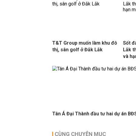
T&T Group muốn làm khu đô
Sốt đ
thị, sân golf ở Đắk Lắk
Lắk t
và hạ
Tân Á Đại Thành đầu tư hai dự án BĐS
CÙNG CHUYÊN MỤC