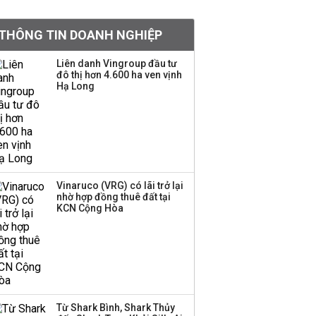
Top ngân hàng tăng
trưởng cho vay mạnh
THÔNG TIN DOANH NGHIỆP
nhất nửa đầu năm
2026
Liên danh Vingroup đầu tư
đô thị hơn 4.600 ha ven vịnh
Hạ Long
Dòng tiền ngoại bất ngờ
trở lại TTCK, ai đã mua
vào?
Đề xuất miễn 30% thuế
thu nhập cho hộ kinh
Vinaruco (VRG) có lãi trở lại
nhờ hợp đồng thuê đất tại
doanh, doanh nghiệp
KCN Cộng Hòa
có doanh thu dưới 10 tỷ
đồng
Chuyên gia Phạm Xuân
Hoè chỉ ra 6 nguyên
nhân khiến dòng vốn
trong nền kinh tế còn
Từ Shark Bình, Shark Thủy
'tắc nghẽn'