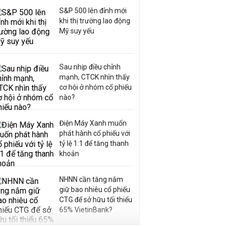
S&P 500 lên đỉnh mới
khi thị trường lao động
Mỹ suy yếu
Sau nhịp điều chỉnh
mạnh, CTCK nhìn thấy
cơ hội ở nhóm cổ phiếu
nào?
Điện Máy Xanh muốn
phát hành cổ phiếu với
tỷ lệ 1:1 để tăng thanh
khoản
NHNN cần tăng nắm
giữ bao nhiêu cổ phiếu
CTG để sở hữu tối thiểu
65% VietinBank?