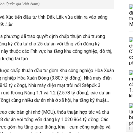
ịch Quốc gia Việt Nam
).
à Xúc tiến đầu tư tỉnh Đắk Lắk vừa diễn ra vào sáng
ắk Lắk.
địa phương đã trao quyết định chấp thuận chủ trương
ăng ký đầu tư cho 25 dự án với tổng vốn đăng ký
này thuộc các lĩnh vực hạ tầng khu công nghiệp, đô thị,
 lượng tái tạo...
 được chấp thuận đầu tư gồm Khu công nghiệp Hòa Xuân
ng nghiệp Hòa Xuân Đông (3.807 tỷ đồng), Nhà máy điện
843 tỷ đồng), Nhà máy điện mặt trời nổi Srêpốk 3
n gió Krông Năng 1.1 và 1.2 (2.578 tỷ đồng), các dự án
ồng) cùng nhiều dự án nhà ở xã hội, hạ tầng kỹ thuật...
rao các bản ghi nhớ (MOU), thỏa thuận hợp tác và chủ
8 dự án với tổng vốn đăng ký 1.020.864 tỷ đồng. Các
vực gồm hạ tầng giao thông, khu - cụm công nghiệp và