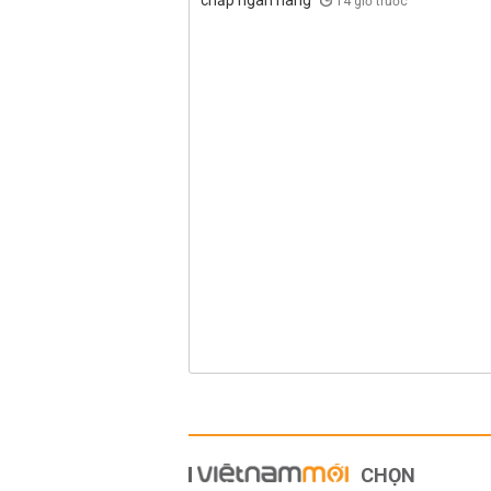
chấp ngân hàng
14 giờ trước
CHỌN