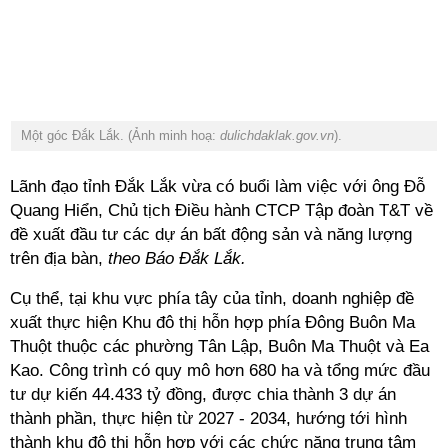
Một góc
Đắk Lắk. (Ảnh minh hoạ:
dulichdaklak.gov.vn
).
Lãnh đạo tỉnh Đắk Lắk vừa có buổi làm việc với ông Đỗ
Quang Hiển, Chủ tịch Điều hành CTCP Tập đoàn T&T về
đề xuất đầu tư các dự án bất động sản
và năng lượng
trên địa bàn,
theo
Báo Đắk Lắk.
Cụ thể, tại khu vực phía tây của tỉnh, doanh nghiệp đề
xuất thực hiện Khu đô thị hỗn hợp phía Đông Buôn Ma
Thuột thuộc các phường Tân Lập, Buôn Ma Thuột và Ea
Kao. Công trình có quy mô hơn 680 ha và tổng mức đầu
tư dự kiến 44.433 tỷ đồng, được chia thành 3 dự án
thành phần, thực hiện từ 2027 - 2034, hướng tới hình
thành khu đô thị hỗn hợp với các chức năng trung tâm