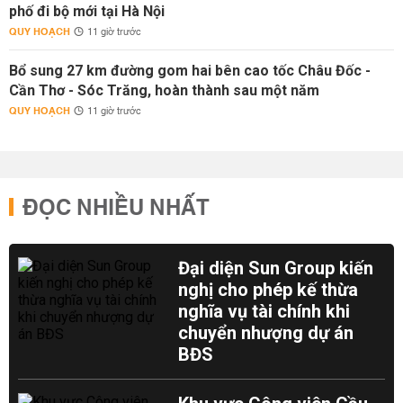
phố đi bộ mới tại Hà Nội
QUY HOẠCH
11 giờ trước
Bổ sung 27 km đường gom hai bên cao tốc Châu Đốc -
Cần Thơ - Sóc Trăng, hoàn thành sau một năm
QUY HOẠCH
11 giờ trước
ĐỌC NHIỀU NHẤT
Đại diện Sun Group kiến
nghị cho phép kế thừa
nghĩa vụ tài chính khi
chuyển nhượng dự án
BĐS