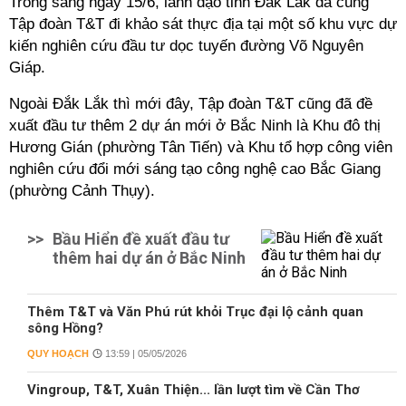
Trong sáng ngày 15/6, lãnh đạo tỉnh Đắk Lắk đã cùng
Tập đoàn T&T đi khảo sát thực địa tại một số khu vực dự
kiến nghiên cứu đầu tư dọc tuyến đường Võ Nguyên
Giáp.
Ngoài Đắk Lắk
thì mới đây,
Tập đoàn T&T cũng đã đề
xuất đầu tư thêm 2 dự án mới ở Bắc Ninh là Khu đô thị
Hương Gián (phường Tân Tiến) và Khu tổ hợp công viên
nghiên cứu đổi mới sáng tạo công nghệ cao Bắc Giang
(phường Cảnh Thụy).
>>
Bầu Hiển đề xuất đầu tư
thêm hai dự án ở Bắc Ninh
Thêm T&T và Văn Phú rút khỏi Trục đại lộ cảnh quan
sông Hồng?
QUY HOẠCH
13:59 | 05/05/2026
Vingroup, T&T, Xuân Thiện... lần lượt tìm về Cần Thơ