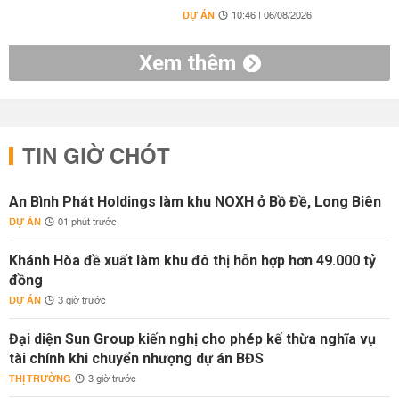
DỰ ÁN
10:46 | 06/08/2026
Xem thêm
TIN GIỜ CHÓT
An Bình Phát Holdings làm khu NOXH ở Bồ Đề, Long Biên
DỰ ÁN
01 phút trước
Khánh Hòa đề xuất làm khu đô thị hỗn hợp hơn 49.000 tỷ
đồng
DỰ ÁN
3 giờ trước
Đại diện Sun Group kiến nghị cho phép kế thừa nghĩa vụ
tài chính khi chuyển nhượng dự án BĐS
THỊ TRƯỜNG
3 giờ trước