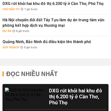
DXG rút khỏi hai khu đô thị 6.200 tỷ ở Cần Thơ, Phú Thọ
CHỦ ĐẦU TƯ
7 giờ trước
Hà Nội chuyển đổi đất Tây Tựu làm dự án trung tâm văn
phòng kết hợp dịch vụ thương mại
DỰ ÁN
8 giờ trước
Quảng Ninh, Bắc Ninh đủ điều kiện lên thành phố
QUY HOẠCH
9 giờ trước
ĐỌC NHIỀU NHẤT
DXG rút khỏi hai khu đô
thị 6.200 tỷ ở Cần Thơ,
Phú Thọ