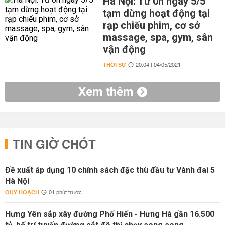
Hà Nội: Từ 0h ngày 5/5
tạm dừng hoạt động tại
rạp chiếu phim, cơ sở
massage, spa, gym, sân
vận động
THỜI SỰ
20:04 | 04/05/2021
Xem thêm
TIN GIỜ CHÓT
Đề xuất áp dụng 10 chính sách đặc thù đầu tư Vành đai 5
Hà Nội
QUY HOẠCH
01 phút trước
Hưng Yên sắp xây đường Phố Hiến - Hưng Hà gần 16.500