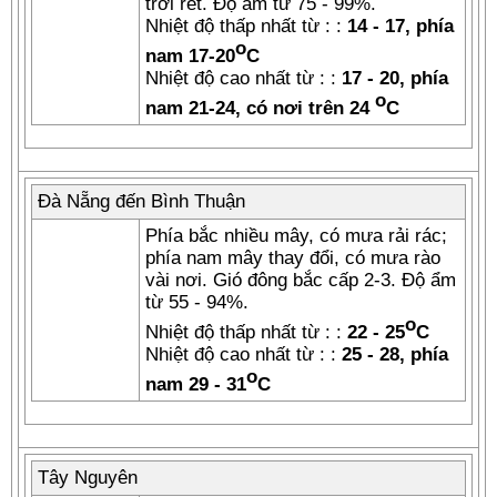
trời rét. Độ ẩm từ 75 - 99%.
Nhiệt độ thấp nhất từ : :
14 - 17, phía
o
nam 17-20
C
Nhiệt độ cao nhất từ : :
17 - 20, phía
o
nam 21-24, có nơi trên 24
C
Đà Nẵng đến Bình Thuận
Phía bắc nhiều mây, có mưa rải rác;
phía nam mây thay đổi, có mưa rào
vài nơi. Gió đông bắc cấp 2-3. Độ ẩm
từ 55 - 94%.
o
Nhiệt độ thấp nhất từ : :
22 - 25
C
Nhiệt độ cao nhất từ : :
25 - 28, phía
o
nam 29 - 31
C
Tây Nguyên