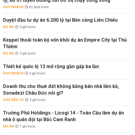
tỷ, bố trí tuyến đường sắt đô thị chạy song song
QUY HOẠCH
01 phút trước
Duyệt đầu tư dự án 6.200 tỷ tại Bến cảng Liên Chiểu
DỰ ÁN
3 giờ trước
Keppel thoái toàn bộ vốn khỏi dự án Empire City tại Thủ
Thiêm
DỰ ÁN
3 giờ trước
Thiết kế quốc lộ 13 mở rộng gần gấp ba lần
QUY HOẠCH
3 giờ trước
Doanh thu cho thuê đất không bằng bán nhà liền kề,
Sonadezi Châu Đức nói gì?
CHỦ ĐẦU TƯ
3 giờ trước
Trường Phú Holdings - Licogi 14 - Toàn Cầu làm dự án
nhà ở quân đội tại Bắc Cam Ranh
DỰ ÁN
7 giờ trước