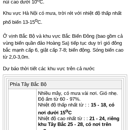
núi cao dưới 10
C.
Khu vực Hà Nội có mưa, trời rét với nhiệt độ thấp nhất
o
phổ biến 13-15
C.
Ở vịnh Bắc Bộ và khu vực Bắc Biển Đông (bao gồm cả
vùng biển quần đảo Hoàng Sa) tiếp tục duy trì gió đông
bắc mạnh cấp 6, giật cấp 7-8; biển động. Sóng biển cao
từ 2,0-3,0m.
Dự báo thời tiết các khu vực trên cả nước
Phía Tây Bắc Bộ
Nhiều mây, có mưa vài nơi. Gió nhẹ.
Độ ẩm từ 60 - 97%.
Nhiệt độ thấp nhất từ : :
15 - 18, có
o
nơi dưới 15
C
Nhiệt độ cao nhất từ : :
21 - 24, riêng
khu Tây Bắc 25 - 28, có nơi trên