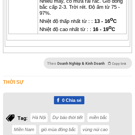
Nhiều mây, có mưa rải rác. Gió đông
bắc cấp 2-3. Trời rét. Độ ẩm từ 75 -
97%.
o
Nhiệt độ thấp nhất từ : :
13 - 16
C
o
Nhiệt độ cao nhất từ : :
16 - 19
C
Theo
Doanh Nghiệp & Kinh Doanh
Copy link
THỜI SỰ
0
Chia sẻ
Hà Nội
Dự báo thời tiết
miền bắc
Tag:
Miền Nam
gió mùa đông bắc
vùng núi cao