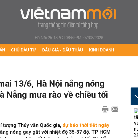
Hà Nội 25.13 °C
|
08:59PM, 07/08/2026
ÁN
CHỦ ĐẦU TƯ
ĐẤU GIÁ - ĐẤU THẦU
KINH DOANH
 mai 13/6, Hà Nội nắng nóng
à Nẵng mưa rào về chiều tối
í tượng Thủy văn Quốc gia,
dự báo thời tiết ngày
 nắng nóng gay gắt với nhiệt độ 35-37 độ. TP HCM