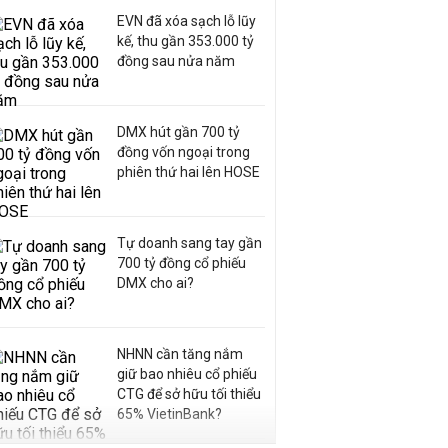
EVN đã xóa sạch lỗ lũy
kế, thu gần 353.000 tỷ
đồng sau nửa năm
DMX hút gần 700 tỷ
đồng vốn ngoại trong
phiên thứ hai lên HOSE
Tự doanh sang tay gần
700 tỷ đồng cổ phiếu
DMX cho ai?
NHNN cần tăng nắm
giữ bao nhiêu cổ phiếu
CTG để sở hữu tối thiểu
65% VietinBank?