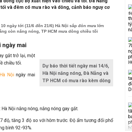
 dông cục bộ xuất hiện vào chiều và tối. Đà Nẵng
 tối và đêm có mưa rào và dông, cảnh báo nguy cơ
t 10 ngày tới (11/6 đến 21/6) Hà Nội sắp đón mưa lớn
Nẵng còn nắng nóng, TP HCM mưa dông chiều tối
i ngày mai
 gắt trở lại, một
ề chiều tối.
Dự báo thời tiết ngày mai 14/6,
Hà Nội nắng nóng, Đà Nẵng và
 Hà Nội
ngày mai
TP HCM có mưa rào kèm dông
ết Hà Nội nắng nóng, nắng nóng gay gắt.
37 độ, tăng 3 độ so với hôm trước. Độ ẩm tương đối phổ
ng bình 92-93%.