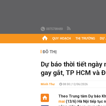
0975798489
QUY HOẠCH
THỊ TRƯỜNG
DỰ 
ĐÔ THỊ
Dự báo thời tiết ngày
gay gắt, TP HCM và Đ
Minh Thư
08:00 | 12/06/2026
Theo Trung tâm Dự báo Kh
mai
(13/6) Hà Nội tiếp tục