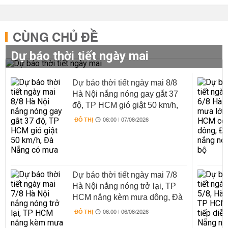
CÙNG CHỦ ĐỀ
Dự báo thời tiết ngày mai
Dự báo thời tiết ngày mai 8/8
Hà Nội nắng nóng gay gắt 37
độ, TP HCM gió giật 50 km/h,
Đà Nẵng có mưa
ĐÔ THỊ
06:00 | 07/08/2026
Dự báo thời tiết ngày mai 7/8
Hà Nội nắng nóng trở lại, TP
HCM nắng kèm mưa dông, Đà
Nẵng mưa chiều tối
ĐÔ THỊ
06:00 | 06/08/2026