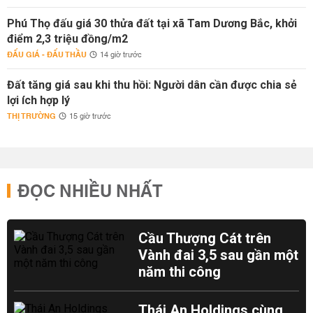
Phú Thọ đấu giá 30 thửa đất tại xã Tam Dương Bắc, khởi
điểm 2,3 triệu đồng/m2
ĐẤU GIÁ - ĐẤU THẦU
14 giờ trước
Đất tăng giá sau khi thu hồi: Người dân cần được chia sẻ
lợi ích hợp lý
THỊ TRƯỜNG
15 giờ trước
ĐỌC NHIỀU NHẤT
Cầu Thượng Cát trên
Vành đai 3,5 sau gần một
năm thi công
Thái An Holdings cùng