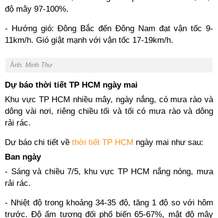
độ mây 97-100%.
- Hướng gió: Đông Bắc đến Đông Nam đạt vận tốc 9-
11km/h. Gió giật mạnh với vận tốc 17-19km/h.
Ảnh:
Minh Thư
Dự báo thời tiết TP HCM ngày mai
Khu vực TP HCM nhiều mây, ngày nắng, có mưa rào và
dông vài nơi, riêng chiều tối và tối có mưa rào và dông
rải rác.
Dự báo chi tiết về
thời tiết TP HCM
ngày mai như sau:
Ban ngày
- Sáng và chiều 7/5, khu vực TP HCM nắng nóng, mưa
rải rác.
- Nhiệt độ trong khoảng 34-35 độ, tăng 1 độ so với hôm
trước. Độ ẩm tương đối phổ biến 65-67%, mật độ mây