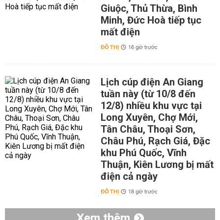
Giuộc, Thủ Thừa, Bình
Minh, Đức Hoà tiếp tục
mất điện
ĐÔ THỊ
16 giờ trước
Lịch cúp điện An Giang
tuần này (từ 10/8 đến
12/8) nhiều khu vực tại
Long Xuyên, Chợ Mới,
Tân Châu, Thoại Sơn,
Châu Phú, Rạch Giá, Đặc
khu Phú Quốc, Vĩnh
Thuận, Kiên Lương bị mất
điện cả ngày
ĐÔ THỊ
18 giờ trước
Xem thêm