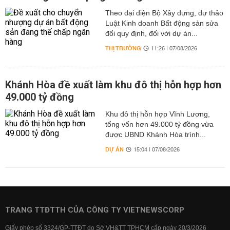
Theo đại diện Bộ Xây dựng, dự thảo
Luật Kinh doanh Bất động sản sửa
đổi quy định, đối với dự án...
THỊ TRƯỜNG
11:26 | 07/08/2026
Khánh Hòa đề xuất làm khu đô thị hỗn hợp hơn
49.000 tỷ đồng
Khu đô thị hỗn hợp Vĩnh Lương,
tổng vốn hơn 49.000 tỷ đồng vừa
được UBND Khánh Hòa trình...
DỰ ÁN
15:04 | 07/08/2026
TRANG TTĐTTH CỦA CÔNG TY VIETNEWSCORP
Giấy phép số 3324/GP-TTĐT do Sở VH&TT TPHCM cấp ngày 20/3/2026