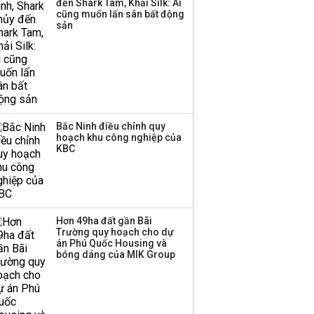
đến Shark Tam, Khải Silk: Ai
hơn 3.600 tỷ, lãi suất
cũng muốn lấn sân bất động
trả lên tới 10%/năm
sản
Bắc Ninh điều chỉnh quy
hoạch khu công nghiệp của
KBC
Hơn 49ha đất gần Bãi
Trường quy hoạch cho dự
án Phú Quốc Housing và
bóng dáng của MIK Group