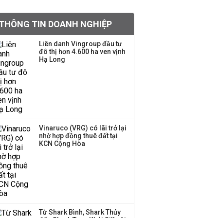
tiền hơn 570 triệu đồng
THÔNG TIN DOANH NGHIỆP
Kinh Bắc dự kiến cho
Liên danh Vingroup đầu tư
thuê tối thiểu 100 ha
đô thị hơn 4.600 ha ven vịnh
Hạ Long
đất công nghiệp trong
nửa cuối năm
Trung Quốc tung đòn
đáp trả, siết xuất khẩu
drone và trừng phạt
doanh nghiệp Mỹ
Vinaruco (VRG) có lãi trở lại
nhờ hợp đồng thuê đất tại
KCN Cộng Hòa
Keppel ký thỏa thuận
bán toàn bộ vốn tại
Empire City, dự kiến thu
về 270 triệu USD
Sacombank phát hành
Từ Shark Bình, Shark Thủy
ba đợt trái phiếu thu về