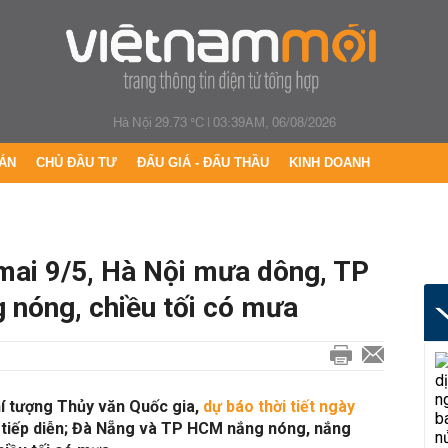
Hà Nội 29.73 °C
|
03:39AM, 06/08/2026
ÁN
CHỦ ĐẦU TƯ
ĐẤU GIÁ - ĐẤU THẦU
KINH DOANH
 mai 9/5, Hà Nội mưa dông, TP
nóng, chiều tối có mưa
í tượng Thủy văn Quốc gia,
dự báo thời tiết ngày
 tiếp diễn; Đà Nẵng và TP HCM nắng nóng, nắng