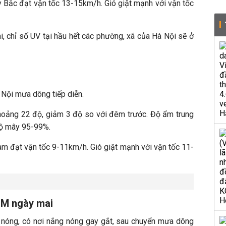
y Bắc đạt vận tốc 13-15km/h. Gió giật mạnh với vận tốc
, chỉ số UV tại hầu hết các phường, xã của Hà Nội sẽ ở
à Nội mưa dông tiếp diễn.
hoảng 22 độ, giảm 3 độ so với đêm trước. Độ ẩm trung
độ mây 95-99%.
m đạt vận tốc 9-11km/h. Gió giật mạnh với vận tốc 11-
CM ngày mai
óng, có nơi nắng nóng gay gắt, sau chuyển mưa dông