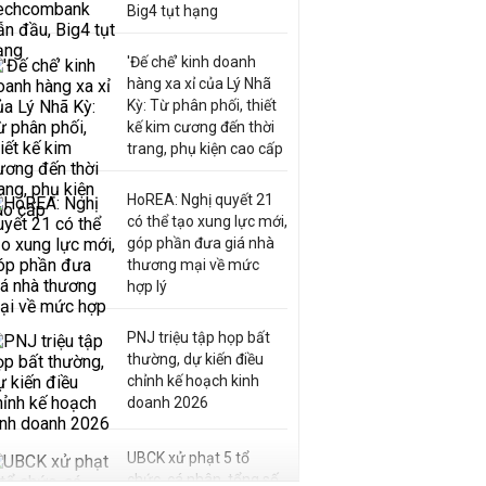
Big4 tụt hạng
'Đế chế’ kinh doanh
hàng xa xỉ của Lý Nhã
Kỳ: Từ phân phối, thiết
kế kim cương đến thời
trang, phụ kiện cao cấp
HoREA: Nghị quyết 21
có thể tạo xung lực mới,
góp phần đưa giá nhà
thương mại về mức
hợp lý
PNJ triệu tập họp bất
thường, dự kiến điều
chỉnh kế hoạch kinh
doanh 2026
UBCK xử phạt 5 tổ
chức, cá nhân, tổng số