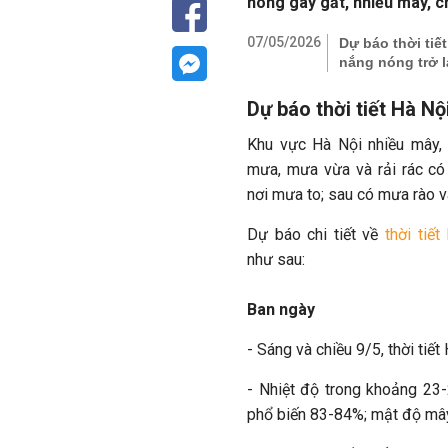
nóng gay gắt, nhiều mây, c
07/05/2026
Dự báo thời tiế
nắng nóng trở 
Dự báo thời tiết Hà Nộ
Khu vực Hà Nội nhiều mây,
mưa, mưa vừa và rải rác có
nơi mưa to; sau có mưa rào và
Dự báo chi tiết về
thời tiết
như sau:
Ban ngày
- Sáng và chiều 9/5, thời tiế
- Nhiệt độ trong khoảng 23
phổ biến 83-84%; mật độ mây