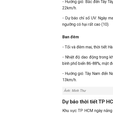
- Hướng gió: Bắc đến Tây Tâ
22km/h.
- Dự báo chỉ số UV: Ngày mai
ngưỡng có hại rất cao (10).
Ban đêm
- Tối và đêm mai, thời tiết H
- Nhiệt độ dao động trong k
bình phổ biến 86-88%; mật 
- Hướng gió: Tây Nam đến Na
13km/h.
Ảnh:
Minh Thư
Dự báo thời tiết TP H
Khu vực TP HCM ngày nắng n