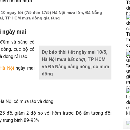
hiều tối có mưa.
t 10 ngày tới (7/5 đến 17/5) Hà Nội mưa lớn, Đà Nẵng
lại, TP HCM mưa dông gia tăng
i ngày mai
 đêm và sáng có
 dông, cục bộ có
Dự báo thời tiết ngày mai 10/5,
 dông rải rác.
Hà Nội mưa bất chợt, TP HCM
và Đà Nẵng nắng nóng, có mưa
 Hà Nội
ngày mai
dông
t Hà Nội có mưa rào và dông.
-25 độ, giảm 2 độ so với hôm trước. Độ ẩm tương đối
 trung bình 89-93%.