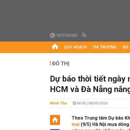
0975798489
QUY HOẠCH
THỊ TRƯỜNG
DỰ 
ĐÔ THỊ
Dự báo thời tiết ngày
HCM và Đà Nẵng nắng 
Minh Thư
06:00 | 08/05/2026
Theo Trung tâm Dự báo Kh
mai
(9/5) Hà Nội mưa dông