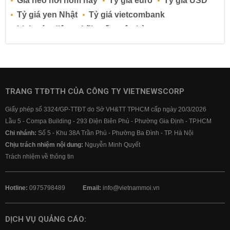
Giá heo hơi hôm nay
Tỷ giá euro
Tỷ giá USD
Tỷ giá yen Nhật
Tỷ giá vietcombank
Lịch cúp điện
Lãi suất ngân hàng
Lãi suất tiết kiệm
Lãi suất tiền gửi
Lãi suất ngân hàng Agribank
Lãi suất ngân hàng Sacombank
Lãi suất ngân hàng BIDV
TRANG TTĐTTH CỦA CÔNG TY VIETNEWSCORP
Lãi suất ngân hàng Vietinbank
Giấy phép số 3324/GP-TTĐT do Sở VH&TT TPHCM cấp ngày 20/3/2026
Lãi suất ngân hàng Vietcombank
Lầu 5 - Compa Building - 293 Điện Biên Phủ - Phường Gia Định - TP.HCM
Chi nhánh:
Số 5 - Khu 38A Trần Phú - Phường Ba Đình - TP. Hà Nội
Chịu trách nhiệm nội dung:
Nguyễn Minh Quyết
Trách nhiệm về thông tin
Hotline:
0975798489
Email:
info@vietnammoi.vn
DỊCH VỤ QUẢNG CÁO: