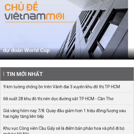
dự đoán World Cup
TIN MỚI NHẤT
9 km tường chống ồn trên Vành đai 3 xuyên khu đô thị TP HCM
Đề xuất 28 khu đô thị nén dọc đường sắt TP HCM - Cần Thơ
Giá vàng hôm nay 7/8: Quay đầu giảm hơn 1 triệu đồng/lượng sau
hai ngày tăng liên tiếp
Khu vực Công viên Cầu Giấy sẽ là điểm bắn pháo hoa và phố đi bộ