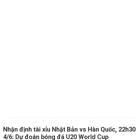
Nhận định tài xỉu Nhật Bản vs Hàn Quốc, 22h30
4/6: Dự đoán bóng đá U20 World Cup