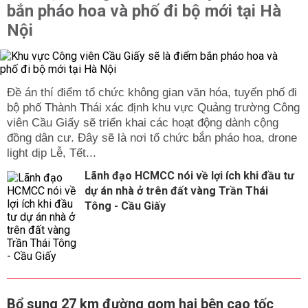
bắn pháo hoa và phố đi bộ mới tại Hà
Nội
Đề án thí điểm tổ chức không gian văn hóa, tuyến phố đi
bộ phố Thành Thái xác định khu vực Quảng trường Công
viên Cầu Giấy sẽ triển khai các hoạt động dành cộng
đồng dân cư. Đây sẽ là nơi tổ chức bắn pháo hoa, drone
light dịp Lễ, Tết...
Lãnh đạo HCMCC nói về lợi ích khi đầu tư
dự án nhà ở trên đất vàng Trần Thái
Tông - Cầu Giấy
Bổ sung 27 km đường gom hai bên cao tốc