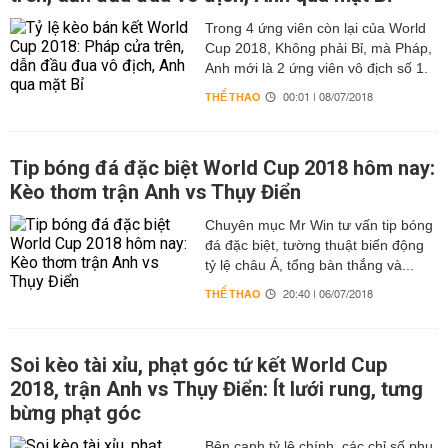
Trong 4 ứng viên còn lại của World
Cup 2018, Không phải Bỉ, mà Pháp,
Anh mới là 2 ứng viên vô địch số 1.
THỂ THAO
00:01 | 08/07/2018
Tip bóng đá đặc biệt World Cup 2018 hôm nay:
Kèo thơm trận Anh vs Thụy Điển
Chuyên mục Mr Win tư vấn tip bóng
đá đặc biệt, tường thuật biến động
tỷ lệ châu Á, tổng bàn thắng và...
THỂ THAO
20:40 | 06/07/2018
Soi kèo tài xỉu, phạt góc tứ kết World Cup
2018, trận Anh vs Thụy Điển: Ít lưới rung, tưng
bừng phạt góc
Bên cạnh tỷ lệ chính, các chỉ số phụ