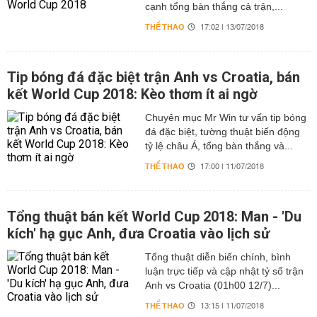
cạnh tổng bàn thắng cả trận,...
THỂ THAO
17:02 | 13/07/2018
Tip bóng đá đặc biệt trận Anh vs Croatia, bán
kết World Cup 2018: Kèo thơm ít ai ngờ
Chuyên mục Mr Win tư vấn tip bóng
đá đặc biệt, tường thuật biến động
tỷ lệ châu Á, tổng bàn thắng và...
THỂ THAO
17:00 | 11/07/2018
Tổng thuật bán kết World Cup 2018: Man - 'Du
kích' hạ gục Anh, đưa Croatia vào lịch sử
Tổng thuật diễn biến chính, bình
luận trực tiếp và cập nhật tỷ số trận
Anh vs Croatia (01h00 12/7)...
THỂ THAO
13:15 | 11/07/2018