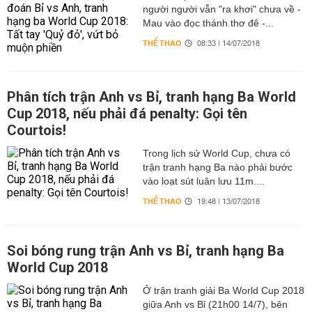
người người vẫn "ra khơi" chưa về -
Mau vào đọc thánh thơ đê -...
THỂ THAO
08:33 | 14/07/2018
Phân tích trận Anh vs Bỉ, tranh hạng Ba World
Cup 2018, nếu phải đá penalty: Gọi tên
Courtois!
Trong lịch sử World Cup, chưa có
trận tranh hạng Ba nào phải bước
vào loạt sút luân lưu 11m....
THỂ THAO
19:48 | 13/07/2018
Soi bóng rung trận Anh vs Bỉ, tranh hạng Ba
World Cup 2018
Ở trận tranh giải Ba World Cup 2018
giữa Anh vs Bỉ (21h00 14/7), bên