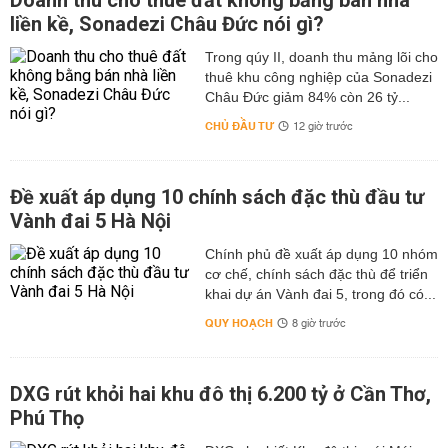
Doanh thu cho thuê đất không bằng bán nhà
liền kề, Sonadezi Châu Đức nói gì?
Trong qúy II, doanh thu mảng lõi cho
thuê khu công nghiệp của Sonadezi
Châu Đức giảm 84% còn 26 tỷ...
CHỦ ĐẦU TƯ
12 giờ trước
Đề xuất áp dụng 10 chính sách đặc thù đầu tư
Vành đai 5 Hà Nội
Chính phủ đề xuất áp dụng 10 nhóm
cơ chế, chính sách đặc thù để triển
khai dự án Vành đai 5, trong đó có...
QUY HOẠCH
8 giờ trước
DXG rút khỏi hai khu đô thị 6.200 tỷ ở Cần Thơ,
Phú Thọ