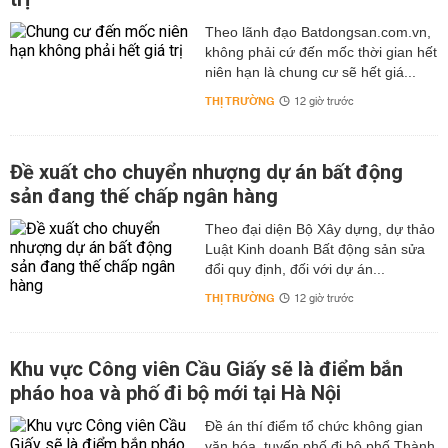
Khách sạn Bình Minh – số 204 Trần Hưng Đạo.
Theo lãnh đạo Batdongsan.com.vn,
không phải cứ đến mốc thời gian hết
Khách sạn Hữu Nghị – số 73 Bà Triệu.
niên hạn là chung cư sẽ hết giá...
Khách sạn Thịnh Vượng – 16B Nguyễn Trãi.
THỊ TRƯỜNG
12 giờ trước
Những địa điểm tham quan tại Kon Tum
Du lịch Kon Tum nên đi đâu chơi? Du lịch Kon Tum được
Đề xuất cho chuyển nhượng dự án bất động
chia thành nhiều cụm, và được chia khác nhau dựa trên
sản đang thế chấp ngân hàng
địa lí, gồm các điểm tham quan trong thành phố Kon
Tum, các danh thắng ở huyện Đắk Tô và những điểm rải
Theo đại diện Bộ Xây dựng, dự thảo
rác tại các thị xã.
Luật Kinh doanh Bất động sản sửa
đổi quy định, đối với dự án...
Những địa điểm nổi tiếng ở Kon Tum
THỊ TRƯỜNG
12 giờ trước
Ngục Kon Tum
Chùa Bác Ái
Khu vực Công viên Cầu Giấy sẽ là điểm bắn
Nhà thờ Chánh tòa Kon Tum (Nhà thờ Gỗ xưa cũ)
pháo hoa và phố đi bộ mới tại Hà Nội
Cầu treo ở Kon Klor – Làng văn hóa Kon K’tu
Đề án thí điểm tổ chức không gian
Sông Đăk bla
văn hóa, tuyến phố đi bộ phố Thành