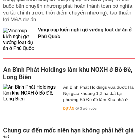
buộc bên chuyển nhượng phải hoàn thành toàn bộ nghĩa
Từ TP. Hồ Chí Minh và các tỉnh phía Nam: Bạn có thể
vụ tài chính trước thời điểm chuyển nhượng), tạo thuận
liên hệ với một số xe như: Đăng Khoa (060 3864606 – 08
lợi M&A dự án.
22478379 – 0985222679), Việt Tân (060 3913999 – 0986
Vingroup kiến nghị gỡ vướng loạt dự án ở
823355)
Phú Quốc
Từ Đà Nẵng và các tỉnh miền Trung: Các bạn có thể liên
hệ với xe Mai Linh (0511 3792929) để đặt chỗ và hỏi giờ
xe chạy.
Địa điểm lưu trú tại Kon Tum
An Bình Phát Holdings làm khu NOXH ở Bồ Đề,
Thành phố Kon Tum khá nhỏ, nên việc chọn lựa khách
Long Biên
sạn cũng là một điều khá khó khăn nếu bạn là người lần
đầu tiên đi Kon Tum… Tuy nhiên các khách sạn, nhà
An Bình Phát Holdings vừa được Hà
nghỉ trong những khu vực đều có giá khá rẻ, chất lượng
Nội giao khoảng 1,2 ha đất tại
tốt, đầy đủ tiện nghi và lễ tân luôn sẵn sàng phục vụ khi
phường Bồ Đề để làm Khu nhà ở...
bạn cần. Thậm chí, một số khách sạn có nhà hàng phục
DỰ ÁN
3 giờ trước
vụ đặc sản Kon Tum, Tây Nguyên rất ngon. Bạn có thể
tham khảo một số khách sạn dưới đây.
Chung cư đến mốc niên hạn không phải hết giá
Khách sạn Family Kon Tum) – số 235 đường Trần Hưng
Đạo.
trị