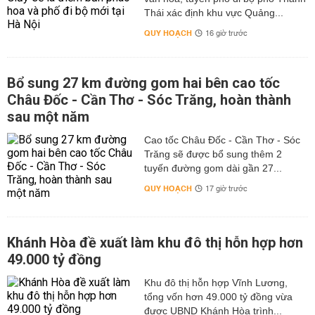
Khu du lịch sinh thái Măng Đen
Thái xác định khu vực Quảng...
QUY HOẠCH
16 giờ trước
Cột mốc biên giới tại Campuchia – Lào – Việt Nam
Nhà rông Kon Klor
Khu di tích chiến thắng Đăk Tô
Bổ sung 27 km đường gom hai bên cao tốc
Châu Đốc - Cần Thơ - Sóc Trăng, hoàn thành
Núi Ngọc Linh
sau một năm
Vườn quốc gia Chư Mom Rây
Cao tốc Châu Đốc - Cần Thơ - Sóc
Đi Kon Tum nên ăn gì ngon nhất?
Trăng sẽ được bổ sung thêm 2
Các món ăn ở Kon Tum có giá khá rẻ, bạn có thể ăn ở
tuyến đường gom dài gần 27...
bất kỳ nhà hàng, quán ăn nào trên khắp Kon Tum. Ngoài
QUY HOẠCH
17 giờ trước
những món ngon đặc sản Tây Nguyên ra, thì những món
ăn truyền thống ở Kon Tum gồm có: Gỏi lá, gỏi kiến
vàng, mì chua, cá chua, phở khô, xôi đêm, rau rừng và
Khánh Hòa đề xuất làm khu đô thị hỗn hợp hơn
các loại thịt trâu, dê…
49.000 tỷ đồng
Địa chỉ, quán ăn ngon ở Kon Tum
Khu đô thị hỗn hợp Vĩnh Lương,
Món bánh bột lọc – Địa chỉ: đối diện bưu điện đường
tổng vốn hơn 49.000 tỷ đồng vừa
Phan Đình Phùng
được UBND Khánh Hòa trình...