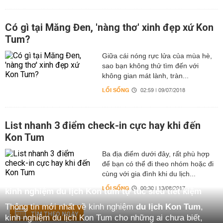
Có gì tại Măng Đen, 'nàng thơ' xinh đẹp xứ Kon
Tum?
Giữa cái nóng rực lửa của mùa hè,
sao bạn không thử tìm đến với
không gian mát lành, tràn...
LỐI SỐNG
02:59 | 09/07/2018
List nhanh 3 điểm check-in cực hay khi đến
Kon Tum
Ba địa điểm dưới đây, rất phù hợp
để bạn có thể đi theo nhóm hoặc đi
cùng với gia đình khi du lịch...
LỐI SỐNG
00:30 | 13/08/2017
kinh nghiệm du lịch Kon tum tự túc siêu tiết kiệm
Thông tin mới nhất về kinh nghiệm
du lịch Kon Tum
,
TÌM THEO NGÀY
kinh nghiệm du lịch Kon Tum cho những ai chưa biết,