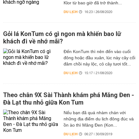
Klor từ bao giờ đã trở thành...
DU LỊCH
16:23 | 26/08/2020
Gỏi lá KonTum có gì ngon mà khiến bao lữ
khách đi về nhớ mãi?
Đến KonTum thì nên đến vào cuối
đông hoặc đầu xuân, lúc này cây cối
đâm chồi nảy lộc, cỏ cây tươi tốt...
DU LỊCH
15:17 | 21/08/2020
Theo chân 9X Sài Thành khám phá Măng Đen -
Đà Lạt thu nhỏ giữa Kon Tum
Nếu bạn đã quá nhàm chán với
những địa điểm du lịch đông đúc và
ồn ào thì Măng Đen (Kon...
DU LỊCH
06:27 | 30/09/2019