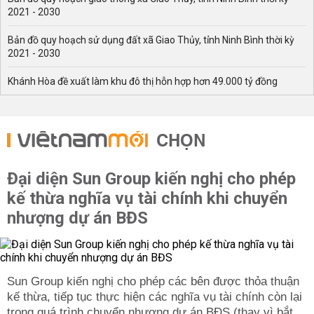
khoảng tháng 12 là thời gian đẹp nhất, tuyệt vời nhất để
2021 - 2030
du lịch và cho bạn khám phá Kon Tum
Bản đồ quy hoạch sử dụng đất xã Giao Thủy, tỉnh Ninh Bình thời kỳ
Di chuyển đến Kon Tum bằng phương tiện gì?
2021 - 2030
Kon Tum là tỉnh không có sân bay, cho nên cách duy
Khánh Hòa đề xuất làm khu đô thị hỗn hợp hơn 49.000 tỷ đồng
nhất để đến Kon Tum bằng đường hàng chính là bạn phải
bay đến Pleiku, sau đó đi xe bus với giá chỉ tầm
35.000VNĐ/vé hoặc taxi đến Kon Tum cách đó 50km.
CHỌN
Minh – Pleiku, Đà Nẵng – Pleiku. Chuyến bay Hà Nội/ TP
Hồ Chí Minh – Pleiku thì ngày nào cũng có một chuyến
nhưng chuyến bay này thìsẽ không có chuyến nào vào
Đại diện Sun Group kiến nghị cho phép
thứ 2 và thứ 4 đến Pleiku nữa.
kế thừa nghĩa vụ tài chính khi chuyển
Tùy vào điểm xuất phát và hãng hàng không bạn lựa
nhượng dự án BĐS
chọn mà giá vé bay khác nhau, nhưng nhìn chung, giá vé
máy bay du lịch Kon Tum cũng khá cao. Trung bình
khoảng 1.800.000VNĐ/vé/lượt.
Di chuyển bằng xe Khách
Sun Group kiến nghị cho phép các bên được thỏa thuận
kế thừa, tiếp tục thực hiện các nghĩa vụ tài chính còn lại
Từ Hà Nội và các tỉnh phía Bắc: Bạn có thể ra bến Giáp
trong quá trình chuyển nhượng dự án BĐS (thay vì bắt
Bát để đón xe đi Kon Tum.