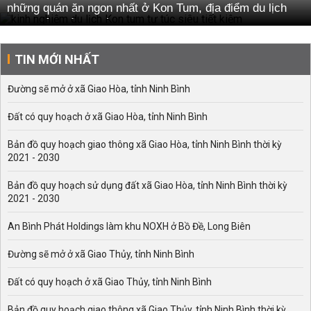
những quán ăn ngon nhất ở Kon Tum, địa điểm du lịch
được yêu thích nhất tại Kon Tum.
Kinh nghiệm du lịch Kon Tum mới nhất
TIN MỚI NHẤT
Kon Tum là tỉnh xa nhất của Tây Nguyên, có cửa khẩu
với Lào Và Campuchia hiện nay, được gọi là “ngã 3 đông
Đường sẽ mở ở xã Giao Hòa, tỉnh Ninh Bình
dương”. Nơi đây không chỉ là gây ấn tượng với du khách
với một tiếng gà gáy vang 3 nước Đông Dương, mà còn
Đất có quy hoạch ở xã Giao Hòa, tỉnh Ninh Bình
hấp dẫn bởi cảnh quan hùng vĩ, văn hóa đặc sắc và con
người chân chất, thân thiện. Những thông tin chia sẻ
Bản đồ quy hoạch giao thông xã Giao Hòa, tỉnh Ninh Bình thời kỳ
kinh nghiệm về chuyến du lịch Kon Tum tự túc, giá rẻ và
2021 - 2030
thú vị cùng những điểm đến hấp dẫn, độc đáo ở Kon Tum
Bản đồ quy hoạch sử dụng đất xã Giao Hòa, tỉnh Ninh Bình thời kỳ
sau đây sẽ cho bạn thấy Kon Tum cũng là một nơi đáng
2021 - 2030
để khám phá.
Nên đi du lịch Kon Tum vào thời gian nào hợp lý
An Bình Phát Holdings làm khu NOXH ở Bồ Đề, Long Biên
nhất?
Đường sẽ mở ở xã Giao Thủy, tỉnh Ninh Bình
Khí hậu ở Kon Tum cũng giống như ở các tỉnh Tây
Nguyên khác, vì đây đều là khu vực rừng núi nên khá
Đất có quy hoạch ở xã Giao Thủy, tỉnh Ninh Bình
mát mẻ và trong lành dễ chịu. Theo những du khách có
kinh nghiệm du lịch bụi Kon Tum thì thời điểm cuối năm,
Bản đồ quy hoạch giao thông xã Giao Thủy, tỉnh Ninh Bình thời kỳ