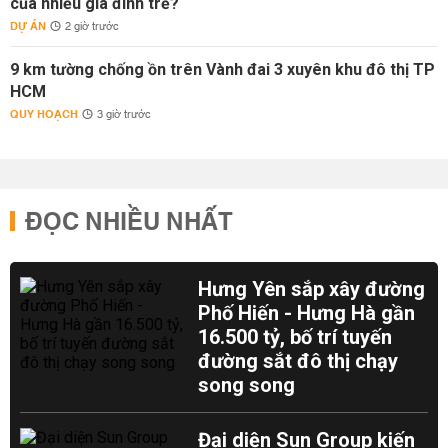
của nhiều gia đình trẻ?
DỰ ÁN
2 giờ trước
9 km tường chống ồn trên Vành đai 3 xuyên khu đô thị TP
HCM
QUY HOẠCH
3 giờ trước
ĐỌC NHIỀU NHẤT
Hưng Yên sắp xây đường
Phố Hiến - Hưng Hà gần
16.500 tỷ, bố trí tuyến
đường sắt đô thị chạy
song song
Đại diện Sun Group kiến