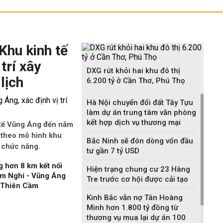
Khu kinh tế
trí xây
DXG rút khỏi hai khu đô thị
lịch
6.200 tỷ ở Cần Thơ, Phú Thọ
Hà Nội chuyển đổi đất Tây Tựu
làm dự án trung tâm văn phòng
kết hợp dịch vụ thương mại
 tế Vũng Áng đến năm
 theo mô hình khu
Bắc Ninh sẽ đón dòng vốn đầu
a chức năng.
tư gần 7 tỷ USD
 hơn 8 km kết nối
Hiện trạng chung cư 23 Hàng
àm Nghi - Vũng Áng
Tre trước cơ hội được cải tạo
n Thiên Cầm
Kinh Bắc vẫn nợ Tân Hoàng
Minh hơn 1.800 tỷ đồng từ
thương vụ mua lại dự án 100