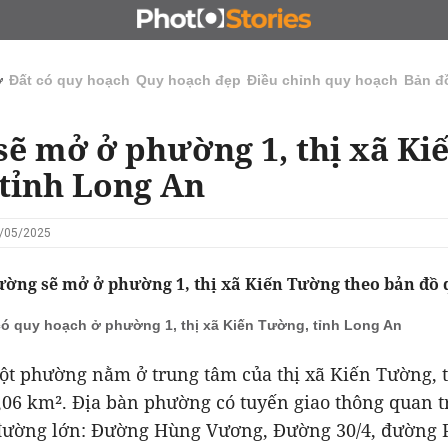
N
CHỦ ĐẦU TƯ
ĐẤU GIÁ - ĐẤU THẦU
KINH DOANH
ở
Đất có quy hoạch
Quy hoạch đẹp
Điều chỉnh quy hoạch
Bản đ
ẽ mở ở phường 1, thị xã Ki
tỉnh Long An
0/05/2025
ờng sẽ mở ở phường 1, thị xã Kiến Tường theo bản đồ 
có quy hoạch ở phường 1, thị xã Kiến Tường, tỉnh Long An
ột phường nằm ở trung tâm của thị xã Kiến Tường, 
8,06 km². Địa bàn phường có tuyến giao thông quan t
 đường lớn: Đường Hùng Vương, Đường 30/4, đường