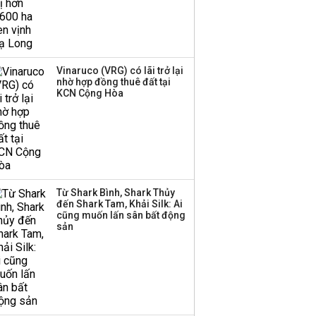
nửa cuối năm
Trung Quốc tung đòn
đáp trả, siết xuất khẩu
Vinaruco (VRG) có lãi trở lại
drone và trừng phạt
nhờ hợp đồng thuê đất tại
doanh nghiệp Mỹ
KCN Cộng Hòa
Keppel ký thỏa thuận
bán toàn bộ vốn tại
Empire City, dự kiến thu
về 270 triệu USD
Từ Shark Bình, Shark Thủy
đến Shark Tam, Khải Silk: Ai
Sacombank phát hành
cũng muốn lấn sân bất động
ba đợt trái phiếu thu về
sản
hơn 3.600 tỷ, lãi suất
trả lên tới 10%/năm