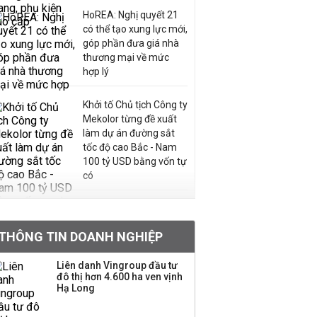
HoREA: Nghị quyết 21
có thể tạo xung lực mới,
góp phần đưa giá nhà
thương mại về mức
hợp lý
Khởi tố Chủ tịch Công ty
Mekolor từng đề xuất
làm dự án đường sắt
tốc độ cao Bắc - Nam
100 tỷ USD bằng vốn tự
có
PNJ triệu tập họp bất
thường, dự kiến điều
THÔNG TIN DOANH NGHIỆP
chỉnh kế hoạch kinh
doanh 2026
Liên danh Vingroup đầu tư
đô thị hơn 4.600 ha ven vịnh
Kinh Bắc dự kiến cho
Hạ Long
thuê tối thiểu 100 ha
đất công nghiệp trong