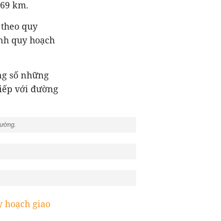
 69 km.
 theo quy
ỉnh quy hoạch
ong số những
tiếp với đường
Tường.
 hoạch giao