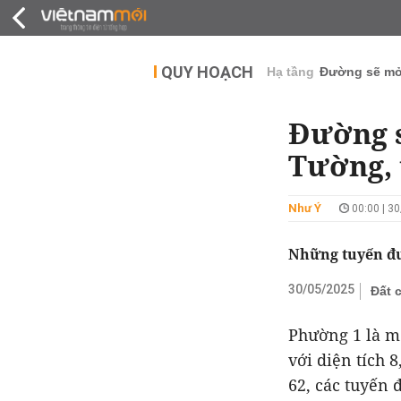
QUY HOẠCH
THỊ TRƯỜNG
DỰ Á
QUY HOẠCH
Hạ tầng
Đường sẽ m
Đường s
Tường, 
Như Ý
00:00 | 3
Những tuyến đư
30/05/2025
Đất 
Phường 1 là m
với diện tích 
62, các tuyến