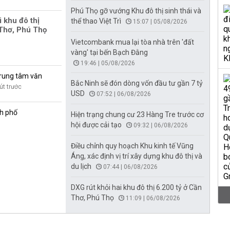
Phú Thọ gỡ vướng Khu đô thị sinh thái và
i khu đô thị
thể thao Việt Trì
15:07 | 05/08/2026
 Thơ, Phú Thọ
Vietcombank mua lại tòa nhà trên 'đất
vàng' tại bến Bạch Đằng
19:46 | 05/08/2026
trung tâm văn
Bắc Ninh sẽ đón dòng vốn đầu tư gần 7 tỷ
út trước
USD
07:52 | 06/08/2026
nh phố
Hiện trạng chung cư 23 Hàng Tre trước cơ
hội được cải tạo
09:32 | 06/08/2026
Điều chỉnh quy hoạch Khu kinh tế Vũng
Áng, xác định vị trí xây dựng khu đô thị và
du lịch
07:44 | 06/08/2026
DXG rút khỏi hai khu đô thị 6.200 tỷ ở Cần
Thơ, Phú Thọ
11:09 | 06/08/2026