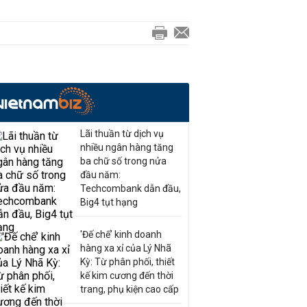
Lãi thuần từ dịch vụ
nhiều ngân hàng tăng
ba chữ số trong nửa
đầu năm:
Techcombank dẫn đầu,
Big4 tụt hạng
'Đế chế’ kinh doanh
hàng xa xỉ của Lý Nhã
Kỳ: Từ phân phối, thiết
kế kim cương đến thời
trang, phụ kiện cao cấp