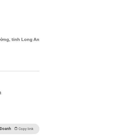
n
 Doanh
Copy link