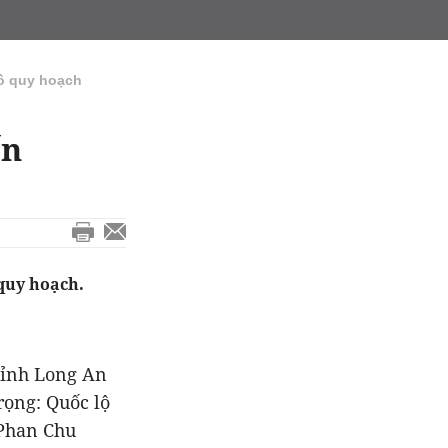
ồ quy hoạch
ến
quy hoạch.
tỉnh Long An
rọng: Quốc lộ
 Phan Chu