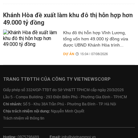
Khánh Hòa đề xuất làm khu đô thị hỗn hợp hơn
49.000 tỷ đồng
Khu đô thị hỗn hợp Vĩnh Lương,
tổng vốn hơn 49.000 tỷ đồng vừa
được UBND Khánh Hòa trình...
DỰ ÁN
15:04 | 07/08/2026
TRANG TTĐTTH CỦA CÔNG TY VIETNEWSCORP
Giấy phép số 3324/GP-TTĐT do Sở VH&TT TPHCM cấp ngày 20/3/2026
Lầu 5 - Compa Building - 293 Điện Biên Phủ - Phường Gia Định - TP.HCM
Chi nhánh:
Số 5 - Khu 38A Trần Phú - Phường Ba Đình - TP. Hà Nội
Chịu trách nhiệm nội dung:
Nguyễn Minh Quyết
Trách nhiệm về thông tin
Hotline:
0975798489
Email:
info@vietnammoi.vn