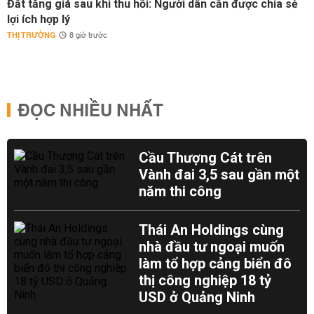
Đất tăng giá sau khi thu hồi: Người dân cần được chia sẻ
lợi ích hợp lý
THỊ TRƯỜNG
8 giờ trước
ĐỌC NHIỀU NHẤT
Cầu Thượng Cát trên
Vành đai 3,5 sau gần một
năm thi công
Thái An Holdings cùng
nhà đầu tư ngoại muốn
làm tổ hợp cảng biển đô
thị công nghiệp 18 tỷ
USD ở Quảng Ninh