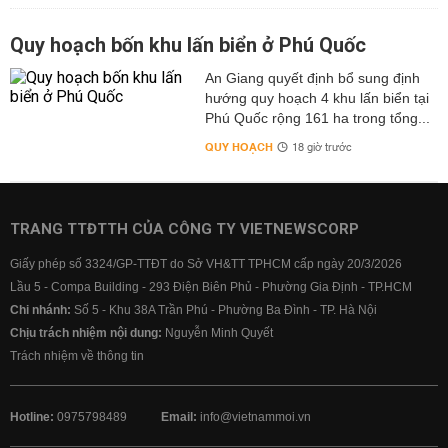
Quy hoạch bốn khu lấn biển ở Phú Quốc
An Giang quyết định bổ sung định
hướng quy hoạch 4 khu lấn biển tại
Phú Quốc rộng 161 ha trong tổng...
QUY HOẠCH
18 giờ trước
TRANG TTĐTTH CỦA CÔNG TY VIETNEWSCORP
Giấy phép số 3324/GP-TTĐT do Sở VH&TT TPHCM cấp ngày 20/3/2026
Lầu 5 - Compa Building - 293 Điện Biên Phủ - Phường Gia Định - TP.HCM
Chi nhánh:
Số 5 - Khu 38A Trần Phú - Phường Ba Đình - TP. Hà Nội
Chịu trách nhiệm nội dung:
Nguyễn Minh Quyết
Trách nhiệm về thông tin
Hotline:
0975798489
Email:
info@vietnammoi.vn