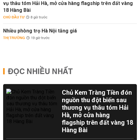
vụ thâu tóm Hải Hà, mở cửa hàng flagship trên đất vàng
18 Hàng Bài
CHỦ ĐẦU TƯ
8 giờ trước
Nhiều phòng trọ Hà Nội tăng giá
THỊ TRƯỜNG
19 giờ trước
ĐỌC NHIỀU NHẤT
Chủ Kem Tràng Tiền đón
nguồn thu đột biến sau
thương vụ thâu tóm Hải
Hà, mở cửa hàng
flagship trên đất vàng 18
Hàng Bài