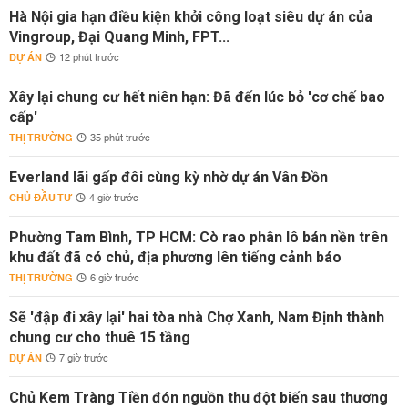
Hà Nội gia hạn điều kiện khởi công loạt siêu dự án của
Vingroup, Đại Quang Minh, FPT...
DỰ ÁN
12 phút trước
Xây lại chung cư hết niên hạn: Đã đến lúc bỏ 'cơ chế bao
cấp'
THỊ TRƯỜNG
35 phút trước
Everland lãi gấp đôi cùng kỳ nhờ dự án Vân Đồn
CHỦ ĐẦU TƯ
4 giờ trước
Phường Tam Bình, TP HCM: Cò rao phân lô bán nền trên
khu đất đã có chủ, địa phương lên tiếng cảnh báo
THỊ TRƯỜNG
6 giờ trước
Sẽ 'đập đi xây lại' hai tòa nhà Chợ Xanh, Nam Định thành
chung cư cho thuê 15 tầng
DỰ ÁN
7 giờ trước
Chủ Kem Tràng Tiền đón nguồn thu đột biến sau thương