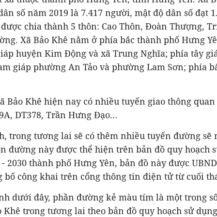
 dân số năm 2019 là 7.417 người, mật độ dân số đạt 1
được chia thành 5 thôn: Cao Thôn, Đoàn Thượng, Tr
ng. Xã Bảo Khê nằm ở phía bắc thành phố Hưng Yên,
giáp huyện Kim Động và xã Trung Nghĩa; phía tây g
am giáp phường An Tảo và phường Lam Sơn; phía b
ã Bảo Khê hiện nay có nhiều tuyến giao thông quan
39A, DT378, Trần Hưng Đạo…
, trong tương lai sẽ có thêm nhiều tuyến đường sẽ
n đường này được thể hiện trên bản đồ quy hoạch s
1 - 2030 thành phố Hưng Yên, bản đồ này được UBND
bố công khai trên cổng thông tin điện tử từ cuối th
ình dưới đây, phần đường kẻ màu tím là một trong
 Khê trong tương lai theo bản đồ quy hoạch sử dụng