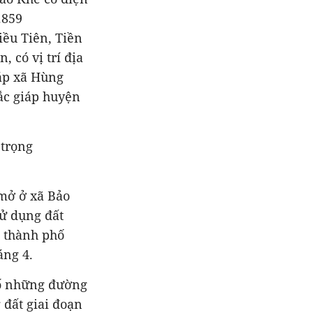
.859
iều Tiên, Tiền
 có vị trí địa
iáp xã Hùng
ắc giáp huyện
 trọng
 mở ở xã Bảo
ử dụng đất
 thành phố
áng 4.
 số những đường
 đất giai đoạn