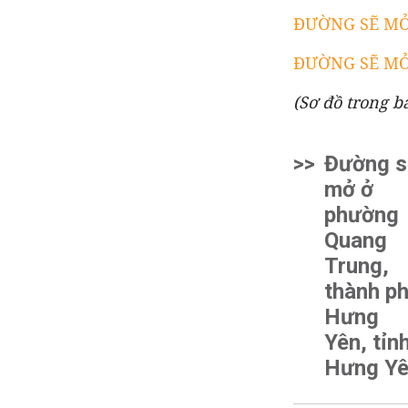
ĐƯỜNG SẼ MỞ Ở
ĐƯỜNG SẼ MỞ 
(Sơ đồ trong ba
>>
Đường s
mở ở
phường
Quang
Trung,
thành p
Hưng
Yên, tỉn
Hưng Y