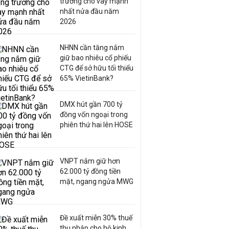
trưởng cho vay mạnh
nhất nửa đầu năm
2026
NHNN cần tăng nắm
giữ bao nhiêu cổ phiếu
CTG để sở hữu tối thiểu
65% VietinBank?
DMX hút gần 700 tỷ
đồng vốn ngoại trong
phiên thứ hai lên HOSE
VNPT nắm giữ hơn
62.000 tỷ đồng tiền
mặt, ngang ngửa MWG
Đề xuất miễn 30% thuế
thu nhập cho hộ kinh