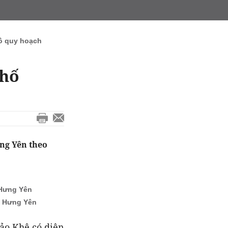
ồ quy hoạch
phố
ng Yên theo
 Hưng Yên
h Hưng Yên
ảo Khê có diện