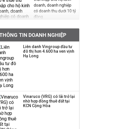
doanh, doanh nghiệp
có doanh thu dưới 10 tỷ
đồng
BIDV sắp phát hành
THÔNG TIN DOANH NGHIỆP
gần 500 triệu cổ phiếu,
tăng vốn lên gần
Liên danh Vingroup đầu tư
77.800 tỷ
đô thị hơn 4.600 ha ven vịnh
Hạ Long
Dàn lãnh đạo GenZ nhà
Vingroup,
Techcombank,
VPBank, PC1: Người
nắm 10.000 tỷ đồng cổ
phiếu, người làm chủ
Vinaruco (VRG) có lãi trở lại
tịch ở tuổi 27
nhờ hợp đồng thuê đất tại
KCN Cộng Hòa
Lãnh đạo Vinamilk:
Tăng quy mô đàn bò
thêm 8.000 con, đã
chốt giá nguyên liệu