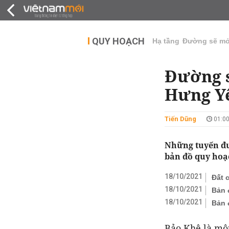
QUY HOẠCH
THỊ TRƯỜNG
DỰ Á
QUY HOẠCH
Hạ tầng
Đường sẽ m
Đường s
Hưng Yê
Tiến Dũng
01:00
Những tuyến đư
bản đồ quy hoạ
18/10/2021
Đất 
18/10/2021
Bản 
18/10/2021
Bản 
Bảo Khê là mộ