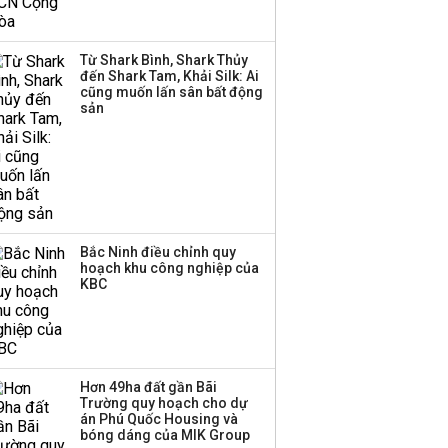
đến tháng 11
Từ Shark Bình, Shark Thủy
Việt Nam muốn phát
đến Shark Tam, Khải Silk: Ai
triển quỹ hưu trí: Từ tiết
cũng muốn lấn sân bất động
kiệm gia đình thành
sản
nguồn cấp vốn dài hạn
và kinh nghiệm từ
Malaysia
Bắc Ninh điều chỉnh quy
hoạch khu công nghiệp của
KBC
Hơn 49ha đất gần Bãi
Trường quy hoạch cho dự
án Phú Quốc Housing và
bóng dáng của MIK Group