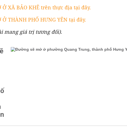
 XÃ BẢO KHÊ trên thực địa tại đây.
Ở THÀNH PHỐ HƯNG YÊN tại đây.
̀i mang giá trị tương đối).
ẽ
hố
h
ên