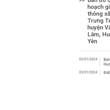
>>
Bản đồ 
hoạch g
thông x
Trưng T
huyện V
Lâm, H
Yên
03/01/2024
Bản
Hư
03/01/2024
Đất