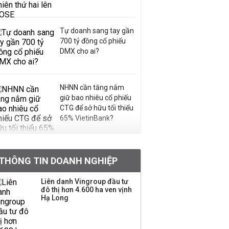
Tự doanh sang tay gần
700 tỷ đồng cổ phiếu
DMX cho ai?
NHNN cần tăng nắm
giữ bao nhiêu cổ phiếu
CTG để sở hữu tối thiểu
65% VietinBank?
VNPT nắm giữ hơn
62.000 tỷ đồng tiền
THÔNG TIN DOANH NGHIỆP
mặt, ngang ngửa MWG
Liên danh Vingroup đầu tư
đô thị hơn 4.600 ha ven vịnh
Hạ Long
Chuyên gia Phạm Xuân
Hoè chỉ ra 6 nguyên
nhân khiến dòng vốn