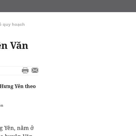
ồ quy hoạch
ện Văn
 Hưng Yên theo
ên
ng Yên, nằm ở