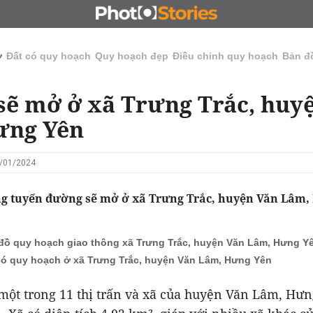
N
CHỦ ĐẦU TƯ
ĐẤU GIÁ - ĐẤU THẦU
KINH DOANH
ở
Đất có quy hoạch
Quy hoạch đẹp
Điều chỉnh quy hoạch
Bản đ
ẽ mở ở xã Trưng Trắc, huy
ưng Yên
3/01/2024
 tuyến đường sẽ mở ở xã Trưng Trắc, huyện Văn Lâm,
đồ quy hoạch giao thông xã Trưng Trắc, huyện Văn Lâm, Hưng Y
có quy hoạch ở xã Trưng Trắc, huyện Văn Lâm, Hưng Yên
 một trong 11 thị trấn và xã của huyện Văn Lâm, Hư