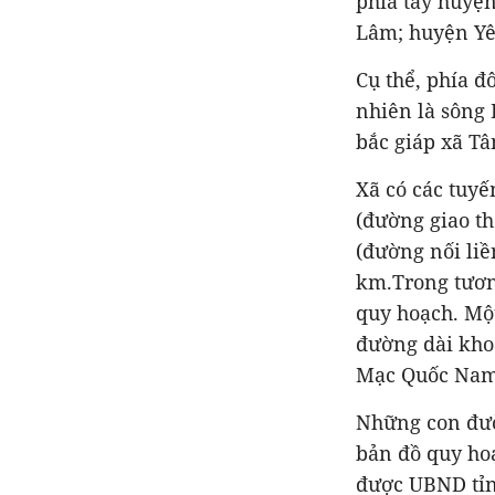
phía tây huyện
Lâm; huyện Yê
Cụ thể, phía đ
nhiên là sông
bắc giáp xã T
Xã có các tuyế
(đường giao th
(đường nối liề
km.Trong tươn
quy hoạch. Mộ
đường dài kho
Mạc Quốc Nam
Những con đườn
bản đồ quy hoạ
được UBND tỉn