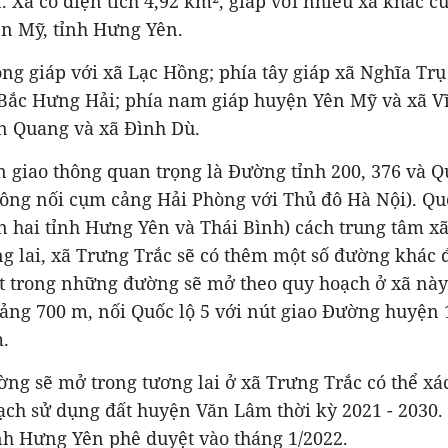
. Xã có diện tích 4,92 km², giáp với nhiều xã khác 
n Mỹ, tỉnh Hưng Yên.
ông giáp với xã Lạc Hồng; phía tây giáp xã Nghĩa Trụ
 Bắc Hưng Hải; phía nam giáp huyện Yên Mỹ và xã V
ân Quang và xã Đình Dù.
n giao thông quan trọng là Đường tỉnh 200, 376 và Q
ông nối cụm cảng Hải Phòng với Thủ đô Hà Nội). Qu
n hai tỉnh Hưng Yên và Thái Bình) cách trung tâm x
g lai, xã Trưng Trắc sẽ có thêm một số đường khác
t trong những đường sẽ mở theo quy hoạch ở xã này
ảng 700 m, nối Quốc lộ 5 với nút giao Đường huyện 
.
g sẽ mở trong tương lai ở xã Trưng Trắc có thể xá
ch sử dụng đất huyện Văn Lâm thời kỳ 2021 - 2030.
h Hưng Yên phê duyệt vào tháng 1/2022.