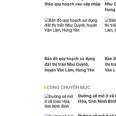
thảo quy hoạch sau sáp nhập
Như Q
Hưng
Bản đồ quy hoạch sử dụng
Bản đ
đất thị trấn Như Quỳnh,
thị t
huyện Văn Lâm, Hưng Yên
Văn L
CÙNG CHUYÊN MỤC
Đường sẽ mở ở xã 
Hòa, tỉnh Ninh Bìn
Đường sẽ mở ở xã 