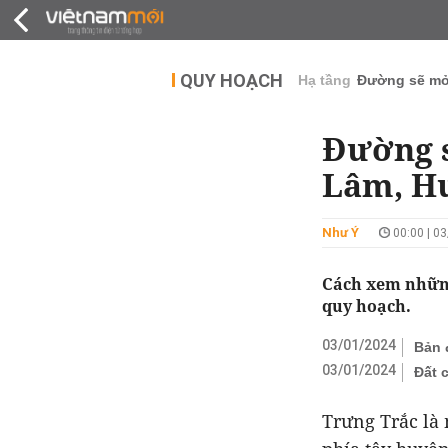
QUY HOẠCH
THỊ TRƯỜNG
DỰ Á
QUY HOẠCH
Hạ tầng
Đường sẽ m
Đường s
Lâm, H
Như Ý
00:00 | 0
Cách xem những
quy hoạch.
03/01/2024
Bản 
03/01/2024
Đất 
Trưng Trắc là