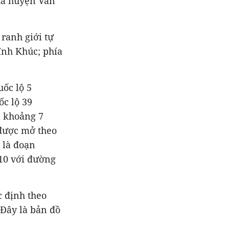
của huyện Văn
 ranh giới tự
ĩnh Khúc; phía
uốc lộ 5
ốc lộ 39
ã khoảng 7
 được mở theo
 là đoạn
10 với đường
c định theo
 Đây là bản đồ