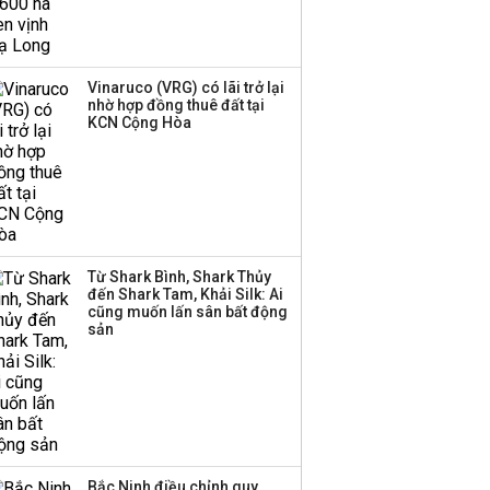
trong nền kinh tế còn
'tắc nghẽn'
Đề xuất miễn 30% thuế
Vinaruco (VRG) có lãi trở lại
thu nhập cho hộ kinh
nhờ hợp đồng thuê đất tại
KCN Cộng Hòa
doanh, doanh nghiệp
có doanh thu dưới 10 tỷ
đồng
BIDV sắp phát hành
gần 500 triệu cổ phiếu,
tăng vốn lên gần
Từ Shark Bình, Shark Thủy
77.800 tỷ
đến Shark Tam, Khải Silk: Ai
cũng muốn lấn sân bất động
sản
Bắc Ninh điều chỉnh quy