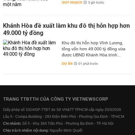
QUY HOẠCH
3 giờ trước
Khánh Hòa đề xuất làm khu đô thị hỗn hợp hơn
49.000 tỷ đồng
Khu đô thị hỗn hợp Vĩnh Lương,
tổng vốn hơn 49.000 tỷ đồng vừa
được UBND Khánh Hòa trình...
DỰ ÁN
01 phút trước
TRANG TTĐTTH CỦA CÔNG TY VIETNEWSCORP
Giấy phép số 3324/GP-TTĐT do Sở VH&TT TPHCM cấp ngày 20/3/2026
Lầu 5 - Compa Building - 293 Điện Biên Phủ - Phường Gia Định - TP.HCM
Chi nhánh:
Số 5 - Khu 38A Trần Phú - Phường Ba Đình - TP. Hà Nội
Chịu trách nhiệm nội dung:
Nguyễn Minh Quyết