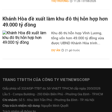
THỊ TRƯỜNG
11:26 | 07/08/2026
Khánh Hòa đề xuất làm khu đô thị hỗn hợp hơn
49.000 tỷ đồng
Khu đô thị hỗn hợp Vĩnh Lương,
tổng vốn hơn 49.000 tỷ đồng vừa
được UBND Khánh Hòa trình...
DỰ ÁN
21 giờ trước
TRANG TTĐTTH CỦA CÔNG TY VIETNEWSCORP
Giấy phép số 3324/GP-TTĐT do Sở VH&TT TPHCM cấp ngày 20/3/2026
Lầu 5 - Compa Building - 293 Điện Biên Phủ - Phường Gia Định - TP.HCM
Chi nhánh:
Số 5 - Khu 38A Trần Phú - Phường Ba Đình - TP. Hà Nội
Chịu trách nhiệm nội dung:
Nguyễn Minh Quyết
Trách nhiệm về thông tin