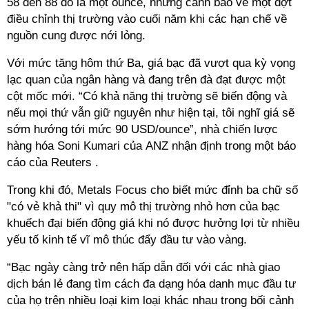
58 đến 88 đô la một ounce, nhưng cảnh báo về một đợt
điều chỉnh thị trường vào cuối năm khi các hạn chế về
nguồn cung được nới lỏng.
Với mức tăng hôm thứ Ba, giá bạc đã vượt qua kỳ vọng
lạc quan của ngân hàng và đang trên đà đạt được một
cột mốc mới. “Có khả năng thị trường sẽ biến động và
nếu mọi thứ vẫn giữ nguyên như hiện tại, tôi nghĩ giá sẽ
sớm hướng tới mức 90 USD/ounce”, nhà chiến lược
hàng hóa Soni Kumari của ANZ nhận định trong một báo
cáo của Reuters .
Trong khi đó, Metals Focus cho biết mức đỉnh ba chữ số
"có vẻ khả thi" vì quy mô thị trường nhỏ hơn của bạc
khuếch đại biến động giá khi nó được hưởng lợi từ nhiều
yếu tố kinh tế vĩ mô thúc đẩy đầu tư vào vàng.
“Bạc ngày càng trở nên hấp dẫn đối với các nhà giao
dịch bán lẻ đang tìm cách đa dạng hóa danh mục đầu tư
của họ trên nhiều loại kim loại khác nhau trong bối cảnh