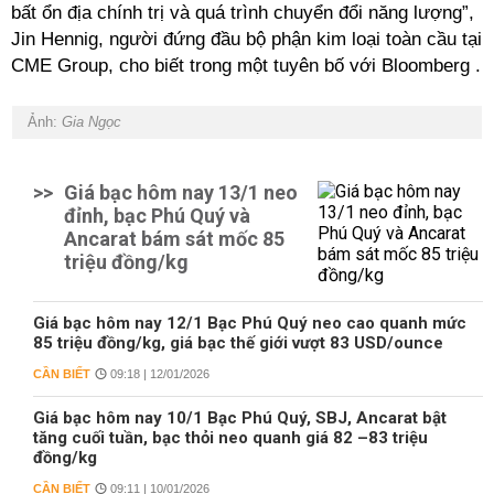
bất ổn địa chính trị và quá trình chuyển đổi năng lượng”,
Jin Hennig, người đứng đầu bộ phận kim loại toàn cầu tại
CME Group, cho biết trong một tuyên bố với Bloomberg .
Ảnh:
Gia Ngọc
>>
Giá bạc hôm nay 13/1 neo
đỉnh, bạc Phú Quý và
Ancarat bám sát mốc 85
triệu đồng/kg
Giá bạc hôm nay 12/1 Bạc Phú Quý neo cao quanh mức
85 triệu đồng/kg, giá bạc thế giới vượt 83 USD/ounce
CẦN BIẾT
09:18 | 12/01/2026
Giá bạc hôm nay 10/1 Bạc Phú Quý, SBJ, Ancarat bật
tăng cuối tuần, bạc thỏi neo quanh giá 82 –83 triệu
đồng/kg
CẦN BIẾT
09:11 | 10/01/2026