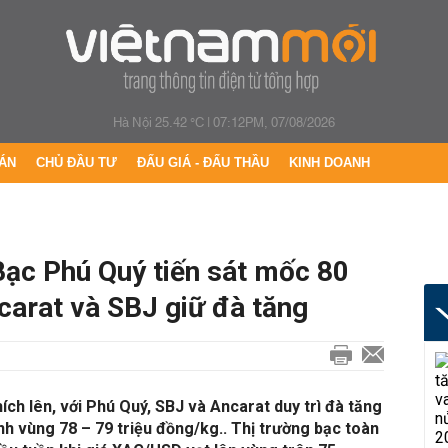
Hà Nội 25.42 °C
|
07:12PM, 07/08/2026
ÁN
CHỦ ĐẦU TƯ
ĐẤU GIÁ - ĐẤU THẦU
KINH DOANH
Bạc Phú Quý tiến sát mốc 80
carat và SBJ giữ đà tăng
hích lên, với Phú Quý, SBJ và Ancarat duy trì đà tăng
nh vùng 78 – 79 triệu đồng/kg.. Thị trường bạc toàn