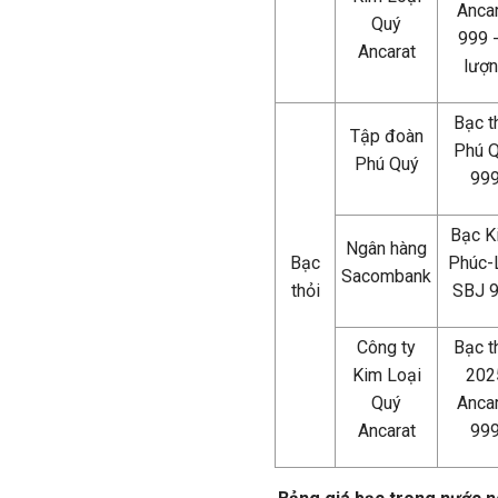
Ancar
Quý
999 -
Ancarat
lượ
Bạc t
Tập đoàn
Phú 
Phú Quý
99
Bạc K
Ngân hàng
Bạc
Phúc-
Sacombank
thỏi
SBJ 
Công ty
Bạc t
Kim Loại
202
Quý
Ancar
Ancarat
99