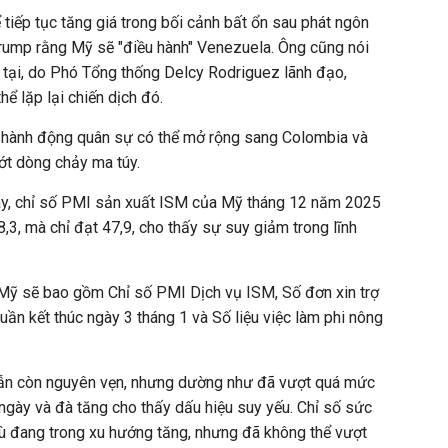
ể tiếp tục tăng giá trong bối cảnh bất ổn sau phát ngôn
ump rằng Mỹ sẽ "điều hành" Venezuela. Ông cũng nói
 tại, do Phó Tổng thống Delcy Rodriguez lãnh đạo,
hể lặp lại chiến dịch đó.
g hành động quân sự có thể mở rộng sang Colombia và
t dòng chảy ma túy.
 này, chỉ số PMI sản xuất ISM của Mỹ tháng 12 năm 2025
3, mà chỉ đạt 47,9, cho thấy sự suy giảm trong lĩnh
ủa Mỹ sẽ bao gồm Chỉ số PMI Dịch vụ ISM, Số đơn xin trợ
uần kết thúc ngày 3 tháng 1 và Số liệu việc làm phi nông
vẫn còn nguyên vẹn, nhưng dường như đã vượt quá mức
 ngày và đà tăng cho thấy dấu hiệu suy yếu. Chỉ số sức
ù đang trong xu hướng tăng, nhưng đã không thể vượt