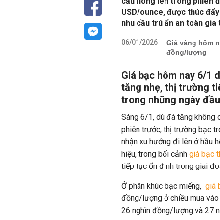
cầu nóng lên trong phiên đ
USD/ounce, được thúc đẩy b
nhu cầu trú ẩn an toàn gia 
06/01/2026
Giá vàng hôm na
đồng/lượng
Giá bạc hôm nay 6/1 d
tăng nhẹ, thị trường ti
trong những ngày đầ
Sáng 6/1, dù đà tăng không
phiên trước, thị trường bạc t
nhận xu hướng đi lên ở hầu h
hiệu, trong bối cảnh
giá bạc t
tiếp tục ổn định trong giai 
Ở phân khúc bạc miếng,
giá 
đồng/lượng ở chiều mua vào v
26 nghìn đồng/lượng và 27 n