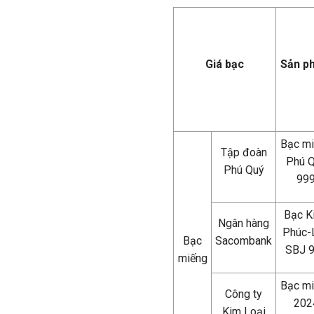
Giá bạc
Sản p
Bạc m
Tập đoàn
Phú 
Phú Quý
99
Bạc K
Ngân hàng
Phúc-
Bạc
Sacombank
SBJ 
miếng
Bạc m
Công ty
202
Kim Loại