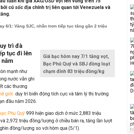
ầu tuần khi giá XAG/USD vọt lên vùng trên 75
ởi cú sốc địa chính trị liên quan tới Venezuela và
tăng.
y 6/1: Vàng SJC, nhẫn trơn tiếp tục tăng gần 2 triệu
uy trì đà
ếp tục đi lên
Giá bạc hôm nay 7/1 tăng vọt,
u năm
Bạc Phú Quý và SBJ đồng loạt
 còn mạnh như
chạm đỉnh 83 triệu đồng/kg
rong nước vẫn ghi
ết các thương
hế giới
duy trì biến động tích cực và tâm lý thị trường
đoạn đầu năm 2026.
bạc Phú Quý
999 hiện giao dịch ở mức 2,883 triệu
à 2,972 triệu đồng/lượng ở chiều bán ra, tăng lần lượt
ghìn đồng/lượng so với hôm qua (5/1).