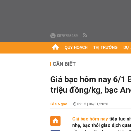
0975798489
QUY HOẠCH
THỊ TRƯỜNG
DỰ 
CẦN BIẾT
Giá bạc hôm nay 6/1 
triệu đồng/kg, bạc An
Gia Ngọc
09:15 | 06/01/2026
Giá bạc hôm nay
tiếp tục n
nhẹ, bạc thỏi giao dịch qua