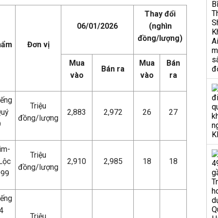
Thay đổi
06/01/2026
(nghìn
đồng/lượng)
hẩm
Đơn vị
Mua
Mua
Bán
Bán ra
vào
vào
ra
iếng
Triệu
Quý
2,883
2,972
26
27
đồng/lượng
9
im-
Triệu
Lộc
2,910
2,985
18
18
đồng/lượng
999
iếng
4
Triệu