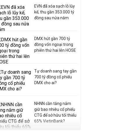
EVN đã xóa sạch lỗ lũy
kế, thu gần 353.000 tỷ
đồng sau nửa năm
DMX hút gần 700 tỷ
đồng vốn ngoại trong
phiên thứ hai lên HOSE
Tự doanh sang tay gần
700 tỷ đồng cổ phiếu
DMX cho ai?
NHNN cần tăng nắm
giữ bao nhiêu cổ phiếu
CTG để sở hữu tối thiểu
65% VietinBank?