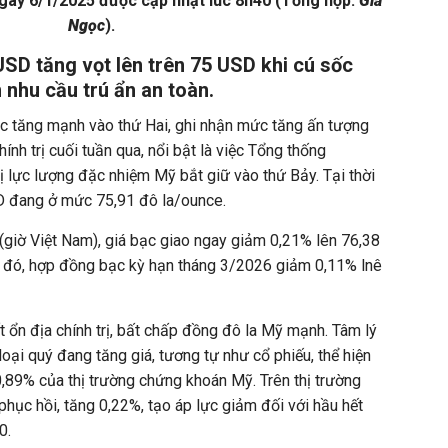
gày 6/1/2025 được cập nhật lúc 8h40 (Tổng hợp:
Gia
Ngọc
).
SD tăng vọt lên trên 75 USD khi cú sốc
 nhu cầu trú ẩn an toàn.
tục tăng mạnh vào thứ Hai, ghi nhận mức tăng ấn tượng
ính trị cuối tuần qua, nổi bật là việc Tổng thống
 lực lượng đặc nhiệm Mỹ bắt giữ vào thứ Bảy. Tại thời
SD đang ở mức 75,91 đô la/ounce.
(giờ Việt Nam), giá bạc giao ngay giảm 0,21% lên 76,38
o đó, hợp đồng bạc kỳ hạn tháng 3/2026 giảm 0,11% lnê
ổn địa chính trị, bất chấp đồng đô la Mỹ mạnh. Tâm lý
 loại quý đang tăng giá, tương tự như cổ phiếu, thể hiện
,89% của thị trường chứng khoán Mỹ. Trên thị trường
phục hồi, tăng 0,22%, tạo áp lực giảm đối với hầu hết
0.