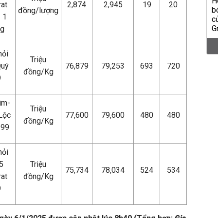
at
2,874
2,945
19
20
đồng/lượng
 1
ng
hỏi
Triệu
Quý
76,879
79,253
693
720
đồng/Kg
9
im-
Triệu
Lộc
77,600
79,600
480
480
đồng/Kg
999
hỏi
5
Triệu
75,734
78,034
524
534
at
đồng/Kg
9