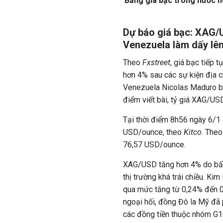
Bảng giá bạc trong nước n
Dự báo giá bạc: XAG/U
Venezuela làm dấy lên
Theo
Fxstreet
, giá bạc tiếp 
hơn 4% sau các sự kiện địa ch
Venezuela Nicolas Maduro bị
điểm viết bài, tỷ giá XAG/U
Tại thời điểm 8h56 ngày 6/1 
USD/ounce, theo
Kitco
. The
76,57 USD/ounce.
XAG/USD tăng hơn 4% do bất 
thị trường khá trái chiều. Kim
qua mức tăng từ 0,24% đến 0
ngoại hối, đồng Đô la Mỹ đã 
các đồng tiền thuộc nhóm G1