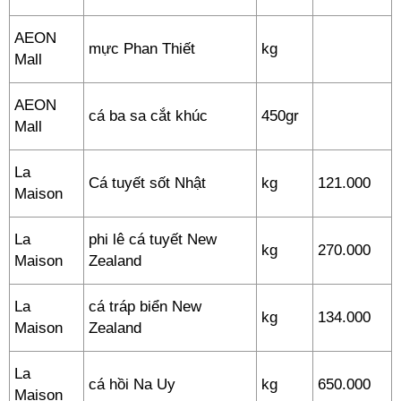
AEON
mực Phan Thiết
kg
Mall
AEON
cá ba sa cắt khúc
450gr
Mall
La
Cá tuyết sốt Nhật
kg
121.000
Maison
La
phi lê cá tuyết New
kg
270.000
Maison
Zealand
La
cá tráp biển New
kg
134.000
Maison
Zealand
La
cá hồi Na Uy
kg
650.000
Maison