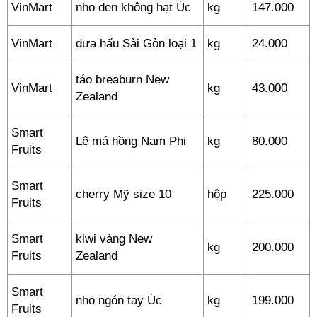
VinMart
nho đen không hạt Úc
kg
147.000
VinMart
dưa hấu Sài Gòn loại 1
kg
24.000
táo breaburn New
VinMart
kg
43.000
Zealand
Smart
Lê má hồng Nam Phi
kg
80.000
Fruits
Smart
cherry Mỹ size 10
hộp
225.000
Fruits
Smart
kiwi vàng New
kg
200.000
Fruits
Zealand
Smart
nho ngón tay Úc
kg
199.000
Fruits