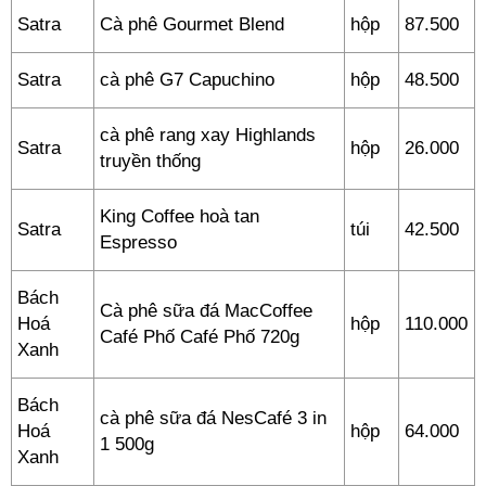
Satra
Cà phê Gourmet Blend
hộp
87.500
Satra
cà phê G7 Capuchino
hộp
48.500
cà phê rang xay Highlands
Satra
hộp
26.000
truyền thống
King Coffee hoà tan
Satra
túi
42.500
Espresso
Bách
Cà phê sữa đá MacCoffee
Hoá
hộp
110.000
Café Phố Café Phố 720g
Xanh
Bách
cà phê sữa đá NesCafé 3 in
Hoá
hộp
64.000
1 500g
Xanh