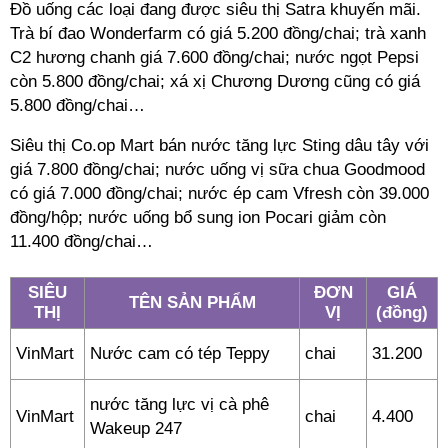
Đồ uống các loại đang được siêu thị Satra khuyến mãi.
Trà bí đao Wonderfarm có giá 5.200 đồng/chai; trà xanh
C2 hương chanh giá 7.600 đồng/chai; nước ngọt Pepsi
còn 5.800 đồng/chai; xá xị Chương Dương cũng có giá
5.800 đồng/chai…
Siêu thị Co.op Mart bán nước tăng lực Sting dâu tây với
giá 7.800 đồng/chai; nước uống vị sữa chua Goodmood
có giá 7.000 đồng/chai; nước ép cam Vfresh còn 39.000
đồng/hộp; nước uống bổ sung ion Pocari giảm còn
11.400 đồng/chai…
SIÊU
ĐƠN
GIÁ
TÊN SẢN PHẨM
THỊ
VỊ
(đồng)
VinMart
Nước cam có tép Teppy
chai
31.200
nước tăng lực vị cà phê
VinMart
chai
4.400
Wakeup 247