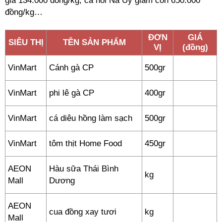
giá 134.000 đồng/kg; cá hồi Na Uy giảm còn 650.000
đồng/kg…
ĐƠN
GIÁ
SIÊU THỊ
TÊN SẢN PHẨM
VỊ
(đồng)
VinMart
Cánh gà CP
500gr
VinMart
phi lê gà CP
400gr
VinMart
cá diêu hồng làm sạch
500gr
VinMart
tôm thịt Home Food
450gr
AEON
Hàu sữa Thái Bình
kg
Mall
Dương
AEON
cua đồng xay tươi
kg
Mall