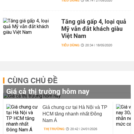
TIÊU DÙNG
06:14 | 21/05/2020
Tăng giá gấp 4, loại quả
Mỹ vẫn đắt khách giàu
Việt Nam
TIÊU DÙNG
20:34 | 18/05/2020
CÙNG CHỦ ĐỀ
Giá cả thị trường hôm nay
Giá chung cư tại Hà Nội và TP
HCM tăng nhanh nhất Đông
Nam Á
THỊ TRƯỜNG
20:42 | 24/01/2026