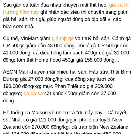
Sau gần cả tuần đua nhau khuyến mãi thịt heo,
giá cả thị
trường hôm nay
ghi nhận các siêu thị chuyển sang giảm
giá hải sản, thịt gà, giúp người dùng có dịp đổi vị các
bữa cơm nhà.
Cụ thể, VinMart giảm
giá thịt gà
và thuỷ hải sản. Cánh gà
CP 500gr giảm còn 43.000 đồng; phi lê gà CP 500gr còn
41.000 đồng; cá diêu hồng làm sạch 400gr có giá 31.000
đồng; tôm thịt Home Food 450gr giá 158.000 đồng…
AEON Mall khuyến mãi nhiều hải sản. Hàu sữa Thái Bình
Dương giá 27.000 đồng/kg; cua đồng xay tươi còn
190.000 đồng/kg; mực Phan Thiết có giá 209.000
đồng/kg;
cá ba sa
cắt khúc 450gr giảm còn 37.000
đồng…
Hệ thống La Maison về nhiều cá "đi máy bay". Cá tuyết
sốt Nhật có giá 121.000 đồng/gói; phi lê cá tuyết New
Zealand còn 270.000 đồng/kg; cá tráp biển New Zealand