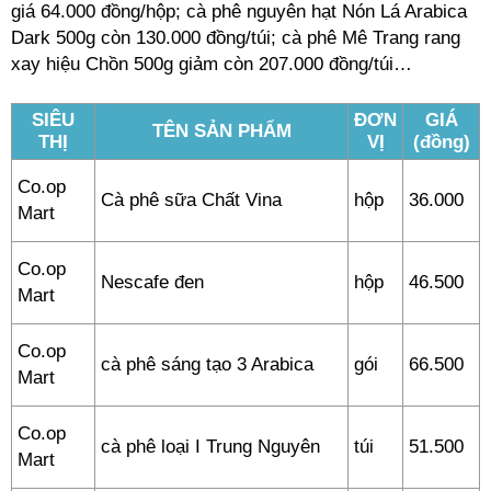
giá 64.000 đồng/hộp; cà phê nguyên hạt Nón Lá Arabica
Dark 500g còn 130.000 đồng/túi; cà phê Mê Trang rang
xay hiệu Chồn 500g giảm còn 207.000 đồng/túi…
SIÊU
ĐƠN
GIÁ
TÊN SẢN PHẨM
THỊ
VỊ
(đồng)
Co.op
Cà phê sữa Chất Vina
hộp
36.000
Mart
Co.op
Nescafe đen
hộp
46.500
Mart
Co.op
cà phê sáng tạo 3 Arabica
gói
66.500
Mart
Co.op
cà phê loại I Trung Nguyên
túi
51.500
Mart