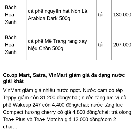
Bách
cà phê nguyên hạt Nón Lá
Hoá
túi
130.000
Arabica Dark 500g
Xanh
Bách
cà phê Mê Trang rang xay
Hoá
túi
207.000
hiệu Chồn 500g
Xanh
Co.op Mart, Satra, VinMart giảm giá đa dạng nước
giải khát
VinMart giảm giá nhiều nước ngọt. Nước cam có tép
Teppy giảm còn 31.200 đồng/chai; nước tăng lực vị cà
phê Wakeup 247 còn 4.400 đồng/chai; nước tăng lực
Compact hương cherry có giá 4.800 đồng/chai; trà olong
Tea+ Plus và Tea+ Matcha giá 12.000 đồng/com 2
chai…