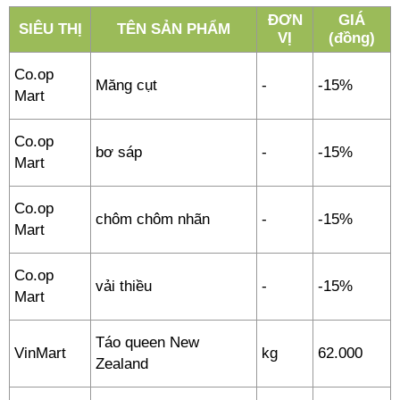
ĐƠN
GIÁ
SIÊU THỊ
TÊN SẢN PHẨM
VỊ
(đồng)
Co.op
Măng cụt
-
-15%
Mart
Co.op
bơ sáp
-
-15%
Mart
Co.op
chôm chôm nhãn
-
-15%
Mart
Co.op
vải thiều
-
-15%
Mart
Táo queen New
VinMart
kg
62.000
Zealand