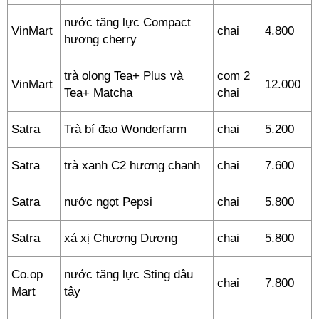
nước tăng lực Compact
VinMart
chai
4.800
hương cherry
trà olong Tea+ Plus và
com 2
VinMart
12.000
Tea+ Matcha
chai
Satra
Trà bí đao Wonderfarm
chai
5.200
Satra
trà xanh C2 hương chanh
chai
7.600
Satra
nước ngọt Pepsi
chai
5.800
Satra
xá xị Chương Dương
chai
5.800
Co.op
nước tăng lực Sting dâu
chai
7.800
Mart
tây