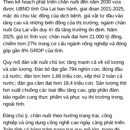
Theo kế hoạch phát triển chăn nuôi đến năm 2030 vừa
được UBND tỉnh Gia Lai ban hành, giai đoạn 2021-2025,
mặc dù chịu tác động của dịch bệnh, giá vật tư đầu vào
tăng cao và những biến động của thị trường, ngành chăn
nuôi Gia Lai vẫn duy trì đà tăng trưởng ổn định. Năm
2025, giá trị lĩnh vực chăn nuôi đạt hơn 21.000 tỷ đồng,
chiếm hơn 27% trong cơ cấu ngành nông nghiệp và đóng
góp gần 8% GRDP của tỉnh.
Quy mô đàn vật nuôi chủ lực tăng mạnh cả về số lượng
và sản lượng. Đàn bò đạt gần 794 nghìn con, đứng đầu
cả nước; đàn lợn hơn 1,68 triệu con, xếp thứ 2 toàn cả
nước; đàn gia cầm đạt hơn 18,4 triệu con. Sản lượng thịt
hơi xuất chuồng các loại đều tăng cao, góp phần đảm
bảo nguồn cung thực phẩm và phục vụ thị trường trong,
ngoài tỉnh.
Đáng chú ý, chăn nuôi theo hướng trang trại, công
nghiệp và ứng dụng công nghệ cao ngày càng phát triển.
Toàn tỉnh có hàng trăm trang trại quy mô lớn, trong đó