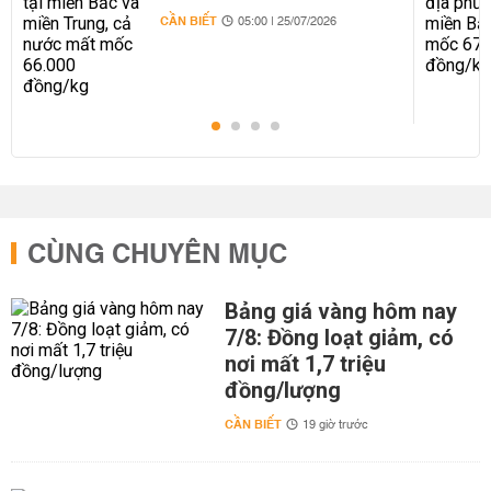
66.000 đồng/kg
CẦN BIẾT
05:00 | 25/07/2026
CÙNG CHUYÊN MỤC
Bảng giá vàng hôm nay
7/8: Đồng loạt giảm, có
nơi mất 1,7 triệu
đồng/lượng
CẦN BIẾT
19 giờ trước