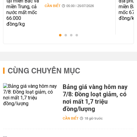
66.000 đồng/kg
CẦN BIẾT
05:00 | 25/07/2026
CÙNG CHUYÊN MỤC
Bảng giá vàng hôm nay
7/8: Đồng loạt giảm, có
nơi mất 1,7 triệu
đồng/lượng
CẦN BIẾT
18 giờ trước