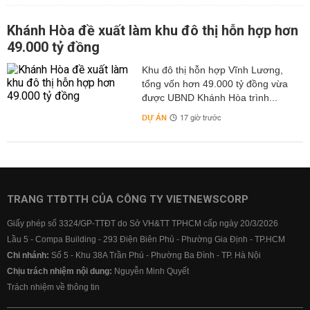
Khánh Hòa đề xuất làm khu đô thị hỗn hợp hơn
49.000 tỷ đồng
Khu đô thị hỗn hợp Vĩnh Lương,
tổng vốn hơn 49.000 tỷ đồng vừa
được UBND Khánh Hòa trình...
DỰ ÁN
17 giờ trước
TRANG TTĐTTH CỦA CÔNG TY VIETNEWSCORP
Giấy phép số 3324/GP-TTĐT do Sở VH&TT TPHCM cấp ngày 20/3/2026
Lầu 5 - Compa Building - 293 Điện Biên Phủ - Phường Gia Định - TP.HCM
Chi nhánh:
Số 5 - Khu 38A Trần Phú - Phường Ba Đình - TP. Hà Nội
Chịu trách nhiệm nội dung:
Nguyễn Minh Quyết
Trách nhiệm về thông tin