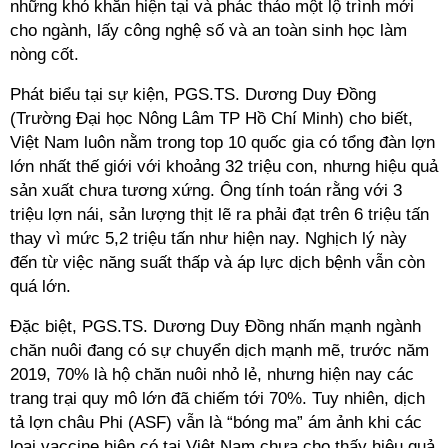
những khó khăn hiện tại và phác thảo một lộ trình mới
cho ngành, lấy công nghệ số và an toàn sinh học làm
nòng cốt.
Phát biểu tại sự kiện, PGS.TS. Dương Duy Đồng
(Trường Đại học Nông Lâm TP Hồ Chí Minh) cho biết,
Việt Nam luôn nằm trong top 10 quốc gia có tổng đàn lợn
lớn nhất thế giới với khoảng 32 triệu con, nhưng hiệu quả
sản xuất chưa tương xứng. Ông tính toán rằng với 3
triệu lợn nái, sản lượng thịt lẽ ra phải đạt trên 6 triệu tấn
thay vì mức 5,2 triệu tấn như hiện nay. Nghịch lý này
đến từ việc năng suất thấp và áp lực dịch bệnh vẫn còn
quá lớn.
Đặc biệt, PGS.TS. Dương Duy Đồng nhấn mạnh ngành
chăn nuôi đang có sự chuyển dịch mạnh mẽ, trước năm
2019, 70% là hộ chăn nuôi nhỏ lẻ, nhưng hiện nay các
trang trại quy mô lớn đã chiếm tới 70%. Tuy nhiên, dịch
tả lợn châu Phi (ASF) vẫn là “bóng ma” ám ảnh khi các
loại vaccine hiện có tại Việt Nam chưa cho thấy hiệu quả