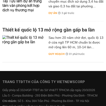
chuyển mục đích sử dụng 3,4 ha đất
và giao 0,3 ha đất tại phường...
DỰ ÁN
3 giờ trước
Thiết kế quốc lộ 13 mở rộng gần gấp ba lần
Sau hơn 20 năm chờ đợi, quốc lộ 13
ở cửa ngõ TP HCM chuẩn bị được
mở rộng lên 60 m, 10-14 làn...
QUY HOẠCH
01 phút trước
TRANG TTĐTTH CỦA CÔNG TY VIETNEWSCORP
Giấy phép số 3324/GP-TTĐT do Sở VH&TT TPHCM cấp ngày 20/3/2026
Lầu 5 - Compa Building - 293 Điện Biên Phủ - Phường Gia Định - TP.HCM
Chi nhánh:
Số 5 - Khu 38A Trần Phú - Phường Ba Đình - TP. Hà Nội