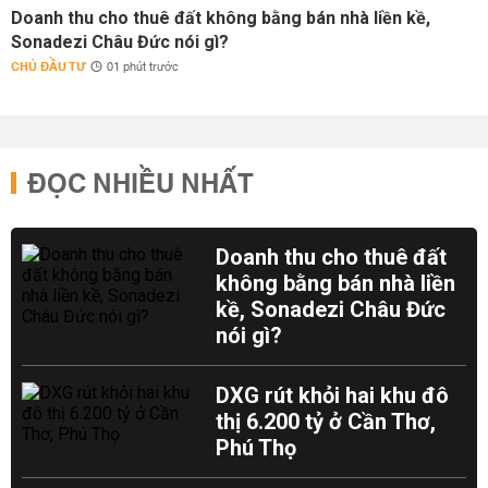
Doanh thu cho thuê đất không bằng bán nhà liền kề,
Sonadezi Châu Đức nói gì?
CHỦ ĐẦU TƯ
01 phút trước
ĐỌC NHIỀU NHẤT
Doanh thu cho thuê đất
không bằng bán nhà liền
kề, Sonadezi Châu Đức
nói gì?
DXG rút khỏi hai khu đô
thị 6.200 tỷ ở Cần Thơ,
Phú Thọ