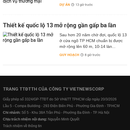
DỰ ÁN
13 giờ trước
Thiết kế quốc lộ 13 mở rộng gần gấp ba lần
Sau hơn 20 năm chờ đợi, quốc lộ 13
ở cửa ngõ TP HCM chuẩn bị được
mở rộng lên 60 m, 10-14 làn...
QUY HOẠCH
8 giờ trước
TRANG TTĐTTH CỦA CÔNG TY VIETNEWSCORP
Giấy phép số 3324/GP-TTĐT do Sở VH&TT TPHCM cấp ngày 20/3/2026
Lầu 5 - Compa Building - 293 Điện Biên Phủ - Phường Gia Định - TP.HCM
Chi nhánh:
Số 5 - Khu 38A Trần Phú - Phường Ba Đình - TP. Hà Nội
Chịu trách nhiệm nội dung:
Nguyễn Minh Quyết
Trách nhiệm về thông tin