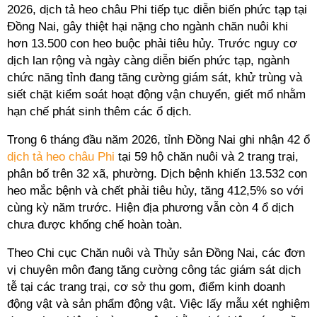
2026, dịch tả heo châu Phi tiếp tục diễn biến phức tạp tại
Đồng Nai, gây thiệt hại nặng cho ngành chăn nuôi khi
hơn 13.500 con heo buộc phải tiêu hủy. Trước nguy cơ
dịch lan rộng và ngày càng diễn biến phức tạp, ngành
chức năng tỉnh đang tăng cường giám sát, khử trùng và
siết chặt kiểm soát hoạt động vận chuyển, giết mổ nhằm
hạn chế phát sinh thêm các ổ dịch.
Trong 6 tháng đầu năm 2026, tỉnh Đồng Nai ghi nhận 42 ổ
dịch tả heo châu Phi
tại 59 hộ chăn nuôi và 2 trang trại,
phân bố trên 32 xã, phường. Dịch bệnh khiến 13.532 con
heo mắc bệnh và chết phải tiêu hủy, tăng 412,5% so với
cùng kỳ năm trước. Hiện địa phương vẫn còn 4 ổ dịch
chưa được khống chế hoàn toàn.
Theo Chi cục Chăn nuôi và Thủy sản Đồng Nai, các đơn
vị chuyên môn đang tăng cường công tác giám sát dịch
tễ tại các trang trại, cơ sở thu gom, điểm kinh doanh
động vật và sản phẩm động vật. Việc lấy mẫu xét nghiệm