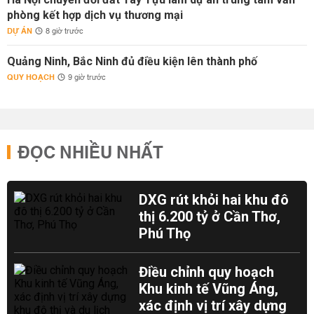
phòng kết hợp dịch vụ thương mại
DỰ ÁN
8 giờ trước
Quảng Ninh, Bắc Ninh đủ điều kiện lên thành phố
QUY HOẠCH
9 giờ trước
ĐỌC NHIỀU NHẤT
DXG rút khỏi hai khu đô
thị 6.200 tỷ ở Cần Thơ,
Phú Thọ
Điều chỉnh quy hoạch
Khu kinh tế Vũng Áng,
xác định vị trí xây dựng