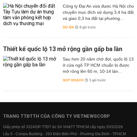
Công ty Đại An vừa được Hà Nội cho
chuyển mục đích sử dụng 3,4 ha đất
và giao 0,3 ha đất tại phường...
DỰ ÁN
8 giờ trước
Thiết kế quốc lộ 13 mở rộng gần gấp ba lần
Sau hơn 20 năm chờ đợi, quốc lộ 13
ở cửa ngõ TP HCM chuẩn bị được
mở rộng lên 60 m, 10-14 làn...
QUY HOẠCH
3 giờ trước
TRANG TTĐTTH CỦA CÔNG TY VIETNEWSCORP
Giấy phép số 3324/GP-TTĐT do Sở VH&TT TPHCM cấp ngày 20/3/2026
Lầu 5 - Compa Building - 293 Điện Biên Phủ - Phường Gia Định - TP.HCM