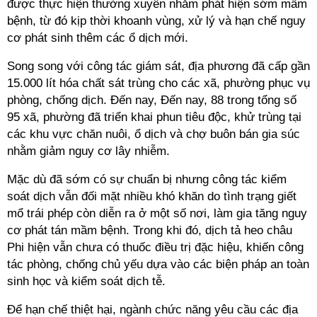
được thực hiện thường xuyên nhằm phát hiện sớm mầm
bệnh, từ đó kịp thời khoanh vùng, xử lý và hạn chế nguy
cơ phát sinh thêm các ổ dịch mới.
Song song với công tác giám sát, địa phương đã cấp gần
15.000 lít hóa chất sát trùng cho các xã, phường phục vụ
phòng, chống dịch. Đến nay, Đến nay, 88 trong tổng số
95 xã, phường đã triển khai phun tiêu độc, khử trùng tại
các khu vực chăn nuôi, ổ dịch và chợ buôn bán gia súc
nhằm giảm nguy cơ lây nhiễm.
Mặc dù đã sớm có sự chuẩn bị nhưng công tác kiểm
soát dịch vẫn đối mặt nhiều khó khăn do tình trạng giết
mổ trái phép còn diễn ra ở một số nơi, làm gia tăng nguy
cơ phát tán mầm bệnh. Trong khi đó, dịch tả heo châu
Phi hiện vẫn chưa có thuốc điều trị đặc hiệu, khiến công
tác phòng, chống chủ yếu dựa vào các biện pháp an toàn
sinh học và kiểm soát dịch tễ.
Để hạn chế thiệt hại, ngành chức năng yêu cầu các địa