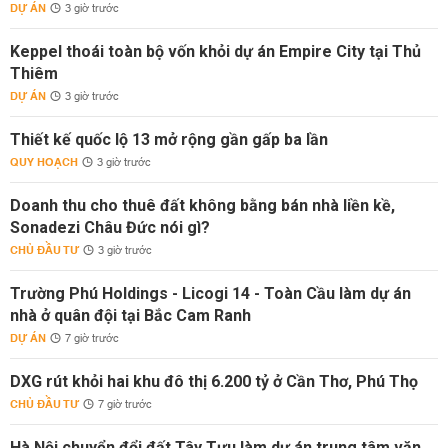
DỰ ÁN
3 giờ trước
Keppel thoái toàn bộ vốn khỏi dự án Empire City tại Thủ
Thiêm
DỰ ÁN
3 giờ trước
Thiết kế quốc lộ 13 mở rộng gần gấp ba lần
QUY HOẠCH
3 giờ trước
Doanh thu cho thuê đất không bằng bán nhà liền kề,
Sonadezi Châu Đức nói gì?
CHỦ ĐẦU TƯ
3 giờ trước
Trường Phú Holdings - Licogi 14 - Toàn Cầu làm dự án
nhà ở quân đội tại Bắc Cam Ranh
DỰ ÁN
7 giờ trước
DXG rút khỏi hai khu đô thị 6.200 tỷ ở Cần Thơ, Phú Thọ
CHỦ ĐẦU TƯ
7 giờ trước
Hà Nội chuyển đổi đất Tây Tựu làm dự án trung tâm văn