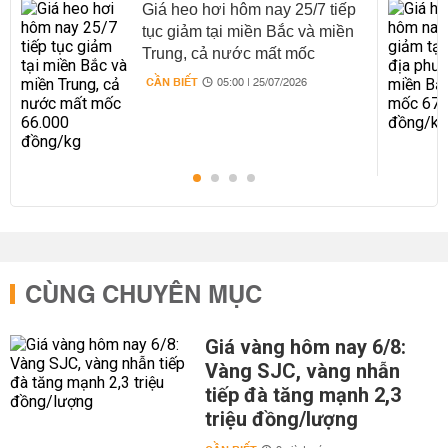
Giá heo hơi hôm nay 25/7 tiếp
tục giảm tại miền Bắc và miền
Trung, cả nước mất mốc
66.000 đồng/kg
CẦN BIẾT
05:00 | 25/07/2026
CÙNG CHUYÊN MỤC
Giá vàng hôm nay 6/8:
Vàng SJC, vàng nhẫn
tiếp đà tăng mạnh 2,3
triệu đồng/lượng