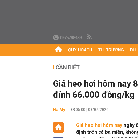
0975798489
QUY HOẠCH
THỊ TRƯỜNG
DỰ 
CẦN BIẾT
Giá heo hơi hôm nay 8
đỉnh 66.000 đồng/kg
Hà My
05:00 | 08/07/2026
Giá heo hơi hôm nay
ngày 8/
định trên cả ba miền, không