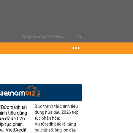
Bức tranh tài chính tiêu
dùng nửa đầu 2026 tiếp
tục phân hóa:
VietCredit báo lãi tăng
ba chữ số, ông lớn đầu