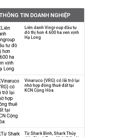
khoản
THÔNG TIN DOANH NGHIỆP
Quy hoạch 4 khu lấn
biển ở Phú Quốc
Liên danh Vingroup đầu tư
đô thị hơn 4.600 ha ven vịnh
Hạ Long
Một thương hiệu thời
trang Việt đóng cửa
sau 5 năm hoạt động,
thanh lý toàn bộ cửa
hàng
Vinaruco (VRG) có lãi trở lại
nhờ hợp đồng thuê đất tại
Dự án Sheraton Phú
KCN Cộng Hòa
Quốc bị buộc chấm dứt
hoạt động
Công ty 100 tỷ của
Huấn Hoa Hồng bỗng
Từ Shark Bình, Shark Thủy
dưng ‘biến mất’, một