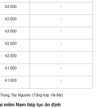
63.000
-
62.000
-
63.000
-
62.000
-
62.000
-
61.000
-
61.000
-
 Trung, Tây Nguyên. (Tổng hợp: Hà My)
ại miền Nam tiếp tục ổn định