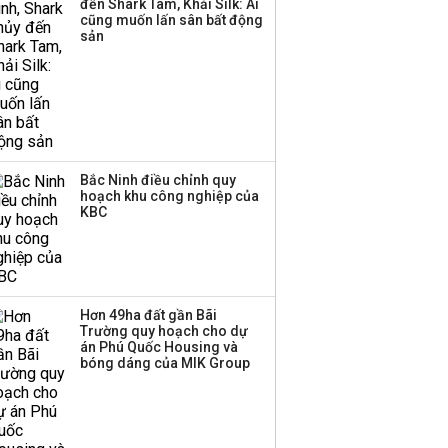
đến Shark Tam, Khải Silk: Ai
công ty khác đã giải thể
cũng muốn lấn sân bất động
sản
Bắc Ninh điều chỉnh quy
hoạch khu công nghiệp của
KBC
Hơn 49ha đất gần Bãi
Trường quy hoạch cho dự
án Phú Quốc Housing và
bóng dáng của MIK Group