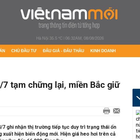
Hà Nội 35.5 °C
|
06:32AM, 08/08/2026
ÁN
CHỦ ĐẦU TƯ
ĐẤU GIÁ - ĐẤU THẦU
KINH DOANH
/7 tạm chững lại, miền Bắc giữ
7 ghi nhận thị trường tiếp tục duy trì trạng thái ổn
 xuất hiện biến động mới. Hiện giá heo hơi trên cả