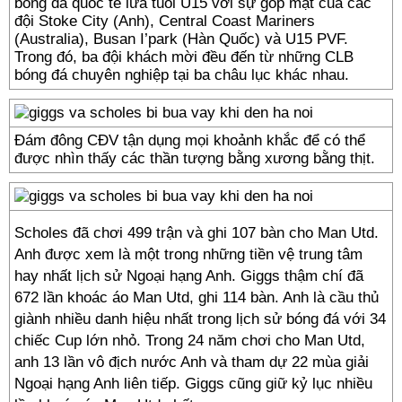
bóng đá quốc tế lứa tuổi U15 với sự góp mặt của các
đội Stoke City (Anh), Central Coast Mariners
(Australia), Busan I’park (Hàn Quốc) và U15 PVF.
Trong đó, ba đội khách mời đều đến từ những CLB
bóng đá chuyên nghiệp tại ba châu lục khác nhau.
Đám đông CĐV tận dụng mọi khoảnh khắc để có thể
được nhìn thấy các thần tượng bằng xương bằng thịt.
Scholes đã chơi 499 trận và ghi 107 bàn cho Man Utd.
Anh được xem là một trong những tiền vệ trung tâm
hay nhất lịch sử Ngoại hạng Anh. Giggs thậm chí đã
672 lần khoác áo Man Utd, ghi 114 bàn. Anh là cầu thủ
giành nhiều danh hiệu nhất trong lịch sử bóng đá với 34
chiếc Cup lớn nhỏ. Trong 24 năm chơi cho Man Utd,
anh 13 lần vô địch nước Anh và tham dự 22 mùa giải
Ngoại hạng Anh liên tiếp. Giggs cũng giữ kỷ lục nhiều