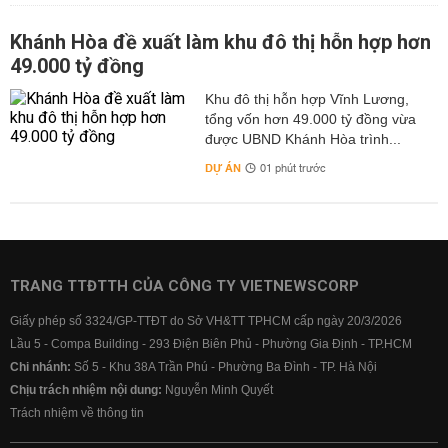
Khánh Hòa đề xuất làm khu đô thị hỗn hợp hơn
49.000 tỷ đồng
Khu đô thị hỗn hợp Vĩnh Lương,
tổng vốn hơn 49.000 tỷ đồng vừa
được UBND Khánh Hòa trình...
DỰ ÁN
01 phút trước
TRANG TTĐTTH CỦA CÔNG TY VIETNEWSCORP
Giấy phép số 3324/GP-TTĐT do Sở VH&TT TPHCM cấp ngày 20/3/2026
Lầu 5 - Compa Building - 293 Điện Biên Phủ - Phường Gia Định - TP.HCM
Chi nhánh:
Số 5 - Khu 38A Trần Phú - Phường Ba Đình - TP. Hà Nội
Chịu trách nhiệm nội dung:
Nguyễn Minh Quyết
Trách nhiệm về thông tin