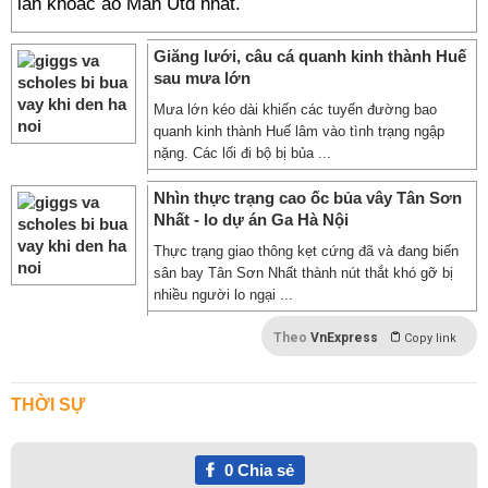
lần khoác áo Man Utd nhất.
Giăng lưới, câu cá quanh kinh thành Huế
sau mưa lớn
Mưa lớn kéo dài khiến các tuyến đường bao
quanh kinh thành Huế lâm vào tình trạng ngập
nặng. Các lối đi bộ bị bủa ...
Nhìn thực trạng cao ốc bủa vây Tân Sơn
Nhất - lo dự án Ga Hà Nội
Thực trạng giao thông kẹt cứng đã và đang biến
sân bay Tân Sơn Nhất thành nút thắt khó gỡ bị
nhiều người lo ngại ...
Theo
VnExpress
Copy link
THỜI SỰ
0
Chia sẻ