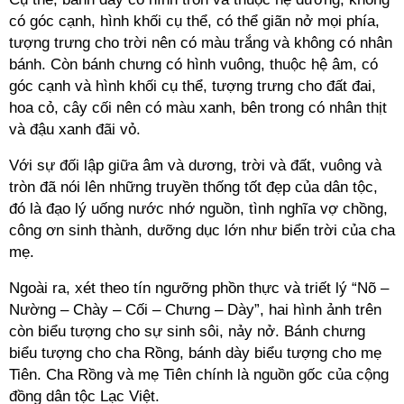
có góc cạnh, hình khối cụ thể, có thể giãn nở mọi phía,
tượng trưng cho trời nên có màu trắng và không có nhân
bánh. Còn bánh chưng có hình vuông, thuộc hệ âm, có
góc cạnh và hình khối cụ thể, tượng trưng cho đất đai,
hoa cỏ, cây cối nên có màu xanh, bên trong có nhân thịt
và đậu xanh đãi vỏ.
Với sự đối lập giữa âm và dương, trời và đất, vuông và
tròn đã nói lên những truyền thống tốt đẹp của dân tộc,
đó là đạo lý uống nước nhớ nguồn, tình nghĩa vợ chồng,
công ơn sinh thành, dưỡng dục lớn như biển trời của cha
mẹ.
Ngoài ra, xét theo tín ngưỡng phồn thực và triết lý “Nõ –
Nường – Chày – Cối – Chưng – Dày”, hai hình ảnh trên
còn biểu tượng cho sự sinh sôi, nảy nở. Bánh chưng
biểu tượng cho cha Rồng, bánh dày biểu tượng cho mẹ
Tiên. Cha Rồng và mẹ Tiên chính là nguồn gốc của cộng
đồng dân tộc Lạc Việt.