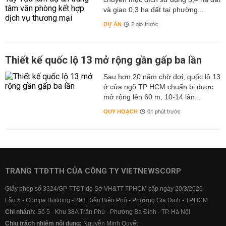
và giao 0,3 ha đất tại phường...
DỰ ÁN
2 giờ trước
Thiết kế quốc lộ 13 mở rộng gần gấp ba lần
Sau hơn 20 năm chờ đợi, quốc lộ 13
ở cửa ngõ TP HCM chuẩn bị được
mở rộng lên 60 m, 10-14 làn...
QUY HOẠCH
01 phút trước
TRANG TTĐTTH CỦA CÔNG TY VIETNEWSCORP
Giấy phép số 3324/GP-TTĐT do Sở VH&TT TPHCM cấp ngày 20/3/2026
Lầu 5 - Compa Building - 293 Điện Biên Phủ - Phường Gia Định - TP.HCM
Chi nhánh:
Số 5 - Khu 38A Trần Phú - Phường Ba Đình - TP. Hà Nội
Chịu trách nhiệm nội dung:
Nguyễn Minh Quyết