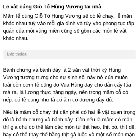
Lễ vật cúng Giỗ Tổ Hùng Vương tại nhà
Mâm lễ cúng Giỗ Tổ Hùng Vương sẽ có lễ chay, lễ mặn
khác nhau tuỳ vào mỗi gia đình và tùy vào phong tục tập
quán của mỗi vùng miền cũng sẽ gồm các món lễ vật
khác nhau.
ảnh: thoidai
Bánh chưng và bánh dày là 2 sản vật thời kỳ Hùng
Vương tượng trưng cho sự sinh sôi nảy nở của muôn
loài còn cơm tẻ cũng do Vua Hùng dạy cho dân cấy lúa
mà ra, là lương thực hàng ngày, nên trong mâm cỗ có
nếp, có tẻ cũng như là có âm có dương đầy đủ.
Nếu là mâm cỗ chay thì cần phải có hai lễ vật quan trọng
đó là bánh chưng và bánh dày. Còn nếu là mâm cỗ mặn
thì gia chủ có thể làm các món từ thịt heo, thịt bò, thịt dê,
hay có thể thay thế bằng thịt gà luộc và một số món mặn