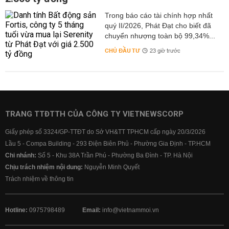
Trong báo cáo tài chính hợp nhất
quý II/2026, Phát Đạt cho biết đã
chuyển nhượng toàn bộ 99,34%...
CHỦ ĐẦU TƯ
23 giờ trước
TRANG TTĐTTH CỦA CÔNG TY VIETNEWSCORP
Giấy phép số 3324/GP-TTĐT do Sở VH&TT TPHCM cấp ngày 20/3/2026
Lầu 5 - Compa Building - 293 Điện Biên Phủ - Phường Gia Định - TP.HCM
Chi nhánh:
Số 5 - Khu 38A Trần Phú - Phường Ba Đình - TP. Hà Nội
Chịu trách nhiệm nội dung:
Nguyễn Minh Quyết
Trách nhiệm về thông tin
Hotline:
0975798489
Email:
info@vietnammoi.vn