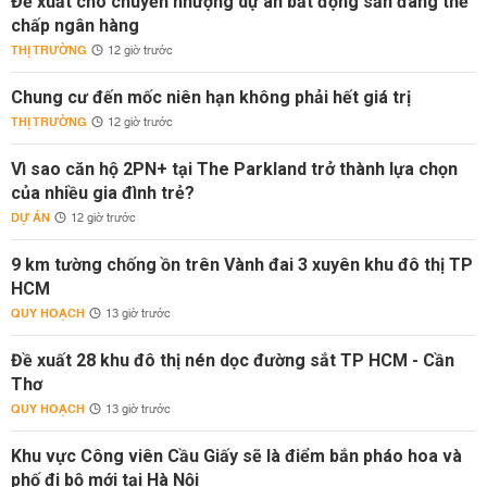
Đề xuất cho chuyển nhượng dự án bất động sản đang thế
chấp ngân hàng
THỊ TRƯỜNG
12 giờ trước
Chung cư đến mốc niên hạn không phải hết giá trị
THỊ TRƯỜNG
12 giờ trước
Vì sao căn hộ 2PN+ tại The Parkland trở thành lựa chọn
của nhiều gia đình trẻ?
DỰ ÁN
12 giờ trước
9 km tường chống ồn trên Vành đai 3 xuyên khu đô thị TP
HCM
QUY HOẠCH
13 giờ trước
Đề xuất 28 khu đô thị nén dọc đường sắt TP HCM - Cần
Thơ
QUY HOẠCH
13 giờ trước
Khu vực Công viên Cầu Giấy sẽ là điểm bắn pháo hoa và
phố đi bộ mới tại Hà Nội