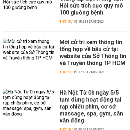
Hồi sức tích cực quy mô
100 giường bệnh
THỜI SỰ
15:21 | 27/05/2021
Mời cử tri xem thông tin
tổng hợp về bầu cử tại
website của Sở Thông tin
và Truyền thông TP HCM
THỜI SỰ
17:13 | 21/05/2021
Hà Nội: Từ 0h ngày 5/5
tạm dừng hoạt động tại
rạp chiếu phim, cơ sở
massage, spa, gym, sân
vận động
THỜI SỰ
20:04 | 04/05/2021