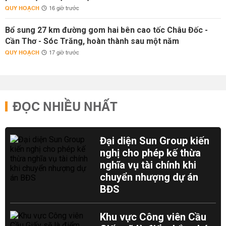
QUY HOẠCH
16 giờ trước
Bổ sung 27 km đường gom hai bên cao tốc Châu Đốc -
Cần Thơ - Sóc Trăng, hoàn thành sau một năm
QUY HOẠCH
17 giờ trước
ĐỌC NHIỀU NHẤT
Đại diện Sun Group kiến
nghị cho phép kế thừa
nghĩa vụ tài chính khi
chuyển nhượng dự án
BĐS
Khu vực Công viên Cầu