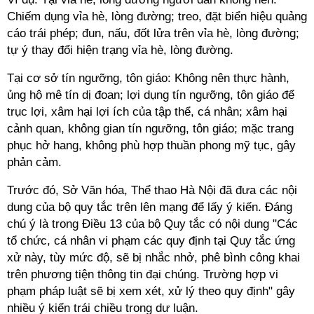
Chiếm dụng vỉa hè, lòng đường; treo, đặt biển hiệu quảng
cáo trái phép; đun, nấu, đốt lửa trên vỉa hè, lòng đường;
tự ý thay đổi hiện trạng vỉa hè, lòng đường.
Tại cơ sở tín ngưỡng, tôn giáo: Không nên thực hành,
ủng hộ mê tín dị đoan; lợi dụng tín ngưỡng, tôn giáo để
trục lợi, xâm hại lợi ích của tập thể, cá nhân; xâm hại
cảnh quan, không gian tín ngưỡng, tôn giáo; mặc trang
phục hở hang, không phù hợp thuần phong mỹ tục, gây
phản cảm.
Trước đó, Sở Văn hóa, Thể thao Hà Nội đã đưa các nội
dung của bộ quy tắc trên lên mạng để lấy ý kiến. Đáng
chú ý là trong Điều 13 của bộ Quy tắc có nội dung "Các
tổ chức, cá nhân vi phạm các quy định tại Quy tắc ứng
xử này, tùy mức độ, sẽ bị nhắc nhở, phê bình công khai
trên phương tiện thông tin đại chúng. Trường hợp vi
phạm pháp luật sẽ bị xem xét, xử lý theo quy định" gây
nhiều ý kiến trái chiều trong dư luận.