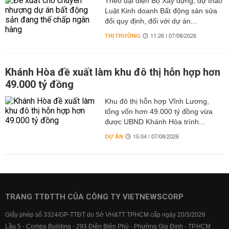
Theo đại diện Bộ Xây dựng, dự thảo
Luật Kinh doanh Bất động sản sửa
đổi quy định, đối với dự án...
THỊ TRƯỜNG
11:26 | 07/08/2026
Khánh Hòa đề xuất làm khu đô thị hỗn hợp hơn
49.000 tỷ đồng
Khu đô thị hỗn hợp Vĩnh Lương,
tổng vốn hơn 49.000 tỷ đồng vừa
được UBND Khánh Hòa trình...
DỰ ÁN
15:04 | 07/08/2026
TRANG TTĐTTH CỦA CÔNG TY VIETNEWSCORP
Giấy phép số 3324/GP-TTĐT do Sở VH&TT TPHCM cấp ngày 20/3/2026
Lầu 5 - Compa Building - 293 Điện Biên Phủ - Phường Gia Định - TP.HCM