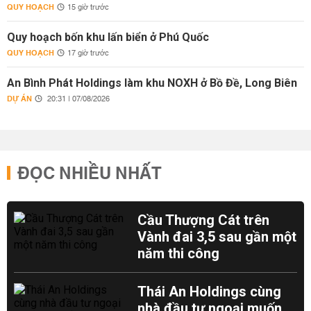
QUY HOẠCH
15 giờ trước
Quy hoạch bốn khu lấn biển ở Phú Quốc
QUY HOẠCH
17 giờ trước
An Bình Phát Holdings làm khu NOXH ở Bồ Đề, Long Biên
DỰ ÁN
20:31 | 07/08/2026
ĐỌC NHIỀU NHẤT
Cầu Thượng Cát trên
Vành đai 3,5 sau gần một
năm thi công
Thái An Holdings cùng
nhà đầu tư ngoại muốn