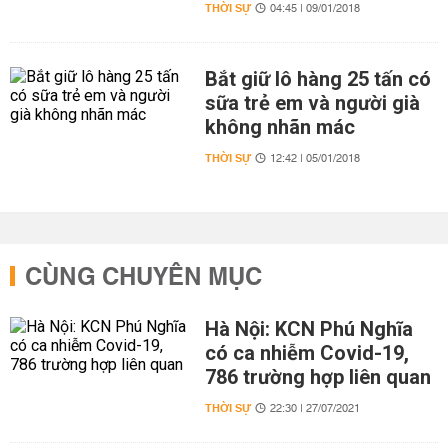
THỜI SỰ
04:45 | 09/01/2018
Bắt giữ lô hàng 25 tấn có
sữa trẻ em và người già
không nhãn mác
THỜI SỰ
12:42 | 05/01/2018
CÙNG CHUYÊN MỤC
Hà Nội: KCN Phú Nghĩa
có ca nhiễm Covid-19,
786 trường hợp liên quan
THỜI SỰ
22:30 | 27/07/2021