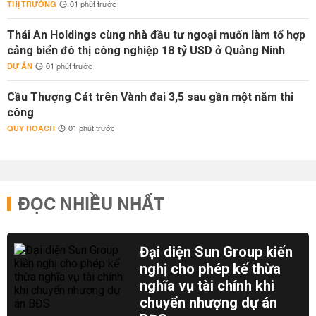
THỊ TRƯỜNG
01 phút trước
Thái An Holdings cùng nhà đầu tư ngoại muốn làm tổ hợp
cảng biển đô thị công nghiệp 18 tỷ USD ở Quảng Ninh
DỰ ÁN
01 phút trước
Cầu Thượng Cát trên Vành đai 3,5 sau gần một năm thi
công
QUY HOẠCH
01 phút trước
ĐỌC NHIỀU NHẤT
Đại diện Sun Group kiến
nghị cho phép kế thừa
nghĩa vụ tài chính khi
chuyển nhượng dự án