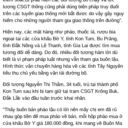
lượng CSGT thông cũng phải dùng biện pháp truy đuổi
trên các tuyến giao thông mới bắt được do vậy gây nguy
hiểm cho những người tham gia giao thông trên đường”.
Hiện nay, các mặt hàng như pháo, thuốc lá, rượu bia
ngoại tại các cửa khẩu Bờ Y, tỉnh Kon Tum, Bu Prăng,
tỉnh Đắk Nông và Lệ Thanh, tỉnh Gia Lai được tìm mua
tương đối dễ dàng. Do đó, nhiều đối tượng hám lời dù
biết là vi phạm pháp luật nhưng vẫn tham gia buôn lậu.
Hình thức vận chuyển hàng hóa về các tỉnh Tây Nguyên
tiêu thụ chủ yếu bằng vận tải đường bộ.
Đối tượng Nguyễn Thị Thắm, 34 tuổi, trú tại thành phố
Kon Tum sau khi bị tạm giữ tại trạm CSGT Krông Buk,
Đắk Lắk vào đầu tuần trước khai nhận.
"Thấy buôn bán pháo lậu có lời nên mấy chị em đã rủ
nhau góp tiền để mua pháo về bán, mỗi hộp pháo mua ở
cửa khẩu Bờ Y giá 180.000 đồng, khi mang về Buôn Ma