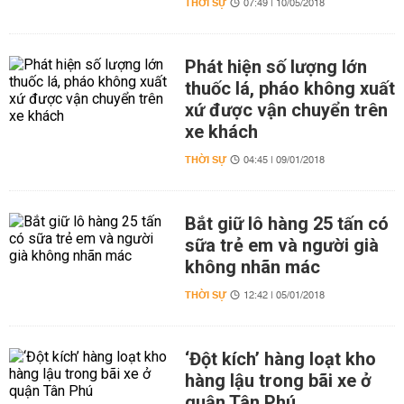
THỜI SỰ
07:49 | 10/05/2018
Phát hiện số lượng lớn
thuốc lá, pháo không xuất
xứ được vận chuyển trên
xe khách
THỜI SỰ
04:45 | 09/01/2018
Bắt giữ lô hàng 25 tấn có
sữa trẻ em và người già
không nhãn mác
THỜI SỰ
12:42 | 05/01/2018
‘Đột kích’ hàng loạt kho
hàng lậu trong bãi xe ở
quận Tân Phú