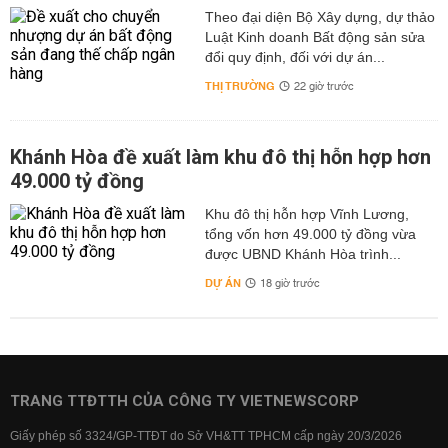
Theo đại diện Bộ Xây dựng, dự thảo
Luật Kinh doanh Bất động sản sửa
đổi quy định, đối với dự án...
THỊ TRƯỜNG
22 giờ trước
Khánh Hòa đề xuất làm khu đô thị hỗn hợp hơn
49.000 tỷ đồng
Khu đô thị hỗn hợp Vĩnh Lương,
tổng vốn hơn 49.000 tỷ đồng vừa
được UBND Khánh Hòa trình...
DỰ ÁN
18 giờ trước
TRANG TTĐTTH CỦA CÔNG TY VIETNEWSCORP
Giấy phép số 3324/GP-TTĐT do Sở VH&TT TPHCM cấp ngày 20/3/2026