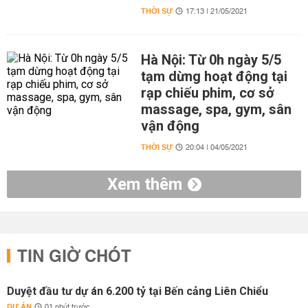
THỜI SỰ
17:13 | 21/05/2021
Hà Nội: Từ 0h ngày 5/5
tạm dừng hoạt động tại
rạp chiếu phim, cơ sở
massage, spa, gym, sân
vận động
THỜI SỰ
20:04 | 04/05/2021
Xem thêm
TIN GIỜ CHÓT
Duyệt đầu tư dự án 6.200 tỷ tại Bến cảng Liên Chiểu
DỰ ÁN
01 phút trước