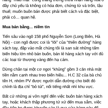
đây chủ yếu là không có hóa đơn, chứng từ và trốn, lậu
thuế; muốn buôn bán được phải biết cách và đặc biệt,
phải có… quan hệ.
Mua bán bằng... niềm tin
Tiến sâu vào ngõ 158 phố Nguyễn Sơn (Long Biên, Hà
Nội) - con ngõ được coi là “lõi” của “thiên đường” hàng
xách tay, đập vào mắt chúng tôi là san sát những tấm
biển hiệu lớn nhỏ bán buôn, bán lẻ hàng xách tay với đủ
các loại từ thượng vàng đến hạ cám.
Dừng chân tại một cơ ngơi “khủng” gồm 3 căn nhà mặt
tiền nằm cạnh nhau treo biển hiệu... H.C 32 của bà chủ
tên H, nhóm PV được người dẫn đường cho biết đó
chính là địa chỉ “bỏ túi”, nổi tiếng nhất nhì khu vực.
Bất cứ những ai vởn nghĩ đến việc buôn bán hàng xách
tay, hoặc khách thập phương tứ xứ đến mua sắm, việc
đầu tiên họ được khuyến cáo là qua cửa hàng này để