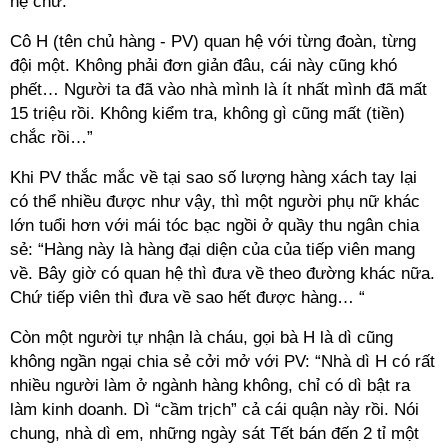
hệ chứ.
Cô H (tên chủ hàng - PV) quan hệ với từng đoàn, từng
đội một. Không phải đơn giản đâu, cái này cũng khó
phết… Người ta đã vào nhà mình là ít nhất mình đã mất
15 triệu rồi. Không kiểm tra, không gì cũng mất (tiền)
chắc rồi…”
Khi PV thắc mắc về tại sao số lượng hàng xách tay lại
có thể nhiều được như vậy, thì một người phụ nữ khác
lớn tuổi hơn với mái tóc bạc ngồi ở quầy thu ngân chia
sẻ: “Hàng này là hàng đại diện của của tiếp viên mang
về. Bây giờ có quan hệ thì đưa về theo đường khác nữa.
Chứ tiếp viên thì đưa về sao hết được hàng… “
Còn một người tự nhận là cháu, gọi bà H là dì cũng
không ngần ngại chia sẻ cởi mở với PV: “Nhà dì H có rất
nhiều người làm ở ngành hàng không, chỉ có dì bật ra
làm kinh doanh. Dì “cầm trịch” cả cái quận này rồi. Nói
chung, nhà dì em, những ngày sát Tết bán đến 2 tỉ một