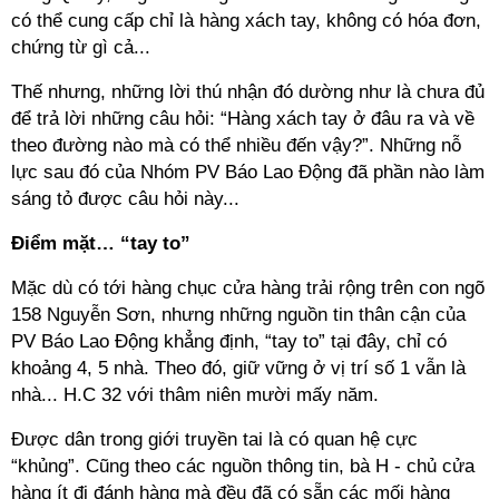
có thể cung cấp chỉ là hàng xách tay, không có hóa đơn,
chứng từ gì cả...
Thế nhưng, những lời thú nhận đó dường như là chưa đủ
để trả lời những câu hỏi: “Hàng xách tay ở đâu ra và về
theo đường nào mà có thể nhiều đến vậy?”. Những nỗ
lực sau đó của Nhóm PV Báo Lao Động đã phần nào làm
sáng tỏ được câu hỏi này...
Điểm mặt… “tay to”
Mặc dù có tới hàng chục cửa hàng trải rộng trên con ngõ
158 Nguyễn Sơn, nhưng những nguồn tin thân cận của
PV Báo Lao Động khẳng định, “tay to” tại đây, chỉ có
khoảng 4, 5 nhà. Theo đó, giữ vững ở vị trí số 1 vẫn là
nhà... H.C 32 với thâm niên mười mấy năm.
Được dân trong giới truyền tai là có quan hệ cực
“khủng”. Cũng theo các nguồn thông tin, bà H - chủ cửa
hàng ít đi đánh hàng mà đều đã có sẵn các mối hàng