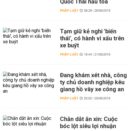
Quốc Thái hầu tòa
PHÁP LUẬT
08:29 | 26/06/2019
Tạm giữ kẻ nghi 'biến
thái', có hành vi xấu trên
xe buýt
PHÁP LUẬT
19:44 | 21/06/2019
Đang khám xét nhà, công
ty chủ doanh nghiệp kêu
giang hồ vây xe công an
PHÁP LUẬT
20:02 | 20/06/2019
Chăn dắt ăn xin: Cuộc
bóc lột siêu lợi nhuận