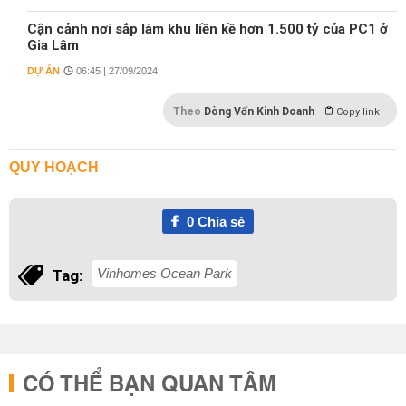
Cận cảnh nơi sắp làm khu liền kề hơn 1.500 tỷ của PC1 ở
Gia Lâm
DỰ ÁN
06:45 | 27/09/2024
Theo
Dòng Vốn Kinh Doanh
Copy link
QUY HOẠCH
0
Chia sẻ
Vinhomes Ocean Park
Tag:
CÓ THỂ BẠN QUAN TÂM