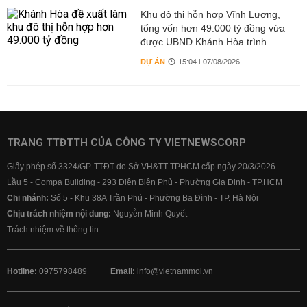
Khu đô thị hỗn hợp Vĩnh Lương,
tổng vốn hơn 49.000 tỷ đồng vừa
được UBND Khánh Hòa trình...
DỰ ÁN
15:04 | 07/08/2026
TRANG TTĐTTH CỦA CÔNG TY VIETNEWSCORP
Giấy phép số 3324/GP-TTĐT do Sở VH&TT TPHCM cấp ngày 20/3/2026
Lầu 5 - Compa Building - 293 Điện Biên Phủ - Phường Gia Định - TP.HCM
Chi nhánh:
Số 5 - Khu 38A Trần Phú - Phường Ba Đình - TP. Hà Nội
Chịu trách nhiệm nội dung:
Nguyễn Minh Quyết
Trách nhiệm về thông tin
Hotline:
0975798489
Email:
info@vietnammoi.vn