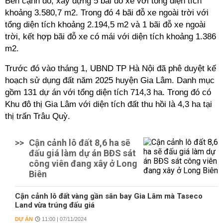
Bên cạnh đó, xây dựng 5 bãi đỗ xe với tổng diện tích
khoảng 3.580,7 m2. Trong đó 4 bãi đỗ xe ngoài trời với
tổng diện tích khoảng 2.194,5 m2 và 1 bãi đỗ xe ngoài
trời, kết hợp bãi đỗ xe có mái với diện tích khoảng 1.386
m2.
Trước đó vào tháng 1, UBND TP Hà Nội đã phê duyệt kế
hoạch sử dụng đất năm 2025 huyện Gia Lâm. Danh mục
gồm 131 dự án với tổng diện tích 714,3 ha. Trong đó có
Khu đô thị Gia Lâm với diện tích đất thu hồi là 4,3 ha tại
thị trấn Trâu Quỳ.
>>
Cận cảnh lô đất 8,6 ha sẽ
đấu giá làm dự án BĐS sát
công viên đang xây ở Long
Biên
Cận cảnh lô đất vàng gần sân bay Gia Lâm mà Taseco
Land vừa trúng đấu giá
DỰ ÁN
11:00 | 07/11/2024